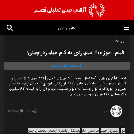
عناوین اخبار
ویدئو/
فیلم | موز ۴۰۰ میلیاردی به کام میلیاردر چینی!
دانلود فایل ویدیو
نصر: کارآفرین چینی "محصول موزی" 6.2 میلیون دلاری [ ۴۳۰ میلیارد تومانی ] را
که خریده بود خورد. جاستین سان، بنیانگذار پلتفرم ارزهای دیجیتال چین، یک موز
هنری را خورد که با نوار چسب به دیوار چسبیده بود و آن را به قیمت 6.2 میلیون
دلار معادل ۴۳۰ میلیارد تومان خریده بود.
نصر
1403/09/09
19:08
موز
میلیاردر چینی
جاستین سان
بنیانگذار پلتفرم ارزهای دیجیتال چین