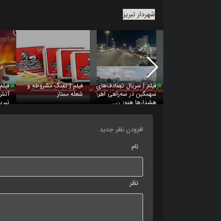
شهردار تبریز
فیلم | سریال تصادف‌های
فیلم | تفنگ مشروطه و
فیلم
سهمگین در سه‌راهی اهر؛
شعله ممتاز
آتش‌
هشدارها هنوز ن...
تبریز
افزودن نظر جدید
نام
نظر