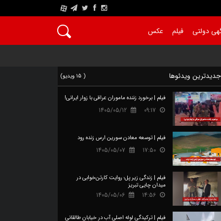
A
هی دولتی
فیلم
عکس
دیدترین ویدئوها
( 15 ویدیو)
فیلم | برخورد زننده ماموران عراقی با زوار ایرانی!
1405/05/12
09:17
فیلم | توسعه معادن سورین ارس زنده رود
1405/05/07
17:50
فیلم | زندگی زیر پل؛ روایت کارتن‌خوابی در
میدان چایی تبریز
1405/05/06
14:56
فیلم | ترکیدگی لوله اصلی آب در خیابان طالقانی