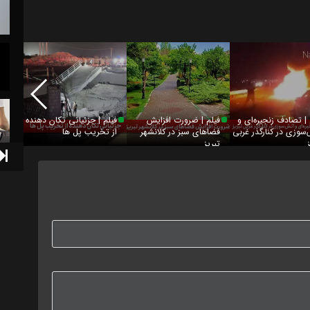
 | تصادف زنجیره‌ای و
فیلم | ضرورت افزایش
فیلم | جزئیاتی تکان‌ دهنده
فیلم 
سوزی در کنارگذر غربی
فضاهای‌ سبز در کلانشهر
از تخریب پل‌ ها
عراقی
تبریز