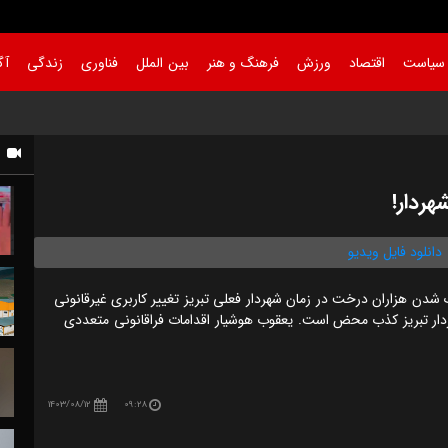
سیاست
اقتصاد
ورزش
فرهنگ و هنر
بین الملل
فناوری
زندگی
آگ
ج
هردار!
دانلود فایل ویدیو
شدن هزاران درخت در زمان شهردار فعلی تبریز تغییر کاربری غیرقانونی
ار تبریز کذب محض است. یعقوب هوشیار اقدامات فراقانونی متعددی
1403/08/12
09:28