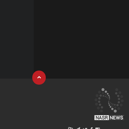
فیلم | چه کسانی در این مذاکره با ایران حضور
دارند؟
1405/05/03
10:22
فیلم | ناباروری، بیماری یک نفر نیست؛ درمان هم
باید زوج‌محور باشد
1405/05/03
09:52
فیلم | نمایشگاه بین‌المللی صنعت ساختمان در
تبریز
1405/05/03
09:41
فیلم | تجربه‌ای متفاوت در نمایشگاه صنعت
ساختمان تبریز
1405/05/02
10:11
فیلم | دستگیری قاتل کارمند بیمارستان پیوند
اعضاء شیراز
1405/05/01
08:56
فیلم | بازدید مهاجرانی از جنوب کشور