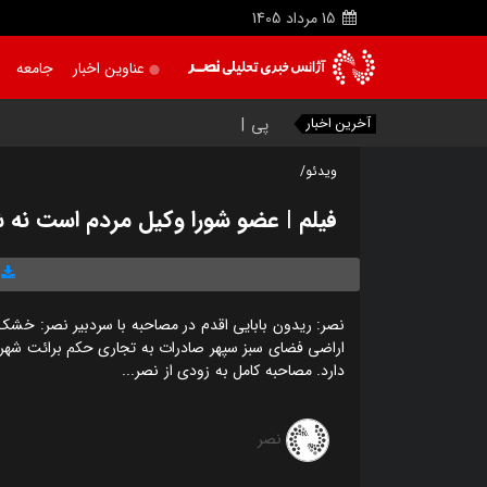
15
مرداد
1405
عناوین اخبار
جامعه
آخرین اخبار
پیمان فیضی
ویدئو/
فیلم | عضو شورا وکیل مردم است نه ش
نصر: ریدون بابایی اقدم در مصاحبه با سردبیر نصر: خشک 
اراضی فضای سبز سپهر صادرات به تجاری حکم برائت شهرد
دارد. مصاحبه کامل به زودی از نصر...
نصر