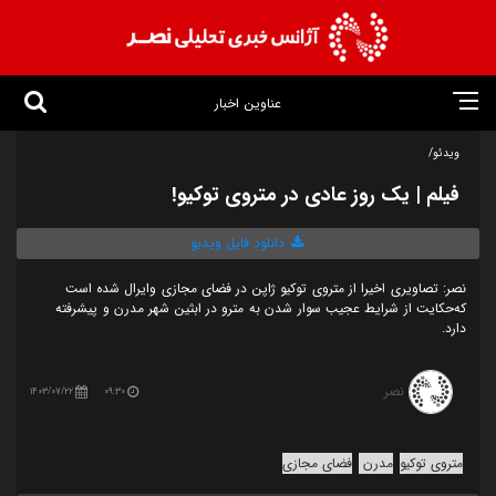
عناوین اخبار
ویدئو/
فیلم | یک روز عادی در متروی توکیو!
دانلود فایل ویدیو
نصر: تصاویری اخیرا از متروی توکیو ژاپن در فضای مجازی وایرال شده است
که‌حکایت از شرایط عجیب سوار شدن به مترو در ابثین شهر مدرن و پیشرفته
دارد.
نصر
1403/07/22
09:30
متروی توکیو
مدرن
فضای مجازی