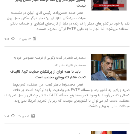
نیست
نصر: صمد حسن‌زاده، رئیس اتاق ایران در نشست
هیات نمایندگان اتاق ایران: تجار دیگر امکان حمل پول
نقد با خود در کشورهای دیگر را ندارند؛ در دنیا از کارت‌های اعتباری و خدمات بانکی
استفاده می‌شود؛ اما تجار ما به دلیل FATF از آن محروم هستند.
03 بهمن 02
12:06
محمدرضا باهنر در گفت وگویی از توصیه خصوصی خود به
محمدباقر قالیباف خبر داد:
باید با همه توان از پزشکیان حمایت کرد/ قالیباف
تحت فشار تندرو‌های مجلس است
نصر: محمدرضا باهنر گفت: من معتقدم تحریم‌ها
ضربه زیادی به کشور زده و مسأله FATF هم وضعیت را بدتر کرده است. بر خلاف
کسانی که می‌گویند با وجود تحریم‌ها رفع مسأله FATF مشکل چندانی را حل نمی‌کند؛
معتقدم دست کم می‌توان با کشور‌های دوست که زیر بار تحریم امریکا نمی‌روند،
مبادلات مالی و پولی داشت.
03 دی 30
10:06