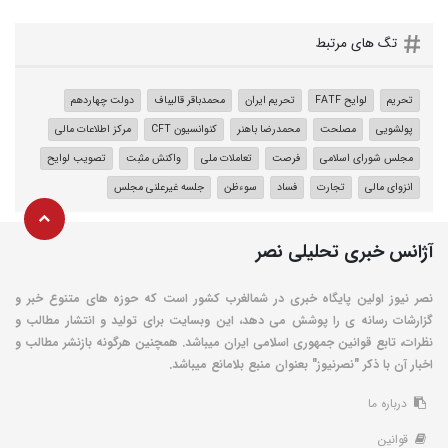
تگ های مرتبط
تحریم
لوایح FATF
تحریم ایران
محمدباقر قالیباف
دولت چهاردهم
پولشویی
مصلحت
محمدرضا باهنر
کنوانسیون CFT
مرکز اطلاعات مالی
مجلس شورای اسلامی
فرصت‌‌‌
تعاملات ملی
واکنش مثبت
تصویب لوایح
انزوای مالی
تجارت
فساد
سوءظن
جلسه غیرعلنی مجلس
آژانس خبری تحلیلی نصر
نصر نیوز اولین پایگاه خبری در شمالغرب کشور است که حوزه های متنوع خبر و
گزارشات رسانه ی را پوشش می دهد، این وبسایت برای تولید و انتشار مطالب و
نظرات، تابع قوانین جمهوری اسلامی ایران میباشد. همچنین هرگونه بازنشر مطالب و
اخبار آن با ذکر "نصرنیوز" بعنوان منبع بلامانع میباشد.
درباره ما
قوانین