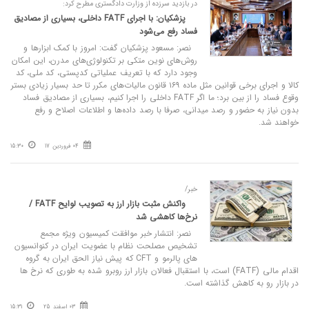
در بازدید سرزده از وزارت دادگستری مطرح کرد:
پزشکیان: با اجرای FATF داخلی، بسیاری از مصادیق
فساد رفع می‌شود
نصر: مسعود پزشکیان گفت: امروز با کمک ابزارها و
روش‌های نوین متکی بر تکنولوژی‌های مدرن، این امکان
وجود دارد که با تعریف عملیاتی کدپستی، کد ملی، کد
کالا و اجرای برخی قوانین مثل ماده ۱۶۹ قانون مالیات‌های مکرر تا حد بسیار زیادی بستر
وقوع فساد را از بین برد؛ ما اگر FATF داخلی را اجرا کنیم، بسیاری از مصادیق فساد
بدون نیاز به حضور و رصد میدانی، صرفا با رصد داده‌ها و اطلاعات اصلاح و رفع
خواهند شد.
04 فروردین 17
15:30
خبر/
واکنش مثبت بازار ارز به تصویب لوایح FATF /
نرخ‌ها کاهشی شد
نصر: انتشار خبر موافقت کمیسیون ویژه مجمع
تشخیص مصلحت نظام با عضویت ایران در کنوانسیون
های پالرمو و CFT که پیش نیاز الحق ایران به گروه
اقدام مالی (FATF) است، با استقبال فعالان بازار ارز روبرو شده به طوری که نرخ ها
در بازار رو به کاهش گذاشته است.
03 اسفند 25
15:31