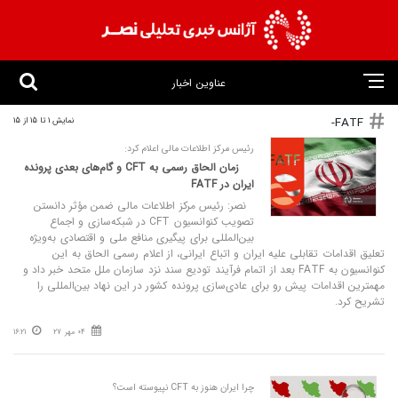
عناوین اخبار
FATF-
نمایش 1 تا 15 از 15
رئیس مرکز اطلاعات مالی اعلام کرد:
زمان الحاق رسمی به CFT و گام‌های بعدی پرونده
ایران در FATF
نصر: رئیس مرکز اطلاعات مالی ضمن مؤثر دانستن
تصویب کنوانسیون CFT در شبکه‌سازی‌ و اجماع
بین‌المللی برای پیگیری منافع ملی و اقتصادی به‌ویژه
تعلیق اقدامات تقابلی علیه ایران و اتباع ایرانی، از اعلام رسمی الحاق به این
کنوانسیون به FATF بعد از اتمام فرآیند تودیع سند نزد سازمان ملل متحد خبر داد و
مهمترین اقدامات پیش رو برای عادی‌سازی پرونده کشور در این نهاد بین‌المللی را
تشریح کرد.
04 مهر 27
16:21
چرا ایران هنوز به CFT نپیوسته است؟