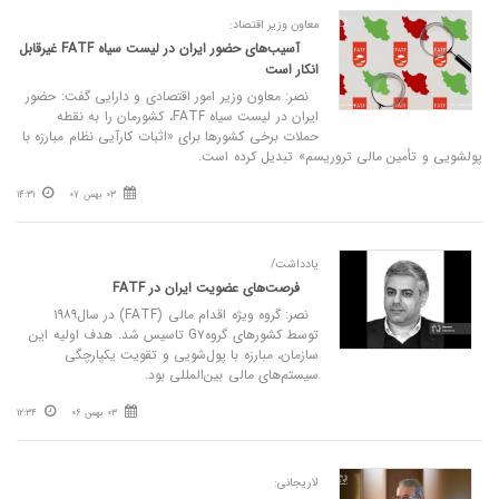
معاون وزیر اقتصاد:
آسیب‌های حضور ایران در لیست سیاه FATF غیرقابل
انکار است
نصر: معاون وزیر امور اقتصادی و دارایی گفت: حضور
ایران در لیست سیاه FATF، کشورمان را به نقطه
حملات برخی کشورها برای «اثبات کارآیی نظام مبارزه با
پولشویی و تأمین مالی تروریسم» تبدیل کرده است.
03 بهمن 07
14:31
یادداشت/
فرصت‌‌‌های عضویت ایران در FATF
نصر: گروه ویژه اقدام مالی (FATF) در سال‌‌‌۱۹۸۹
توسط کشورهای گروهG۷ تاسیس شد. هدف اولیه این
سازمان، مبارزه با پول‌شویی و تقویت یکپارچگی
سیستم‌های مالی بین‌المللی بود.
03 بهمن 06
12:34
لاریجانی: