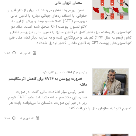
معمای انزوای مالی
نصر: بررسی‌ها نشان می‌دهد که ایران از نظر فنی و
حقوقی، با استانداردهای جهانی مبارزه با تامین مالی
تروریسم (CFT) کاملا همسو بوده و پیش از این به
۷کنوانسیون پیوستCFT ملحق شده است. مفاد دو
کنوانسیون باقی‌مانده نیز به‌طور کامل در قانون مبارزه با تامین مالی تروریسم داخلی
کشور (مصوب سال ۱۳۹۴) تعریف و جرم‌انگاری شده و به عبارت دیگر تمام مفاد فنی
کنوانسیون‌های پیوستCFT به قانون داخلی کشور تبدیل شده‌اند.
04 مهر 08
10:54
رئیس مرکز اطلاعات مالی تاکید کرد:
ضرورت پیوستن به FATF برای کاهش اثر مکانیسم
ماشه
نصر: رئیس مرکز اطلاعات مالی گفت:‌ در صورت
فعال‌سازی مکانیسم ماشه حتما باید عضو ‌FATF شویم،
زیرا در غیر این صورت، دشمنان ما می‌توانند بابت هر
تحریم تاییدیه سازمان ملل را دریافت کنند.
04 شهریور 09
12:05