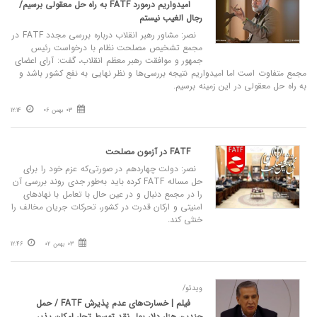
امیدواریم درمورد FATF به راه حل معقولی برسیم/
رجال الغیب نیستم
نصر: مشاور رهبر انقلاب درباره بررسی مجدد FATF در
مجمع تشخیص مصلحت نظام با درخواست رئیس
جمهور و موافقت رهبر معظم انقلاب، گفت: آرای اعضای
مجمع متفاوت است اما امیدواریم نتیجه بررسی‌ها و نظر نهایی به نفع کشور باشد و
به راه حل معقولی در این زمینه برسیم.
03 بهمن 06
12:14
FATF در آزمون مصلحت
نصر: دولت چهاردهم در صورتی‌که عزم خود را برای
حل مساله FATF کرده باید به‌طور جدی روند بررسی آن
را در مجمع دنبال و در عین حال با تعامل با نهادهای
امنیتی و ارکان قدرت در کشور، تحرکات جریان مخالف را
خنثی کند.
03 بهمن 02
12:46
ویدئو/
فیلم | خسارت‌های عدم پذیرش FATF / حمل
چندین هزار دلار پول نقد توسط تجار امکان پذیر