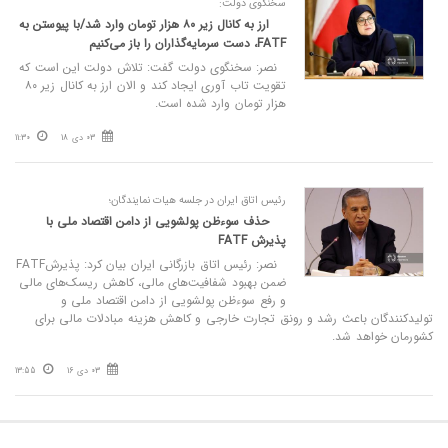
سخنگوی دولت:
ارز به کانال زیر ۸۰ هزار تومان وارد شد/با پیوستن به
FATF، دست سرمایه‌گذاران را باز می‌کنیم
نصر: سخنگوی دولت گفت: تلاش دولت این است که
تقویت تاب آوری ایجاد کند و الان ارز به کانال زیر ۸۰
هزار تومان وارد شده است.
03 دی 18
11:30
رئیس اتاق ایران در جلسه هیات نمایندگان؛
حذف سوءظن پولشویی از دامن اقتصاد ملی با
پذیرش FATF
نصر: رئیس اتاق بازرگانی ایران بیان کرد: پذیرشFATF
ضمن بهبود شفافیت‌های مالی، کاهش ریسک‌های مالی
و رفع سوءظن پولشویی از دامن اقتصاد ملی و
تولیدکنندگان باعث رشد و رونق تجارت خارجی و کاهش هزینه مبادلات مالی برای
کشورمان خواهد شد.
03 دی 16
13:55