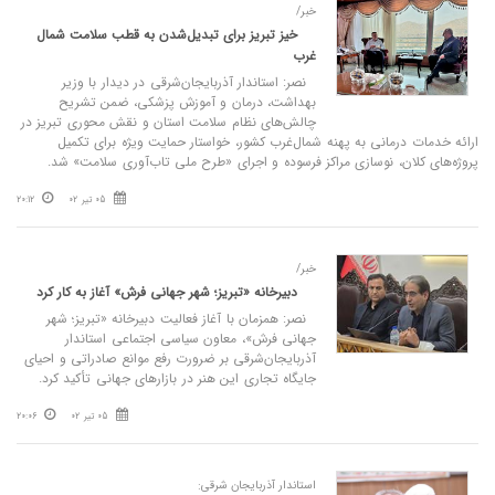
خبر/
خیز تبریز برای تبدیل‌شدن به قطب سلامت شمال‌
غرب
نصر: استاندار آذربایجان‌شرقی در دیدار با وزیر
بهداشت، درمان و آموزش پزشکی، ضمن تشریح
چالش‌های نظام سلامت استان و نقش محوری تبریز در
ارائه خدمات درمانی به پهنه شمال‌غرب کشور، خواستار حمایت ویژه برای تکمیل
پروژه‌های کلان، نوسازی مراکز فرسوده و اجرای «طرح ملی تاب‌آوری سلامت» شد.
05 تیر 02
20:12
خبر/
دبیرخانه «تبریز؛ شهر جهانی فرش» آغاز به کار کرد
نصر: همزمان با آغاز فعالیت دبیرخانه «تبریز؛ شهر
جهانی فرش»، معاون سیاسی اجتماعی استاندار
آذربایجان‌شرقی بر ضرورت رفع موانع صادراتی و احیای
جایگاه تجاری این هنر در بازارهای جهانی تأکید کرد.
05 تیر 02
20:06
استاندار آذربایجان شرقی: