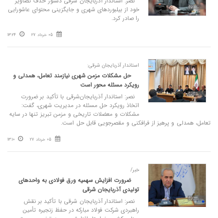
نصر: استاندار آذربایجان شرقی دستور حذف تصاویر
خود از بیلبوردهای شهری و جایگزینی محتوای عاشورایی
را صادر کرد.
05 خرداد 27
13:24
استاندار آذربایجان‌ شرقی:
حل مشکلات مزمن شهری نیازمند تعامل، همدلی و
رویکرد مسئله‌ محور است
نصر: استاندار آذربایجان‌شرقی با تأکید بر ضرورت
اتخاذ رویکرد حل مسئله در مدیریت شهری، گفت:
مشکلات و معضلات تاریخی و مزمن تبریز تنها در سایه
تعامل، همدلی و پرهیز از فرافکنی و مقصرجویی قابل حل است.
05 خرداد 27
13:10
خبر/
ضرورت افزایش سهمیه ورق فولادی به واحدهای
تولیدی آذربایجان شرقی
نصر: استاندار آذربایجان شرقی با تأکید بر نقش
راهبردی شرکت فولاد مبارکه در حفظ زنجیره تأمین