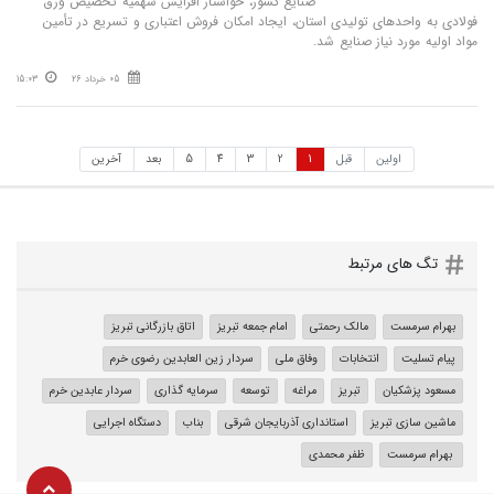
صنایع کشور، خواستار افزایش سهمیه تخصیص ورق
فولادی به واحدهای تولیدی استان، ایجاد امکان فروش اعتباری و تسریع در تأمین
مواد اولیه مورد نیاز صنایع شد.
05 خرداد 26
15:03
اولین
قبل
1
2
3
4
5
بعد
آخرین
تگ های مرتبط
بهرام سرمست
مالک رحمتی
امام جمعه تبریز
اتاق بازرگانی تبریز
پیام تسلیت
انتخابات
وفاق ملی
سردار زین العابدین رضوی خرم
مسعود پزشکیان
تبریز
مراغه
توسعه
سرمایه گذاری
سردار عابدین خرم
ماشین سازی تبریز
استانداری آذربایجان شرقی
بناب
دستگاه اجرایی
بهرام سرمست
ظفر محمدی