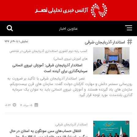
عناوین اخبار
استاندار-آذربایجان-شرقی
نمایش 1 تا 30 از 767
کسب رتبه دوم کشوری استانداری آذربایجان شرقی در شاخص‌
های آموزش نیروی انسانی/
استاندار آذربایجان شرقی: آموزش نیروی انسانی
سرمایه‌گذاری برای آینده است
نصر: استاندار آذربایجان شرقی با تأکید بر ضرورت به‌
روزرسانی مستمر دانش و مهارت کارکنان دولت گفت: سازمان ‌های قرن بیست‌ویکم،
سازمان‌ های یاد گیرنده هستند و آموزش نیروی انسانی باید به عنوان یک سرمایه
‌گذاری بلندمدت مورد توجه قرار گیرد.
05 مرداد 19
08:32
استاندار آذربایجان شرقی:
انتقال حساب‌های مس سونگون به استان در حال
پیگیری است/ فاز دوم خاوران پس از ۳۳ سال حل