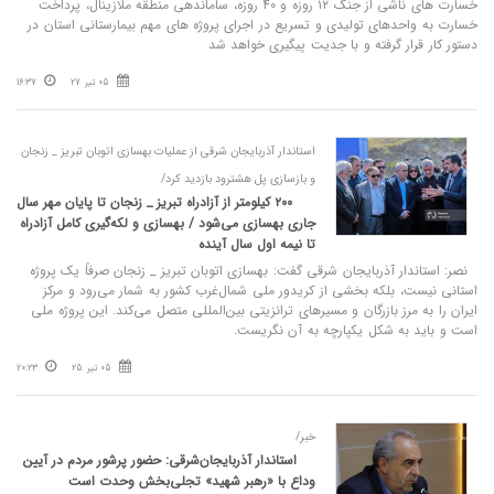
خسارت‌ های ناشی از جنگ ۱۲ روزه و 40 روزه، ساماندهی منطقه ملازینال، پرداخت
خسارت به واحدهای تولیدی و تسریع در اجرای پروژه‌ های مهم بیمارستانی استان در
دستور کار قرار گرفته و با جدیت پیگیری خواهد شد
05 تیر 27
16:37
استاندار آذربایجان شرقی از عملیات بهسازی اتوبان تبریز _ زنجان
و بازسازی پل هشترود بازدید کرد/
۲۰۰ کیلومتر از آزادراه تبریز _ زنجان تا پایان مهر سال
جاری بهسازی می‌شود / بهسازی و لکه‌گیری کامل آزادراه
تا نیمه اول سال آینده
نصر: استاندار آذربایجان شرقی گفت: بهسازی اتوبان تبریز _ زنجان صرفاً یک پروژه
استانی نیست، بلکه بخشی از کریدور ملی شمال‌غرب کشور به شمار می‌رود و مرکز
ایران را به مرز بازرگان و مسیرهای ترانزیتی بین‌المللی متصل می‌کند. این پروژه ملی
است و باید به شکل یکپارچه به آن نگریست.
05 تیر 25
20:23
خبر/
استاندار آذربایجان‌شرقی: حضور پرشور مردم در آیین
وداع با «رهبر شهید» تجلی‌بخش وحدت است