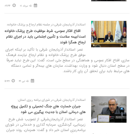
05 مرداد 01
09:44
استاندار آذربایجان شرقی در جلسه نظام ارجاع و پزشک خانواده:
اقناع افکار عمومی، شرط موفقیت طرح پزشک خانواده
است/بیمه سلامت و تأمین اجتماعی باید در اجرای نظام
ارجاع همگرا شوند
نصر: استاندار آذربایجان شرقی با تأکید بر اینکه اجرای
موفق طرح پزشک خانواده و نظام ارجاع نیازمند فرهنگ‌
سازی، اقناع افکار عمومی و هماهنگی در سطح ملی است، گفت: این طرح نباید صرفاً
در سطح استان دنبال شود و وزارت بهداشت، سازمان ‌های بیمه‌گر و تمامی دستگاه
‌های مرتبط باید برای تحقق آن پای کار باشند.
05 تیر 31
16:36
استاندار آذربایجان شرقی در شورای برنامه ریزی استان:
جبران خسارت ‌های جنگ تحمیلی و تکمیل پروژه‌
های درمانی استان با جدیت پیگیری می‌ شود
نصر: استاندار آذربایجان‌شرقی از تصویب شش طرح
زیربنایی، گردشگری، سرمایه‌ گذاری و خدماتی در شورای
برنامه‌ریزی استان خبر داد و گفت: همزمان، روند جبران