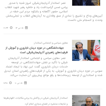
نصر: استاندار آذربایجان‌شرقی امروز شنبه با صدور
پیامی ضمن گرامیداشت یاد و خاطره رهبر شهید انقلاب
اسلامی، حضور آگاهانه و باشکوه مردم این خطه در
آیین‌های وداع و تشییع را نمادی از عمق وفاداری به آرمان‌های انقلاب و تجلی‌بخش
وحدت و انسجام ملی دانست.
05 تیر 13
20:34
معاون سیاسی و اجتماعی استاندار:
جهاددانشگاهی در حوزه درمان ناباروری و آموزش از
ظرفیت‌های راهبردی آذربایجان‌شرقی است
نصر: معاون سیاسی و اجتماعی استاندار آذربایجان
شرقی با تأکید بر نقش جهاددانشگاهی در توسعه
خدمات درمان ناباروری، گفت: این نهاد با ایجاد اعتماد
عمومی در حوزه درمان ناباروری و آموزش، به یکی از ظرفیت‌های راهبردی استان تبدیل
شده و استانداری از توسعه زیرساخت‌ها و رفع موانع پیش‌روی آن حمایت می‌کند.
05 تیر 10
11:45
استاندار آذربایجان شرقی در واکنش به برخی مکاتبات، اظهارنظرها
و شایعات منتشره در فضای مجازی اعلام کرد: