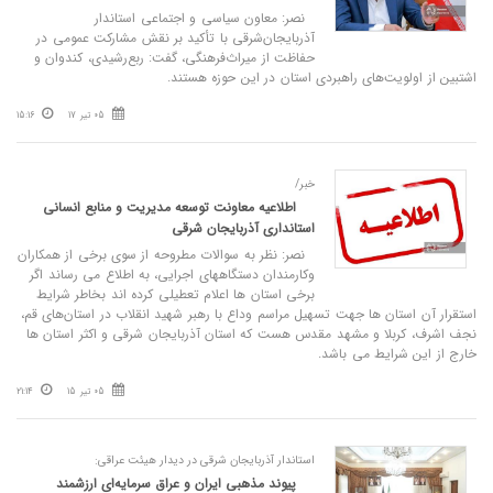
نصر: معاون سیاسی و اجتماعی استاندار
آذربایجان‌شرقی با تأکید بر نقش مشارکت عمومی در
حفاظت از میراث‌فرهنگی، گفت: ربع‌رشیدی، کندوان و
اشتبین از اولویت‌های راهبردی استان در این حوزه هستند.
05 تیر 17
15:16
خبر/
اطلاعیه معاونت توسعه مدیریت و منابع انسانی
استانداری آذربایجان شرقی
نصر: نظر به سوالات مطروحه از سوی برخی از همکاران
وکارمندان دستگاههای اجرایی، به اطلاع می رساند اگر
برخی استان ها اعلام تعطیلی کرده اند بخاطر شرایط
استقرار آن استان ها جهت تسهیل مراسم وداع با رهبر شهید انقلاب در استان‌های قم،
نجف اشرف، کربلا و مشهد مقدس هست که استان آذربایجان‌ شرقی و اکثر استان ها
خارج از این شرایط می باشد.
05 تیر 15
21:14
استاندار آذربایجان شرقی در دیدار هیئت عراقی:
پیوند مذهبی ایران و عراق سرمایه‌ای ارزشمند