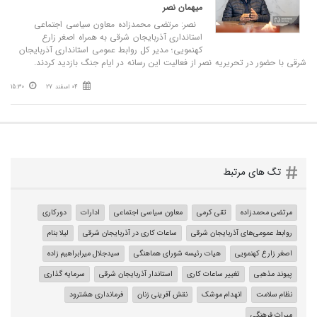
میهمان نصر
نصر: مرتضی محمدزاده معاون سیاسی اجتماعی
استانداری آذربایجان شرقی به همراه اصغر زارع
کهنمویی؛ مدیر کل روابط عمومی استانداری آذربایجان
شرقی با حضور در تحریریه نصر از فعالیت این رسانه در ایام جنگ بازدید کردند.
04 اسفند 27
15:30
تگ های مرتبط
مرتضی محمدزاده
تقی کرمی
معاون سیاسی اجتماعی
ادارات
دورکاری
روابط عمومی‌های آذربایجان شرقی
ساعات کاری در آذربایجان شرقی
لیلا بنام
اصغر زارع کهنمویی
هیات رئیسه شورای هماهنگی
سیدجلال میرابراهیم‌ زاده
پیوند مذهبی
تغییر ساعات کاری
استاندار آذربایجان شرقی
سرمایه گذاری
نظام سلامت
انهدام موشک
نقش آفرینی زنان
فرمانداری هشترود
میراث فرهنگی‌