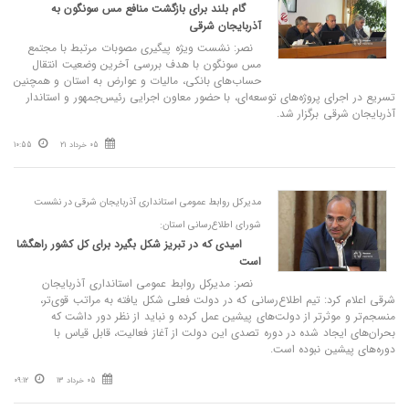
گام بلند برای بازگشت منافع مس سونگون به
آذربایجان شرقی
نصر: نشست ویژه پیگیری مصوبات مرتبط با مجتمع
مس سونگون با هدف بررسی آخرین وضعیت انتقال
حساب‌های بانکی، مالیات و عوارض به استان و همچنین
تسریع در اجرای پروژه‌های توسعه‌ای، با حضور معاون اجرایی رئیس‌جمهور و استاندار
آذربایجان شرقی برگزار شد.
05 خرداد 21
10:55
مدیرکل روابط عمومی استانداری آذربایجان شرقی در نشست
شورای اطلاع‌رسانی استان:
امیدی که در تبریز شکل بگیرد برای کل کشور راهگشا
است
نصر: مدیرکل روابط عمومی استانداری آذربایجان
شرقی اعلام کرد: تیم اطلاع‌رسانی که در دولت فعلی شکل یافته به مراتب قوی‌تر،
منسجم‌تر و موثرتر از دولت‌های پیشین عمل کرده و نباید از نظر دور داشت که
بحران‌های ایجاد شده در دوره تصدی این دولت از آغاز فعالیت، قابل قیاس با
دوره‌های پیشین نبوده است.
05 خرداد 13
09:12