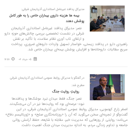
مدیرکل پدافند غیرعامل استانداری آذربایجان شرقی:
بیمه‌ ها هزینه داروی بیماران خاص را به‌ طور کامل
پوشش دهند
نصر: مدیرکل پدافند غیرعامل استانداری آذربایجان
شرقی در نشست تخصصی بررسی چالش‌های حوزه دارو
و ارتقای تاب‌ آوری نظام سلامت، با تأکید بر نقش
راهبردی دارو در پدافند زیستی، خواستار تسهیل واردات داروهای ضروری، پرداخت
سریع مطالبات داروخانه‌ها و افزایش پوشش بیمه‌ای بیماران خاص شد.
05 خرداد 06
17:51
در گفتگو با مدیرکل روابط عمومی استانداری آذربایجان شرقی
مطرح شد:
روایتِ روایت جنگ
نصر: جنگ، فقط میدان نبرد موشک‌ها و پدافندها
نبود؛ عرصه‌ای بود که روایت‌ها نیز در آن می‌جنگیدند.
اصغر زارع کهنمویی، مدیرکل روابط عمومی استانداری آذربایجان شرقی، در این
گفت‌وگو از تجربه‌ای سخن می‌گوید که آن را «روزنامه‌نگاری صلح» و «ژورنالیسم دفاع»
می‌نامد؛ روایتی از روزهایی که مدیریت خبر، مقابله با شایعه، حفظ آرامش روانی
جامعه و تداوم زندگی مردم، به اندازه مدیریت میدان جنگ اهمیت داشت.