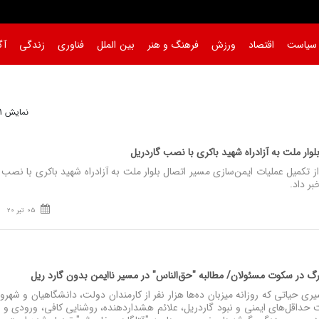
سیاست
اقتصاد
ورزش
فرهنگ و هنر
بین الملل
فناوری
زندگی
آگ
نمایش 1 تا 7 از 7
لوار ملت به آزادراه شهید باکری با نصب گاردریل
ر داد.
05 تیر 20
مرگ در سکوت مسئولان/ مطالبه "حق‌الناس" در مسیر ناایمن بدون گارد ریل
ری حیاتی که روزانه میزبان ده‌ها هزار نفر از کارمندان دولت، دانشگاهیان و شهرو
 حداقل‌های ایمنی و نبود گاردریل، علائم هشداردهنده، روشنایی کافی، ورودی و