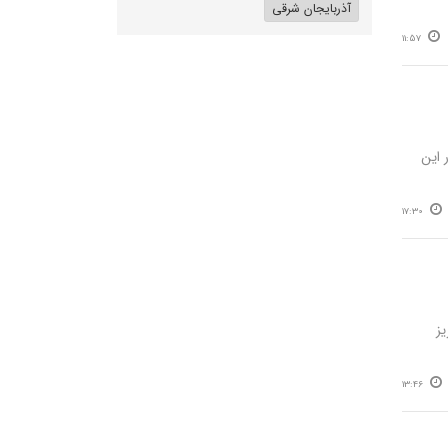
آذربایجان شرقی
11:57
 این
17:30
ریز
13:46