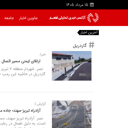
15
مرداد
1405
عناوین اخبار
جامعه
آخرین اخبار
|
گاردریل
خبر/
ارتقای ایمنی مسیر اتصال ب
گاردریل در حاشیه این رمپ خب
گزارش |
آزادراه تبریز-سهند؛ جاده 
نصر: آزادراه تبریز-سهند، مسی
است، به دلیل اهمال در رعایت