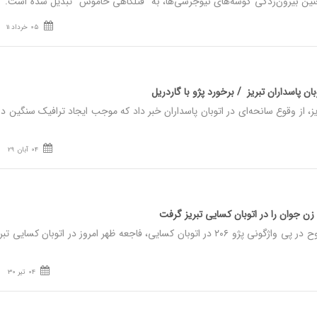
نین بیرون‌زدگی گوشه‌های نیوجرسی‌ها، به "قتلگاهی خاموش" تبدیل شده است.
05 خرداد 11
ان پاسداران تبریز / برخورد پژو با گاردریل
 از وقوع سانحه‌ای در اتوبان پاسداران خبر داد که موجب ایجاد ترافیک سنگین در
04 آبان 29
زن جوان را در اتوبان کسایی تبریز گرفت
نصر: یک کشته و چند مجروح در پی واژگونی پژو ۲۰۶ در اتوبان کسایی، فاجعه ظهر امروز در اتوبان کسایی تب
04 تیر 30