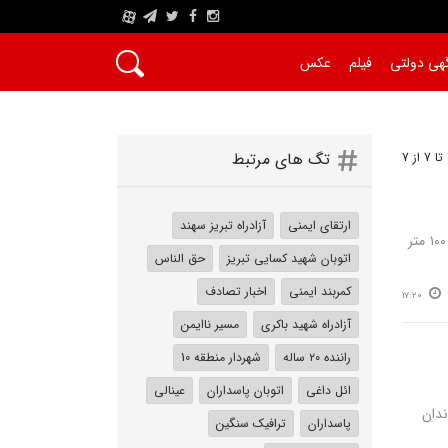
A
هی دولتی
فیلم
عکس
تگ های مرتبط
ارتقای ایمنی
آزادراه تبریز سهند
نصر: شهردار منطقه ۷ تبریز از تکمیل عملیات ایمن‌سازی مسیر اتصال بلوار ملت به آزادراه شهید باکری با نصب ۱۰۰ متر
اتوبان شهید کسایی تبریز
حق الناس
کمربند ایمنی
اخبار تصادف
17:20
آزادراه شهید باکری
مسیر ناایمن
راننده ۲۰ ساله
شهردار منطقه 10
ائل داغی
اتوبان پاسداران
عینالی
ندان
پاسداران
ترافیک سنگین