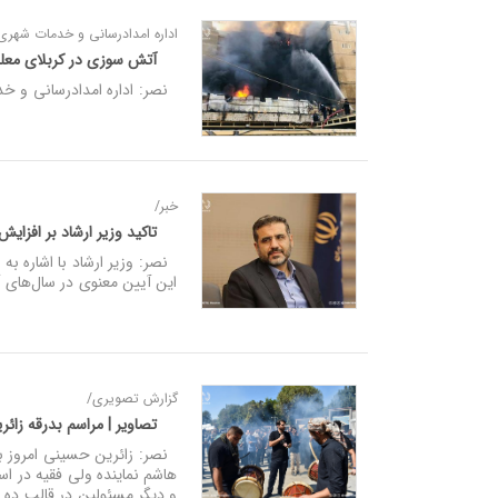
اداره امدادرسانی و خدمات شهری 
آتش سوزی در کربلای معل
نصر: اداره امدادرسانی و خدم
خبر/
تاکید وزیر ارشاد بر افزا
نصر: وزیر ارشاد با اشاره به
این آیین معنوی در سال‌های آ
گزارش تصویری/
تصاویر | مراسم بدرقه زائ
نصر: زائرین حسینی امروز بعد
هاشم نماینده ولی فقیه در است
و دیگر مسئولين در قالب ده ه