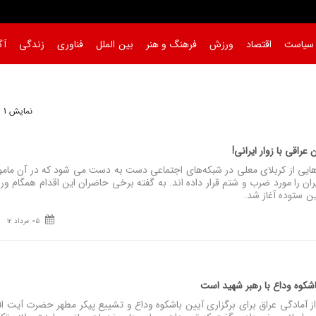
سیاست
اقتصاد
ورزش
فرهنگ و هنر
بین الملل
فناوری
زندگی
آگ
نمایش 1 تا 16 از 16
 عراقی با زوار ایرانی!
ایی از کربلای معلی در شبکه‌های اجتماعی دست به دست می شود که در آن مامو
یران را مورد ضرب و شتم قرار داده اند. به گفته برخی حاضران این اقدام همگام ور
ن ستوده آغاز شد.
05 مرداد 12
اشکوه وداع با رهبر شهید است
ز آمادگی عراق برای برگزاری آیین باشکوه وداع و تشییع پیکر مطهر حضرت آیت الل