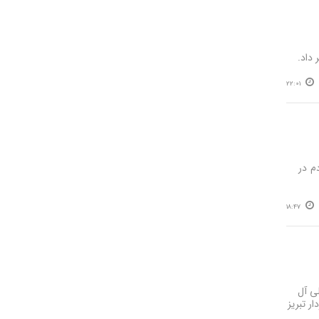
داد.
22:01
م در
18:47
لی آل
ر تبریز