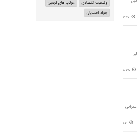
میل
وضعیت اقتصادی
موکب های اربعین
جواد احمدیان
13:47
لی
10:35
عمرانی
11:14