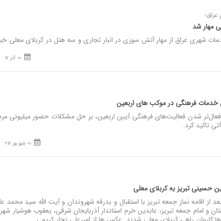
عراق؛
ی مهار شد
ات شهری عراق از مهار آتش سوزی در انبار تجاری و سه هتل در کربلای معلی خبر 
01 آذر 17
یش خدمات فرهنگی در موکب های اربعین
 فعال‌تر شدن فعالیت‌های فرهنگی آیین اربعین، بر حل مشکلات حضور میلیونی مرد
تی تاکید کرد.
01 شهریور 25
رین حسینی تبریز به کربلای معلی
 از اقامه نماز جمعه تبریز با استقبال و بدرقه شهروندان و آیت الله سید محمد ع
ان و امام جمعه تبریز، عابدین خرم استاندار آذربایجان شرقی، یعقوب هوشیار شهردا
ا کاروان راهی کربلای معلی شدند. عکس ها از امیرعلی نجار کریمی