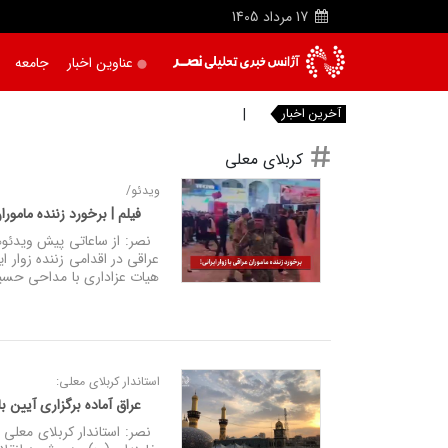
17
مرداد
1405
عناوین اخبار
جامعه
آخرین اخبار
واکنش پیا
کربلای معلی
ویدئو/
فیلم | برخورد زننده ماموران
نصر: از ساعاتی پیش ویدئوه
عراقی در اقدامی زننده زوار ا
هیات عزاداری با مداحی حسی
استاندار کربلای معلی:
عراق آماده برگزاری آیین ب
نصر: استاندار کربلای معلی ا