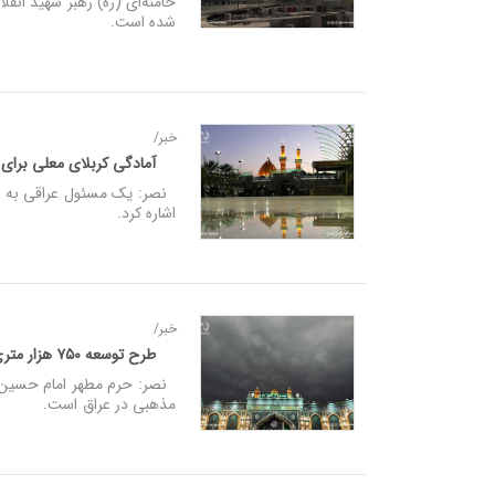
خامنه‌ای (ره) رهبر شهید انق
شده است.
خبر/
آمادگی کربلای معلی برای 
نصر: یک مسئول عراقی به اتخا
اشاره کرد.
خبر/
طرح توسعه ۷۵۰ هزار متری حرم امام حسین (ع)؛ میزبانی میلیونی از زائران
نصر: حرم مطهر امام حسین (ع
مذهبی در عراق است.