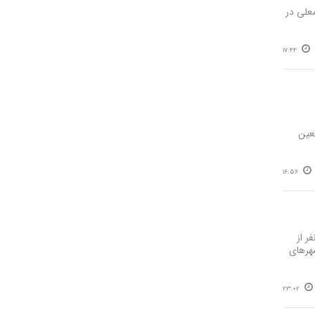
ه کربلای معلی در
17:44
عین
16:56
گاه علوم پزشکی تبریز گفت: اولین گروه از کادر درمان دانشگاه علوم پزشکی شامل ۱٨ نفر از
هرهای
23:02