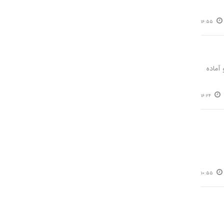
16:55
آماده
16:24
10:55