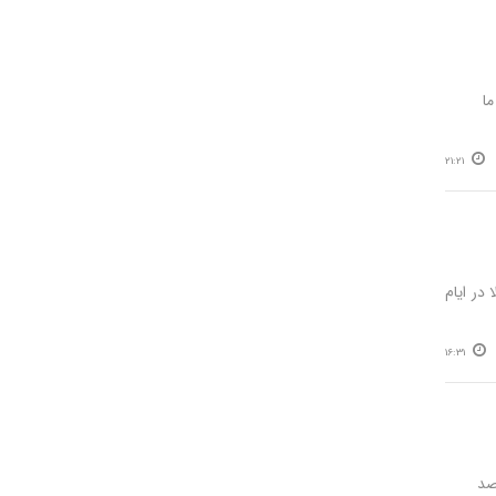
ما
21:21
شهر کربلا در ایام
16:31
ان به کشور به بیش از ۶۰ هزار نفر معادل ۷۰ درصد