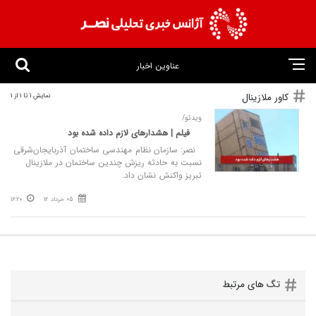
عناوین اخبار
کاور ملازینال
نمایش 1 تا 1 از 1
ویدئو/
فیلم | هشدارهای لازم داده شده بود
نصر: سازمان نظام مهندسی ساختمان آذربایجان‌شرقی
نسبت به حادثه ریزش چندین ساختمان در ملازینال
تبریز واکنش نشان داد.
05 خرداد 12
16:20
تگ های مرتبط