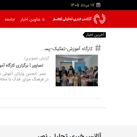
17
مرداد
1405
عناوین اخبار
جامعه
آخرین اخبار
کارگاه آموزش-تفکیک-پسماند
گزارش تصویری/
تصاویر | برگزاری کارگاه آم
نصر: انجمن وارثان آغوش سبز
در فرهنگ سرای فدک با مخاطبا
آژانس خبری تحلیلی نصر