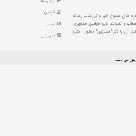
درباره ما
قوانین
زه های متنوع خبر و گزارشات رسانه
الب و نظرات، تابع قوانین جمهوری
تماس
ر آن با ذکر "نصرنیوز" بعنوان منبع
خبرخوان