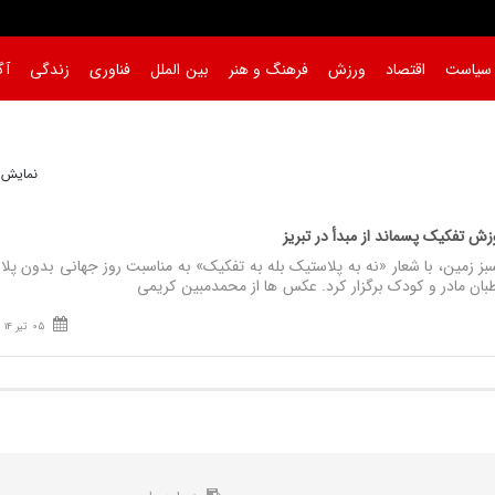
سیاست
اقتصاد
ورزش
فرهنگ و هنر
بین الملل
فناوری
زندگی
آگ
نمایش 1 تا 1 از 
وزش تفکیک پسماند از مبدأ در تبریز
 زمین، با شعار «نه به پلاستیک بله به تفکیک» به مناسبت روز جهانی بدون پل
ن مادر و کودک برگزار کرد.‌ عکس‌ ها از محمدمبین کریمی
05 تیر 14