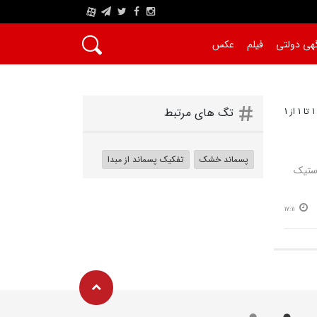
A
هی دولتی
فیلم
عکس
1
تگ های مرتبط
پسماند خشک
تفکیک پسماند از مبدا
استیک
17:11