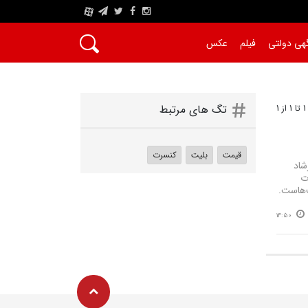
A
هی دولتی
فیلم
عکس
1
تگ های مرتبط
قیمت
بلیت
کنسرت
شاد
ت
ت‌هاست.
14:50