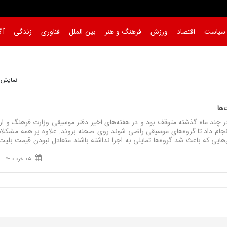
سیاست
اقتصاد
ورزش
فرهنگ و هنر
بین الملل
فناوری
زندگی
آگ
نمایش 1 تا 1 از 
ت‌ها
ند ماه گذشته متوقف بود و در هفته‌های اخیر دفتر موسیقی وزارت فرهنگ و ار
انجام داد تا گروه‌های موسیقی راضی شوند روی صحنه بروند. علاوه بر همه مشکلا
هایی که باعث شد گروه‌ها تمایلی به اجرا نداشته باشند متعادل نبودن قیمت بلی
05 خرداد 13