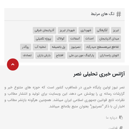
تگ های مرتبط
تبریز
آبگرفتگی
شهرداری
شهردار تبریز
آذربایجان شرقی
میدان آذربایجان
احداث
آسفالت
کولاک
پروژه تکمیلی
تقاطع غیرهمسطح حیدرآباد
نصرنیوز
پل باغمیشه
تخلیه آب
روگذر
اتوبان پاسداران
پارکینگ عون بن علی
افتتاح
بارش باران
تصادف
آژانس خبری تحلیلی نصر
نصر نیوز اولین پایگاه خبری در شمالغرب کشور است که حوزه های متنوع خبر و
گزارشات رسانه ی را پوشش می دهد، این وبسایت برای تولید و انتشار مطالب و
نظرات، تابع قوانین جمهوری اسلامی ایران میباشد. همچنین هرگونه بازنشر مطالب و
اخبار آن با ذکر "نصرنیوز" بعنوان منبع بلامانع میباشد.
درباره ما
قوانین