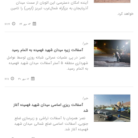
آینده امکان دسترسی این اتوبان از سمت میدان
آذربایجان به بزرگراه شمال‌غرب تبریز (ارس) را تامین
خواهد کرد.
03 مهر 24
17:26
خبر/
آسفالت زیره میدان شهید فهمیده به اتمام رسید
نصر: در پی علمیات عمرانی شبانه روزی توسط عوامل
شهرداری منطقه 5 آستر آسفالت میدان شهید فهمیده
به اتمام رسید.
02 مهر 30
17:11
خبر/
آسفالت ریزی اساسی میدان شهید فهمیده آغاز
شد
نصر: همزمان با آسفالت تراشی و زیرسازی ضلع
جنوبی، آسفالت اساسی ضلع شمالی میدان شهید
فهمیده آغاز شد.