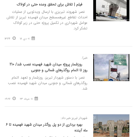
فیلم | تلاش برای تحقق وعده حتی در کولاک
ن️صر: شهروند تبریزی با ارسال ویدئویی از عملیات
احداث تقاطع غیرهمسطح میدان فهمیده تبریز از تلاش
عوامل شهرداری در تکمیل پروژه حتی در زیر کولاک
تشکر کرد.
01 دی 18
13:44
خبر/
روزشمار پروژه میدان شهید فهمیده نصب شد/ 210
روز تا اتمام روگذرهای شمالی و جنوبی
نصر: با دستور شهردار تبریز، روزشمار و تعهد اتمام
روگذرهای شمالی و جنوبی میدان شهید فهمیده نصب
شد.
01 خرداد 23
09:27
شهردار تبریز خبر داد:
بهره برداری از دو پل روگذر میدان شهید فهمیده تا ۶
ماه آینده