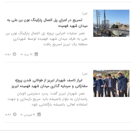
خبر/
تسریع در اجرای پل اتصال پارکینگ عون بن علی به
میدان شهید فهمیده
نصر: عملیات اجرایی پروژه پل اتصال پارکینگ عون بن
علی به طرف میدان شهید فهمیده توسط شهرداری
منطقه یک تبریز تسریع یافت.
99 مرداد 06
09:50
خبر/
ابراز تاسف شهردار تبریز از طولانی شدن پروژه
مشارکتی و سرمایه گذاری میدان شهید فهمیده تبریز
نصر: شهردار تبریز گفت: رمپ دسترسی اتوبان
پاسداران به بلوار باغمیشه باید سریع بازسازی و جهت
استفاده اهالی باغمیشه بازگشایی شود.
99 فروردین 17
08:47