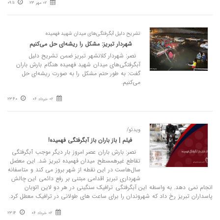
02 مهر 23
09:11
تشریح دلیل آبگرفتگی‌های میدان شهید فهمیده
شهردار تبریز: مشکل را ریشه‌ای حل می‌کنیم
نصر: شهردار کلانشهر تبریز ضمن تشریح دلیل
آبگرفتگی‌های میدان شهید فهمیده هنگام بارش باران
گفت: به طور حتم مشکل را به صورت ریشه‌ای حل
می‌کنیم.
02 خرداد 06
23:40
ویدئو/
فیلم | باز باران باز آبگرفتگی فهمیده!
ن️صر: بارش باران عصر امروز بار دیگر موجب آبگرفتگی
تقاطع غیرهمسطح میدان فهمیده تبریز شد.️ این معضل
سال‌هاست در این نقطه از شهر بروز می کند و متاسفانه
شهرداری تبریز اقدامی مبتنی بر رفع دائمی این چالش
انجام نمی دهد.️ به واسطه این آبگرفتگی ترافیک سنگینی در هر دو لاین اتوبان
پاسداران تبریز رخ داد که شهروندان را برای ساعت های طولانی در ترافیک معطل کرد.
02 خرداد 06
23:14