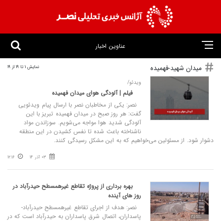
عناوین اخبار
میدان شهید-فهمیده
نمایش 1 تا 19 از 19
ویدئو/
فیلم | آلودگی هوای میدان فهمیده
نصر: یکی از مخاطبان نصر با ارسال پیام ویدئویی
گفت: هر روز صبح در میدان فهمیده تبریز با این
آلودگی شدید هوا مواجه می‌شویم. سوزاندن مواد
ناشناخته باعث شده تا نفس کشیدن در این منطقه
دشوار شود. از مسئولین می‌خواهیم که به این مشکل رسیدگی کنند.
03 آذر 14
12:16
بهره برداری از پروژه تقاطع غیرهمسطح حیدرآباد در
روز های آینده
نصر: هدف از اجرای تقاطع غیرهمسطح حیدرآباد-
پاسداران، اتصال شرق پاسداران به حیدرآباد است که در