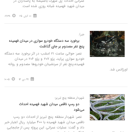
عمرانی احداث پل شهرک باغمیشه به پاسداران در
میدان شهید فهمیده شبانه روزی شده است.
00 آبان 25
09:38
خبر/
برخورد سه دستگاه خودرو سواری در میدان فهمیده
پنج نفر مصدوم بر جای گذاشت
نصر: حوالی ساعت ۲۱ امشب در اثر برخورد سه دستگاه
خودرو سواری پراید، پژو ۲۰۷ و پژو ۲۰۶ در میدان
فهمیده،پنج نفر از سرنشینان خودروها مصدوم و روانه
اورژانس شد.
99 دی 14
10:05
شهردار منطقه پنج تبریز؛
دو رمپ ناقص میدان شهید فهمیده احداث
می‌شود
نصر: شهردار منطقه پنج تبریز از احداث دو رمپ
ناقص میدان شهید فهمیده با ۴۰۰ میلیارد ریال اعتبار خبر
داد و گفت: عملیات عمرانی این پروژه پس از جابجایی