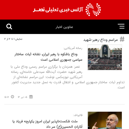
عناوین اخبار
مراسم وداع-رهبر-شهید
نمایش 1 تا 2 از 2
رسانه آمریکایی:
وداع باشکوه با رهبر ایران، نشانه ثبات ساختار
سیاسی جمهوری اسلامی است
نصر: همزمان با برگزاری مراسم رسمی وداع ملی با
رهبر شهید حضرت آیت‌الله سیدعلی خامنه‌ای، رسانه
آمریکایی نیوزمکس نوشت: این مراسم نشانه‌ای از
تداوم ثبات ساختار جمهوری اسلامی و انتقال قدرت به نسل جدید مدیریت کشور
است.
05 تیر 14
15:12
قالیباف:
ملت شکست‌ناپذیر ایران امروز یکپارچه فریاد یا
لَثاراتِ الحسین(ع) سر داد