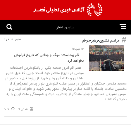
عناوین اخبار
مراسم تشییع-رهبر-در-قم
نمایش 1 تا 1 از 1
16 تیرماه/
قم برخاست؛ سوگ و وداعی که تاریخ فراموش
نخواهد کرد
نصر: قم امروز صحنه یکی از باشکوه‌ترین اجتماعات
مردمی در تاریخ معاصر خود است؛ جایی که خیل عظیم
عاشقان و دلدادگان رهبر شهید از روزها قبل با حضور در
مسجد مقدس جمکران و استقرار در مسیر هفت کیلومتری بلوار پیامبر اعظم(ص)، از
نخستین ساعات بامداد با اقامه نماز بر پیکرهای مطهر رهبر شهید و خانواده ایشان و
سپس تشییعی کم‌نظیر، جلوه‌ای ماندگار از وفاداری، عزت و همبستگی ملت ایران را به
نمایش گذاشتند.
05 تیر 16
10:27