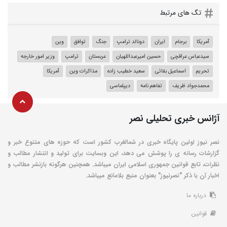
تگ های مرتبط
آمریکا
برجام
ایران
دونالد ترامپ
جنگ
توافق
وین
سیدعباس عراقچی
حسین امیرعبداللهیان
عربستان
ترامپ
وزیر امور خارجه
تحریم
اسماعیل بقائی
سعید خطیب زاده
مذاکرات وین
آمریکا
محمدجواد ظریف
تفاهم نامه
دیپلماسی
آژانس خبری تحلیلی نصر
نصر نیوز اولین پایگاه خبری در شمالغرب کشور است که حوزه های متنوع خبر و
گزارشات رسانه ی را پوشش می دهد، این وبسایت برای تولید و انتشار مطالب و
نظرات، تابع قوانین جمهوری اسلامی ایران میباشد. همچنین هرگونه بازنشر مطالب و
اخبار آن با ذکر "نصرنیوز" بعنوان منبع بلامانع میباشد.
درباره ما
قوانین