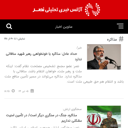
عناوین اخبار
مذاکره
نمایش 1 تا 30 از 198
خبر/
حداد عادل: مذاکره با خونخواهی رهبر شهید منافاتی
ندارد
نصر: عضو مجمع تشخیص مصلحت نظام گفت: اینکه
ملت و رهبر ملت، خواهان انتقام باشد، منافاتی با
مذاکره ندارد. مذاکره می‌تواند در مسیر تأمین منافع ملت
باشد و انتقام هم حق طبیعی ملت است.
05 تیر 24
18:25
سخنگوی ارتش:
مذاکره، جنگ در سنگری دیگر است/ در تأمین امنیت
مشکلی نداریم
نصر: سخنگوی ارتش جمهوری اسلامی ایران تاکید