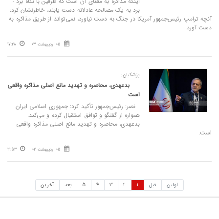
اینکه مذاکره به معنای آن است که طرفین با نگاه برد -
برد به یک مصالحه عادلانه دست یابند،‌ خاطرنشان کرد:
آنچه ترامپ رئیس‌جمهور آمریکا در جنگ به دست نیاورد، نمی‌تواند از طریق مذاکره به
دست آورد.
05 اردیبهشت 03
17:28
پزشکیان:
بدعهدی، محاصره و تهدید مانع اصلی مذاکره واقعی
است‌
نصر: رئیس‌جمهور تأکید کرد: جمهوری اسلامی ایران
همواره از گفتگو و توافق استقبال کرده و می‌کند.
بدعهدی، محاصره و تهدید مانع اصلی مذاکره واقعی
است‌.
05 اردیبهشت 02
21:53
اولین
قبل
1
2
3
4
5
بعد
آخرین