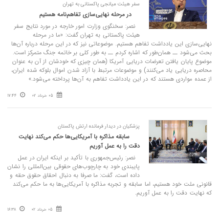
سفر هیئت میانجی پاکستانی به تهران
در مرحله نهایی‌سازی تفاهم‌نامه هستیم
نصر: سخنگوی وزارت امور خارجه در مورد نتایج سفر
هیئت پاکستانی به تهران گفت: «ما در مرحله
نهایی‌سازی این یادداشت تفاهم هستیم. موضوعاتی نیز که در این مرحله درباره آن‌ها
بحث می‌شود ــ همان‌طور که اشاره کردم ــ به طور کلی بر خاتمه جنگ متمرکز است.
موضوع پایان یافتن تعرضات دریایی آمریکا (همان چیزی که خودشان از آن به عنوان
محاصره دریایی یاد می‌کنند) و موضوعات مرتبط با آزاد شدن اموال بلوکه شده ایران،
از عمده مواردی هستند که در این یادداشت تفاهم به آن‌ها پرداخته می‌شود.»
05 خرداد 02
17:44
پزشکیان در دیدار فرمانده ارتش پاکستان
سابقه مذاکره با آمریکایی‌ها حکم می‌کند نهایت
دقت را به عمل آوریم
نصر: رئیس‌جمهوری با تأکید بر اینکه ایران در عمل
پایبندی خود به چارچوب‌های حقوقی بین‌المللی را نشان
داده است، گفت: ما صرفا به دنبال احقاق حقوق حقه و
قانونی ملت خود هستیم، اما سابقه و تجربه مذاکره با آمریکایی‌ها به ما حکم می‌کند
که نهایت دقت را به عمل آوریم.
05 خرداد 02
16:38