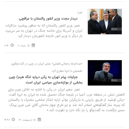
خبر/
دیدار مجدد وزیر کشور پاکستان با عراقچی
نصر: وزیر کشور پاکستان که به منظور پیشبرد مذاکرات
ایران و آمریکا برای خاتمه جنگ در تهران به سر می‌برد،
بار دیگر با وزیر امور خارجه کشورمان دیدار کرد.
05 خرداد 01
10:14
«عبدالرضا رحمانی فضلی» سفیر ایران در چین در گفت‌وگوی
تفصیلی با ایرنا مطرح کرد:
جزئیات پیام تهران به پکن درباره تنگه هرمز/ چین
بخشی از موازنه‌سازی سیاسی ایران است
نصر: سفیر ایران در پکن با اشاره به تلاش چین برای
کاهش تنش در منطقه غرب آسیا در نتیجه جنگ تحمیل شده به ایران به ایرنا گفت:
«پکن کوشید از طریق رایزنی با بازیگران مؤثر، ارایه ابتکار صلحی مشترک با پاکستان
که زمینه ساز گفتگوهای اسلام آباد شد و نیز طرح چهار ماده‌ای آقای شی جین پینگ
مسیر بازگشت به گفت‌وگو را باز نگه دارد و تقویت کند.»
05 اردیبهشت 22
14:48