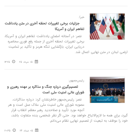
خبر/
جزئیات برخی تغییرات لحظه آخری در متن یادداشت
تفاهم ایران و آمریکا
نصر: در آستانه امضای یادداشت تفاهم ایران و آمریکا،
برخی تغییرات لحظه آخری از جمله رفع فوری محاصره
دریایی ایران، بازگشایی تنگه هرمز و تأکید بر تمامیت
ارضی لبنان در متن نهایی اعمال شد.
05 خرداد 25
13:25
رئیس‌جمهور:
تصمیم‌گیری درباره جنگ و مذاکره بر عهده رهبری و
شورای عالی امنیت ملی است
نصر: رئیس‌جمهور خاطرنشان کرد: درباره مذاکرات،
مصوبه شورای عالی امنیت ملی ملاک عمل است و هر
آنچه مورد تأیید و صلاحدید رهبر معظم انقلاب قرار
گیرد، برای همه ما لازم‌الاتباع خواهد بود. حتی اگر نظر شخصی بنده متفاوت باشد،
خود را موظف به تبعیت از تصمیم نهایی نظام می‌دانم.
05 خرداد 24
20:35