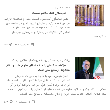
محمد اسلامی:
غنی‌سازی قابل مذاکره نیست
نصر: سخنگوی کمیسیون امنیت ملی و سیاست خارجی
مجلس گفت: رئیس سازمان انرژی اتمی در جلسه امروز
کمیسیون تاکید کرد که موضوع فناوری هسته‌ای در
دستور کار مذاکرات قرار ندارد و غنی‌سازی نیز قابل
مذاکره نیست.
05 اردیبهشت 21
21:00
پزشکیان در جلسه کارگروه بازسازی خسارات ناشی از جنگ؛
هرگونه مذاکره‌ای با هدف احقاق حقوق ملت و دفاع
مقتدرانه از منافع ملی است
نصر: رئیس‌جمهور با تأکید بر ضرورت همراهی
اجتماعی و درک متقابل شرایط کشور اظهار داشت: ملت
ایران در برابر دشمن هرگز سر خم نخواهد کرد و اگر
سخنی از گفت‌وگو یا مذاکره مطرح می‌شود، معنای آن تسلیم یا عقب‌نشینی نیست،
بلکه هدف، احقاق حقوق ملت ایران و دفاع مقتدرانه از منافع ملی است.
05 اردیبهشت 20
13:28