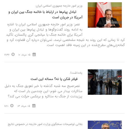
وزیر امور خارجه جمهوری اسلامی ایران:
تبادل پیام‌ها در ارتباط با خاتمه جنگ بین ایران و
آمریکا در جریان است
نصر: وزیر امور خارجه جمهوری اسلامی ایران با اشاره
به ادامه روند گفت‌وگوها و تبادل پیام‌ها بین ایران و
آمریکا برای خاتمه جنگ با میانجی گری پاکستان، تأکید
کرد تا زمانی که این روند به نتیجه مشخصی نرسد، نمی‌توان درباره آن قضاوت کرد و
گمانه‌زنی‌های مطرح‌شده در این زمینه فاقد اهمیت است.
05 خرداد 10
21:37
یادداشت/
فیلتر شکن یا نه؟ مساله این است
نصر:صبح سه شنبه گذشته با خبر تعویق جنگ به دلیل
مذاکرات بیدار می شوم؛ این چندمین بار است که
پرزیدنت از جنگ به مذاکره و برعکس حرکت می کند؟
05 خرداد 03
11:20
بقائی توضیحات سخنگوی وزارت امور خارجه در خصوص نتایج