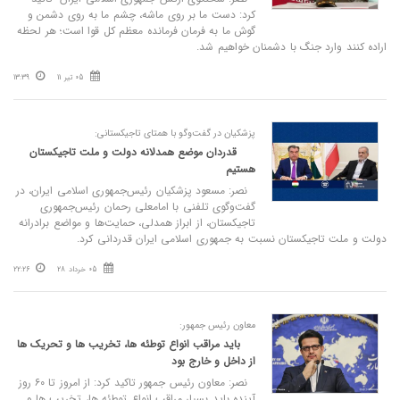
کرد: دست ما بر روی ماشه، چشم ما به روی دشمن و
گوش ما به فرمان فرمانده معظم کل قوا است؛ هر لحظه
اراده کنند وارد جنگ با دشمنان خواهیم شد.
05 تیر 11
13:39
پزشکیان در گفت‌وگو با همتای تاجیکستانی:
قدردان موضع همدلانه دولت و ملت تاجیکستان
هستیم
نصر: مسعود پزشکیان رئیس‌جمهوری اسلامی ایران، در
گفت‌وگوی تلفنی با امامعلی رحمان رئیس‌جمهوری
تاجیکستان، از ابراز همدلی، حمایت‌ها و مواضع برادرانه
دولت و ملت تاجیکستان نسبت به جمهوری اسلامی ایران قدردانی کرد.
05 خرداد 28
22:26
معاون رئیس جمهور:
باید مراقب انواع توطئه ها، تخریب ها و تحریک ها
از داخل و خارج بود
نصر: معاون رئیس جمهور تاکید کرد: از امروز تا ۶۰ روز
آینده باید بسیار مراقب انواع توطئه ها، تخریب ها و