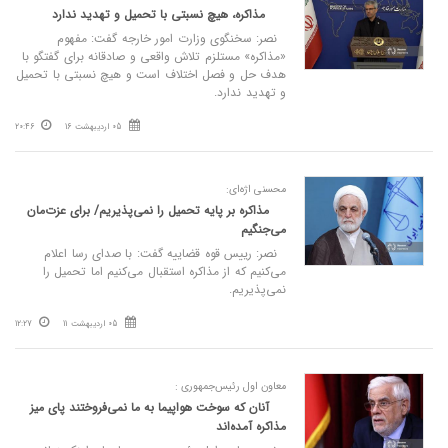
مذاکره، هیچ نسبتی با تحمیل و تهدید ندارد
نصر: سخنگوی وزارت امور خارجه گفت: مفهوم
«مذاکره» مستلزم تلاش واقعی و صادقانه برای گفتگو با
هدف حل و فصل اختلاف است و هیچ نسبتی با تحمیل
و تهدید ندارد.
05 اردیبهشت 16
20:46
محسنی اژه‌ای:
مذاکره بر پایه تحمیل را نمی‌پذیریم/ برای عزت‌مان
می‌جنگیم
نصر: رییس قوه قضاییه گفت: با صدای رسا اعلام
می‌کنیم که از مذاکره استقبال می‌کنیم اما تحمیل را
نمی‌پذیریم.
05 اردیبهشت 11
12:27
معاون اول رئیس‌جمهوری :
آنان که سوخت هواپیما به ما نمی‌فروختند پای میز
مذاکره آمده‌اند