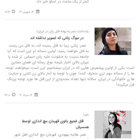
کمتر از یک ساعت در اسکو خبر داد.
04 شهریور 29
18:13
یادداشت نصر به بهانه قتل زنان در ایران/
در سوگ زنانی که تصویر نداشته اند
نصر: زنانی زیبا به قتل رسیده اند، به قتل می رسند،
به قتل خواهند رسید؛ اولین مساله ام این است که آیا
جامعه نسبت به خشونت علیه زنان حساس تر شده یا
میزان بالای اخبار نتیجه موج رسانه ای فضای مجازی
است؛ یکی از اولین پیشفرض هایی که در ایران میشناسیم این است؛ میخواهند توجه
ها را از مساله مهم تری منحرف کنند!. چون با توجه به آمار بالای زن کشی و جنایت
ها ی خانوادگی در ایران، سالانه تنها تعداد محدودی از این قتل ها مورد توجه پررنگ
قرار میگیرند!
04 خرداد 19
13:00
خبر/
قتل فجیع بانوی قهرمان مچ اندازی توسط
همسرش
نصر: هانیه بهبودی، قهرمان مچ اندازی اهل شهر