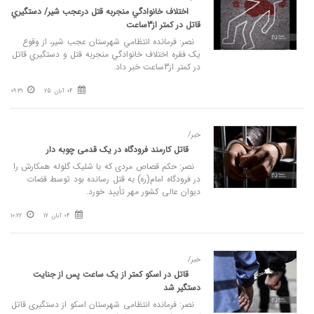
اختلاف خانوادگي منجربه قتل درعجب شير/ دستگيري
قاتل در کمتر از3ساعت
نصر: فرمانده انتظامي شهرستان عجب شير، از وقوع
يک فقره اختلاف خانوادگي منجربه قتل و دستگيري قاتل
در کمتر از3ساعت خبر داد.
04 آبان 25
09:31
خبر/
قاتل کارمند فرودگاه در یک قدمی چوبه دار
نصر: حکم قصاص مردی که با شلیک گلوله همکارش را
در فرودگاه امام(ره) به قتل رسانده بود توسط قضات
دیوان عالی کشور مهر تأیید خورد.
04 آبان 17
10:22
خبر/
قاتل در اسکو کمتر از یک ساعت پس از جنایت
دستگیر شد
نصر: فرمانده انتظامی شهرستان اسکو از دستگیری قاتل