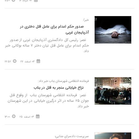
04 خرداد 16
11:50
خبر/
صدور حکم اعدام برای عامل قتل دختری در
آذربایجان غربی
نصر: رئیس کل دادگستری آذربایجان غربی از صدور
حکم اعدام برای عامل قتل نیان دختر ۷ ساله بوکانی خبر
داد.
03 اسفند 27
22:52
فرمانده انتظامی شهرستان بناب خبر داد:
نزاع خیابانی منجر به قتل در بناب
نصر: فرمانده انتظامی شهرستان بناب از وقوع قتل
جوان ۲۵ ساله در اثر درگیری خیابانی در این شهرستان
خبر داد.
03 اسفند 25
13:00
سرپرست دادسرای جنایی؛