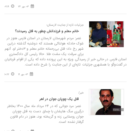
03 مهر 24
09:19
جزئیات تازه از جنایت لارستان؛
خانم معلم و فرزندانش چطور به قتل رسیدند؟
نصر: مردم شهرستان لارستان در استان فارس هنوز در
شوک حادثه هولناکی هستند که دوشنبه گذشته دراین
شهر رخ داد؛ قتل بی‌رحمانه خانم معلم و ۳دختر او، آنهم
برای سرقت یک مشت طلا. حالا رئیس کل دادگستری
استان فارس در حالی خبر از رسیدگی ویژه به این پرونده داده که یکی از اقوام قربانیان
در گفت‌وگو با همشهری جزئیات تازه‌ای از این جنایت را شرح داده است.
03 مهر 19
10:22
خبر/
قتل یک چوپان جوان در اهر
نصر: مرد جوانی که در ۲۴ مرداد ماه سال ۱۴۰۰ بخاطر
درگیری سگ هایشان با چماق دست به قتل چوپان
جوان روستایی زده و گریخته بود، هنوز در دام قانون
گرفتار نشده است.