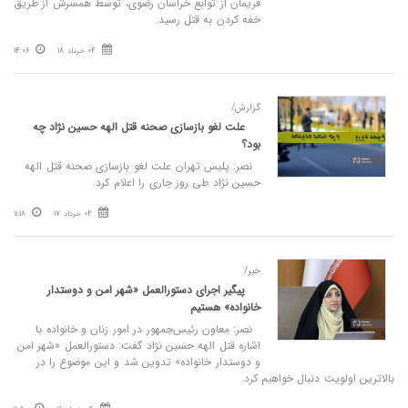
فریمان از توابع خراسان رضوی، توسط همسرش از طریق
خفه کردن به قتل رسید.
04 خرداد 18
14:06
گزارش/
علت لغو بازسازی صحنه قتل الهه حسین نژاد چه
بود؟
نصر: پلیس تهران علت لغو بازسازی صحنه قتل الهه
حسین نژاد طی روز جاری را اعلام کرد.
04 خرداد 17
11:18
خبر/
پیگیر اجرای دستورالعمل «شهر امن و دوستدار
خانواده» هستیم
نصر: معاون رئیس‌جمهور در امور زنان و خانواده با
اشاره قتل الهه حسین نژاد گفت: دستورالعمل «شهر امن
و دوستدار خانواده» تدوین شد و این موضوع را در
بالاترین اولویت دنبال خواهیم کرد.