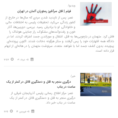
ویدیو/
فیلم | قتل سرآشپز رستوران آلمان در تهران
نصر: پس از ناپدید شدن مردی که سال‌ها در خارج از
کشور زندگی می‌کرد، تحقیقات پلیس به اختلافات مالی
و خانوادگی او با برادرش رسید. بررسی دوربین‌ها، آثار
خون و رفت‌وآمدهای مشکوک، راز جنایتی هولناک را
فاش کرد. متهمان در بازجویی‌ها به قتل، انتقال و سوزاندن جسد اعتراف کردند، اما در
دادگاه همه اظهارات خود را پس گرفتند و منکر هرگونه دخالت شدند. اکنون پرونده‌ای
پیچیده، بدون کشف جسد اما با شواهد متعدد، سرنوشت متهمان را در هاله‌ای از ابهام
قرار داده است.
05 خرداد 09
12:57
خبر/
درگیری منجر به قتل و دستگیری قاتل در کمتر از یک
ساعت در بناب
نصر: مرکز اطلاع رسانی پلیس آذربایجان شرقی از
درگیری منجر به قتل و دستگیری قاتل در کمتر از یک
ساعت در بناب خبر داد.
05 فروردین 14
11:25