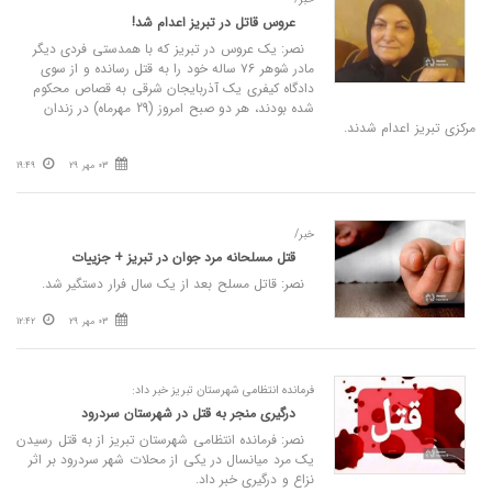
عروس قاتل در تبریز اعدام شد!
نصر: یک عروس در تبریز که با همدستی فردی دیگر
مادر شوهر ۷۶ ساله خود را به قتل رسانده و از سوی
دادگاه کیفری یک آذربایجان شرقی به قصاص محکوم
شده بودند، هر دو صبح امروز (29 مهرماه) در زندان
مرکزی تبریز اعدام شدند.
03 مهر 29
19:49
خبر/
قتل مسلحانه مرد جوان در تبریز + جزییات
نصر: قاتل مسلح بعد از یک سال فرار دستگیر شد.
03 مهر 29
12:42
فرمانده انتظامی شهرستان تبریز خبر داد:
درگیری منجر به قتل در شهرستان سردرود
نصر: فرمانده انتظامی شهرستان تبریز از به قتل رسیدن
یک مرد میانسال در یکی از محلات شهر سردرود بر اثر
نزاع و درگیری خبر داد.