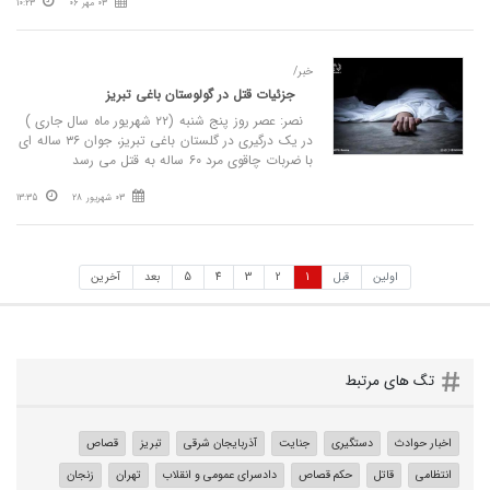
03 مهر 06
10:23
خبر/
جزئیات قتل در گولوستان باغی تبریز
نصر: عصر روز پنج شنبه (۲۲ شهریور ماه سال جاری )
در یک درگیری در گلستان باغی تبریز، جوان ۳۶ ساله ای
با ضربات چاقوی مرد ۶۰ ساله به قتل می رسد
03 شهریور 28
13:35
اولین
قبل
1
2
3
4
5
بعد
آخرین
تگ های مرتبط
اخبار حوادث
دستگیری
جنایت
آذربایجان شرقی
تبریز
قصاص
انتظامی
قاتل
حکم قصاص
دادسرای عمومی و انقلاب
تهران
زنجان