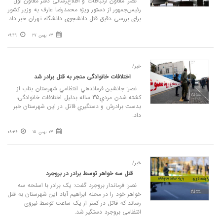
نصر: معاون ارتباطات و اطلاع‌رسانی دفتر معاون اول
رئیس‌جمهور از دستور ویژه محمدرضا عارف به وزیر کشور
برای بررسی دقیق قتل دانشجوی دانشگاه تهران خبر داد.
03 بهمن 27
09:49
خبر/
اختلافات خانوادگی منجر به قتل برادر شد
نصر: جانشين فرماندهي انتظامي شهرستان بناب از
کشته شدن مردي35 ساله بدليل اختلافات خانوادگی،
بدست برادرش و دستگيري قاتل در اين شهرستان خبر
داد.
03 بهمن 15
08:36
خبر/
قتل سه خواهر توسط برادر در بروجرد
نصر: فرماندار بروجرد گفت: یک برادر با اسلحه سه
خواهر خود را در محله ابراهیم آباد این شهرستان به قتل
رساند که قاتل در کمتر از یک ساعت توسط نیروی
انتظامی بروجرد دستگیر شد.