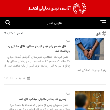
عناوین اخبار
قتل
نمایش 1 تا 30 از 255
خبر/
قتل همسر با چاقو و تبر در ممقان؛ قاتل ساعتی بعد
بازداشت شد
نصر: فرمانده انتظامی شهرستان آذرشهر گفت: مردی
۷۲ ساله که همسر ۶۲ ساله خود را در بخش ممقان با
چاقو و تبر به قتل رسانده بود، کمتر از یک ساعت پس از
وقوع جنایت دستگیر شد.
05 مرداد 01
19:59
خبر/
پسری که بخاطر مادرش مرتکب قتل شد
نصر: ماموران پس از حضور در صحنه با جسد مرد
جوانی روبه‌رو شدند که بر اثر اصابت یک ضربه چاقو