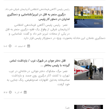
رئیس پلیس آگاهی فرماندهی انتظامی آذربایجان شرقی خبر داد:
درگیری منجر به قتل در تبریز/شناسایی و دستگیری
ضاربان در دستور کار پلیس
نصر: رئیس پلیس آگاهی فرماندهی انتظامی
آذربایجان شرقی از وقوع یک فقره درگیری منجر به قتل
در یکی از محلات تبریز خبر داد و گفت: شناسایی و
دستگیری عاملان این حادثه به‌صورت ویژه در دستورکار پلیس قرار دارد.
04 اسفند 07
11:06
قتل دختر جوان در شهرک غرب / بازداشت تماس
گیرنده با پلیس بخاطر ....
نصر: مرگ مشکوک دختر جوانی در خانه‌ای در غرب
تهران، با کشف آثار درگیری روی جسد و بازداشت
صاحبخانه به‌دلیل اظهارات ضدونقیض، رنگ جنایی به
خود گرفت.
04 آذر 11
14:16
خبر/