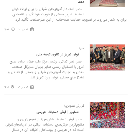
دهد
نصر: استاندار آذربایجان شرقی با بیان اینکه فرش
دستباف تبریز بخشی از هویت فرهنگی و اقتصادی
ایران به شمار می‌رود، بر ضرورت حمایت همه‌جانبه از این هنر-صنعت تأکید کرد.
04 مهر 10
16:08
خبر/
فرش تبریز در کانون توجه ملی
نصر: زهرا کمانی، رئیس مرکز ملی فرش ایران، صبح
امروز با استقبال رسمی صابر پرنیان مدیرکل صنعت،
معدن و تجارت آذربایجان شرقی و جمعی از فعالان و
تشکل‌های صنفی فرش وارد تبریز شد.
04 مهر 09
14:01
گزارش تصویری/
تصاویر | فرش دستباف هریس
نصر: فرش دستباف «هریس» از نفیس‌ترین و
مقاوم‌ترین فرش‌های دستباف ایرانی در آذربایجان‌شرقی
است که در هریس و روستاهای اطراف آن در شمال