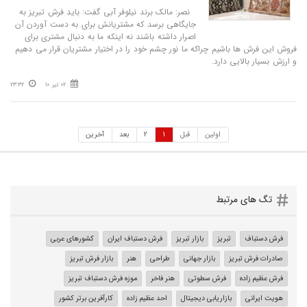
نصر: مالک برند نیلوفر آبی گفت: باید فرش تبریز به
جایگاهی برسد که مشتریانش برای به دست آوردن آن
اصرار داشته باشند نه اینکه ما به دنبال مشتری برای
فروش این فرش ها باشیم چراکه ما نور چشم خود را در اختیار مشتریان قرار می دهیم
و ارزش بسیار بالایی دارد.
02 تیر 10
23:32
اولین
قبل
1
2
بعد
آخرین
تگ های مرتبط
فرش دستباف
تبریز
بازار تبریز
فرش دستباف ایران
کشورهای عربی
صادرات فرش تبریز
بازار جهانی
طراحی
هنر
بازار فرش تبریز
فرش عظیم زاده
فرش سطوتی
هنر فاخر
موزه فرش دستباف تبریز
هویت ایرانی
بازاریابی دیجیتال
احد عظیم زاده
کارآفرین برتر کشور