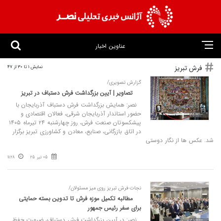
عناوین اخبار
فرش تبریز
نمایش 1 تا 30 از 47
گزارش تصویری/
تصاویر | آیین بزرگداشت فرش دستباف در تبریز
نصر: همایش بزرگداشت فرش دستباف آذربایجان با
حضور استاندار آذربایجان شرقی، فعالان اقتصادی و
پیشکسوتان صنعت فرش، روز چهارشنبه ۲۴ تیرماه ۱۴۰۵
در اتاق بازرگانی، صنایع، معادن و کشاورزی تبریز برگزار
شد. عکس‌ ها از نگار دوستی
05 تیر 25
11:28
نجات فرش تبریز روی میز مسئولان/
مطالبه تکمیل موزه فرش تا تدوین بسته حمایتی
برای سفر رئیس‌ جمهور
نصر: در آیین بزرگداشت فرش دستباف، ضرورت حفظ