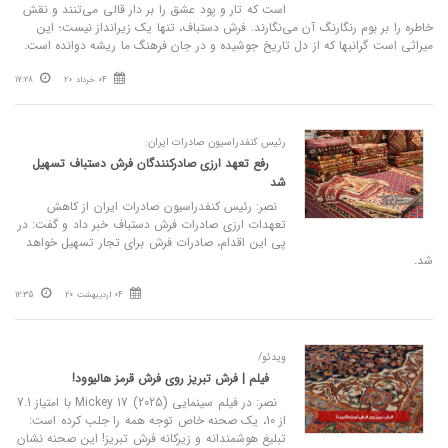
است که تار و پود عشق را بر دار قالی می‌تنند و نقش
خاطره را بر بوم رنگارنگ آن می‌نگارند. فرش دستباف، تنها یک زیرانداز نیست؛ این
میراثی است گرانبها که از دل تاریخ جوشیده و در جان فرهنگ ما ریشه دوانده است.
04 خرداد 20
17:28
رئیس کنفدراسیون صادرات ایران:
رفع تعهد ارزی صادرکنندگان فرش دستباف تسهیل
شد
نصر: رئیس کنفدراسیون صادرات ایران از کاهش
تعهدات ارزی صادرات فرش دستباف خبر داد و گفت: در
پی این اقدام، صادرات فرش برای تجار تسهیل خواهد
شد.
04 اردیبهشت 20
12:35
ویدئو/
فیلم | فرش تبریز روی فرش قرمز هالیوود!
نصر: در فیلم سینمایی Mickey 17 (2025) با امتیاز 7.1
از 10، یک صحنه خاص توجه همه را جلب کرده است:
تبلیغ هوشمندانه و زیرکانه فرش تبریز! این صحنه نشان