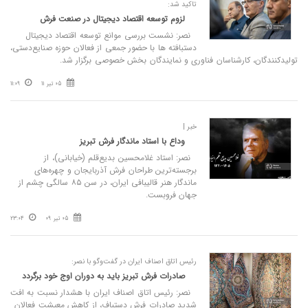
تاکید شد:
لزوم توسعه اقتصاد دیجیتال در صنعت فرش
نصر: نشست بررسی موانع توسعه اقتصاد دیجیتال
دستبافته‌ ها با حضور جمعی از فعالان حوزه صنایع‌دستی،
تولیدکنندگان، کارشناسان فناوری و نمایندگان بخش خصوصی برگزار شد.
05 تیر 11
11:09
خبر |
وداع با استاد ماندگار فرش تبریز
نصر: استاد غلامحسین بدیع‌قلم (خیابانی)، از
برجسته‌ترین طراحان فرش آذربایجان و چهره‌های
ماندگار هنر قالیبافی ایران، در سن ۸۵ سالگی چشم از
جهان فروبست.
05 تیر 09
23:04
رئیس اتاق اصناف ایران در گفت‌وگو با نصر:
صادرات فرش تبریز باید به دوران اوج خود برگردد
​نصر: رئیس اتاق اصناف ایران با هشدار نسبت به افت
شدید صادرات فرش دستباف، از کاهش معیشت فعالان