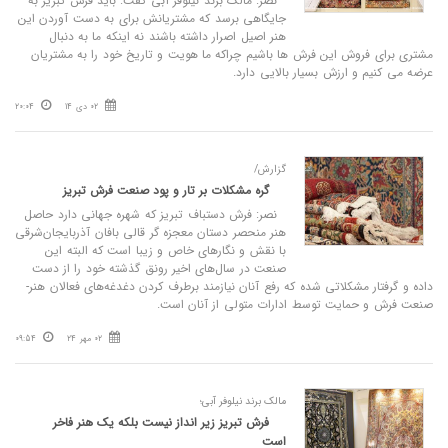
نصر: مالک برند نیلوفر آبی گفت: باید فرش تبریز به
جایگاهی برسد که مشتریانش برای به دست آوردن این
هنر اصیل اصرار داشته باشند نه اینکه ما به دنبال
مشتری برای فروش این فرش ها باشیم چراکه ما هویت و تاریخ خود را به مشتریان
عرضه می کنیم و ارزش بسیار بالایی دارد.
02 دی 14
20:04
گزارش/
گره مشکلات بر تار و پود صنعت فرش تبریز
نصر: فرش دستباف تبریز که شهره جهانی دارد حاصل
هنر منحصر دستان معجزه گر قالی بافان آذربایجان‌شرقی
با نقش و نگارهای خاص و زیبا است که البته این
صنعت در سال‌های اخیر رونق گذشته خود را از دست
داده و گرفتار مشکلاتی شده که رفع آنان نیازمند برطرف کردن دغدغه‌های فعالان هنر-
صنعت فرش و حمایت توسط ادارات متولی از آنان است.
02 مهر 24
09:54
مالک برند نیلوفر آبی؛
فرش تبریز زیر انداز نیست بلکه یک هنر فاخر
است