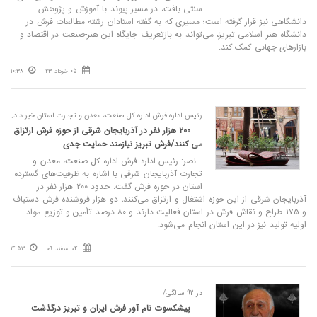
سنتی بافت، در مسیر پیوند با آموزش و پژوهش
دانشگاهی نیز قرار گرفته است؛ مسیری که به گفته استادان رشته مطالعات فرش در
دانشگاه هنر اسلامی تبریز، می‌تواند به بازتعریف جایگاه این هنر-صنعت در اقتصاد و
بازارهای جهانی کمک کند.
05 خرداد 23
10:38
رئیس اداره فرش اداره کل صنعت، معدن و تجارت استان خبر داد:
۲۰۰ هزار نفر در آذربایجان شرقی از حوزه فرش ارتزاق
می‌ کنند/فرش تبریز نیازمند حمایت جدی
نصر: رئیس اداره فرش اداره کل صنعت، معدن و
تجارت آذربایجان شرقی با اشاره به ظرفیت‌های گسترده
استان در حوزه فرش گفت: حدود ۲۰۰ هزار نفر در
آذربایجان شرقی از این حوزه اشتغال و ارتزاق می‌کنند، دو هزار فروشنده فرش دستباف
و ۱۷۵ طراح و نقاش فرش در استان فعالیت دارند و ۸۰ درصد تأمین و توزیع مواد
اولیه تولید نیز در این استان انجام می‌شود.
04 اسفند 09
14:53
در 92 سالگی/
پیشکسوت نام‌ آور فرش ایران و تبریز درگذشت