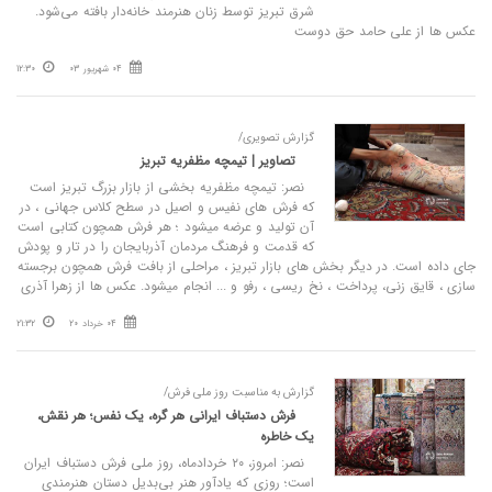
شرق تبریز توسط زنان هنرمند خانه‌دار بافته می‌شود.
عکس ها از علی حامد حق دوست
04 شهریور 03
12:30
گزارش تصویری/
تصاویر | تیمچه مظفریه تبریز
نصر: تیمچه مظفریه بخشی از بازار بزرگ تبریز است
که فرش های نفیس و اصیل در سطح کلاس جهانی ، در
آن تولید و عرضه میشود ؛ هر فرش همچون کتابی است
که قدمت و فرهنگ مردمان آذربایجان را در تار و پودش
جای داده است. در دیگر بخش های بازار تبریز ، مراحلی از بافت فرش همچون برجسته
سازی ، قایق زنی، پرداخت ، نخ ریسی ، رفو و ... انجام میشود. عکس ها از زهرا آذری
04 خرداد 20
21:32
گزارش به‌ مناسبت روز ملی فرش/
فرش دستباف ایرانی هر گره، یک نفس؛ هر نقش،
یک خاطره
نصر: امروز، ۲۰ خردادماه، روز ملی فرش دستباف ایران
است؛ روزی که یادآور هنر بی‌بدیل دستان هنرمندی