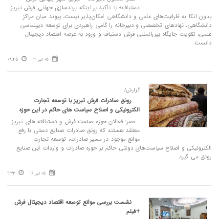
دستباف» با تأکید بر اینکه برندسازی جهانی فرش تبریز
بدون اتکا به ظرفیت‌های علمی و دانشگاهی امکان‌پذیر نیست، پیوند میان مراکز
دانشگاهی، نهادهای تخصصی و دبیرخانه را گامی راهبردی برای توسعه دیپلماسی
علمی، تقویت جایگاه بین‌المللی فرش دستباف و ورود به عرصه اقتصاد دیجیتال
دانست.
05 تیر 21
08:45
گزارش/
رونق صادرات فرش تبریز با توسعه تجارت
الکترونیکی و اصلاح سیاست‌ های حاکم در این حوزه
نصر: فعالان حوزه صنعت فرش و دستبافته های تبریز
معتقد هستند که رونق صادرات صنایع دستی با رفع
موانع موجود در مسیر صادرات، توسعه تجارت
الکترونیکی و اصلاح سیاست‌های دولتی حاکم بر حوزه صادرات و واردات این صنایع
رونق می گیرد.
05 تیر 16
11:33
نشست بررسی موانع توسعه اقتصاد دیجیتال فرش
+فیلم