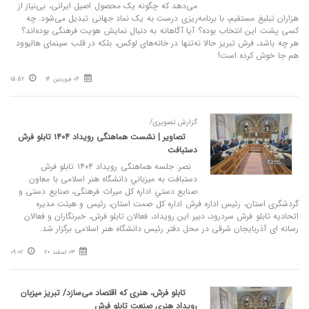
می‌دهد که چگونه یک محصول اصیل ایرانی، بی‌نیاز از
هزاران تبلیغ مستقیم، با برنامه‌ریزی درست به یک نماد جهانی تبدیل می‌شود. چه
کسی پشت این انتخاب بوده؟ آیا آگاهانه به دنبال نمایش هویت فرهنگی بوده‌اند؟
هر چه باشد، فرش تبریز حالا نه‌تنها در خانه‌های لوکس، بلکه در قلب سینمای هالیوود
هم جا خوش کرده است!
04 فروردین 14
15:52
گزارش تصویری/
تصاویر | نشست هماهنگی رویداد ۱۴۰۴ تابلو فرش
دستبافت
نصر: جلسه هماهنگی رویداد ۱۴۰۴ تابلو فرش
دستبافت به ميزباني دانشگاه هنر اسلامی با معاون
صنایع دستي اداره کل میراث فرهنگی، صنایع دستی و
گردشگری استان، رئیس اداره فرش اداره کل صمت استان، رئیس و هیئت مدیره
اتحادیه تابلو فرش سردرود، دبیر این رویداد، فعالان تابلو فرش، خبرنگاران و فعالان
رسانه ای آذربایجان شرقی در محل دفتر رئیس دانشگاه هنر اسلامی برگزار شد.
03 اسفند 20
09:02
تابلو فرش، هنری که اقتصاد می‌سازد/ تبریز میزبان
رویداد هنری صنعت تابلو فرش