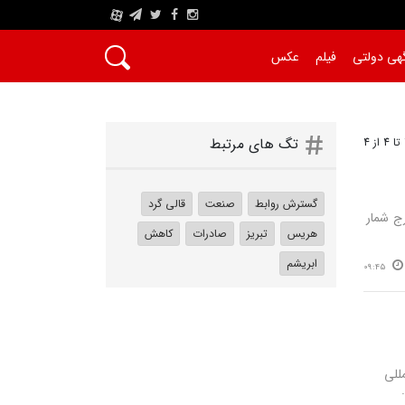
A
هی دولتی
فیلم
عکس
تگ های مرتبط
گسترش روابط
صنعت
قالی گرد
 مدت زمان بافت سه سال ابعاد ۵*۵ (دایره) رج شمار
هریس
تبریز
صادرات
کاهش
ابریشم
09:45
للی