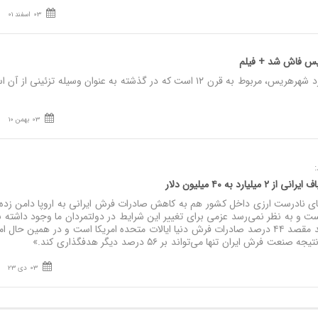
03 اسفند 01
نصر: قالی گرد منحصر به فرد شهرهریس، مربوط به قرن ۱۲ است که در گذشته به عنوان وسیله تزئینی از
03 بهمن 10
 به ۴۰ میلیون دلار
ی نادرست ارزی داخل کشور هم به کاهش صادرات فرش ایرانی به اروپا دامن زده
ست و به نظر نمی‌رسد عزمی برای تغییر این شرایط در دولتمردان ما وجود داشته ب
ضمن اینکه توجه داشته باشید مقصد ۴۴ درصد صادرات فرش دنیا ایالات متحده امریکا است و در همین حال ا
رش ایران تنها می‌تواند بر ۵۶ درصد دیگر هدفگذاری کند.»
03 دی 23