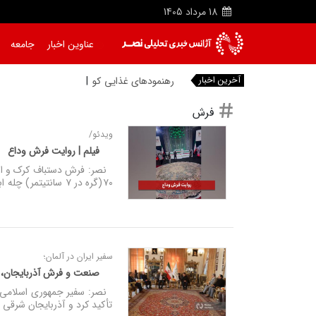
18
مرداد
1405
عناوین اخبار
جامعه
آخرین اخبار
رهنمودهای غذایی کودکان
|
فرش
ویدئو/
فیلم | روایت فرش وداع
۷۰(گره در ۷ سانتیتمر) چله ابریشم کرک و ابریشم
سفیر ایران در آلمان؛
صنعت و فرش آذربایجان، ظ
نصر: سفیر جمهوری اسلامی ایرا
تأکید کرد و آذربایجان شرقی