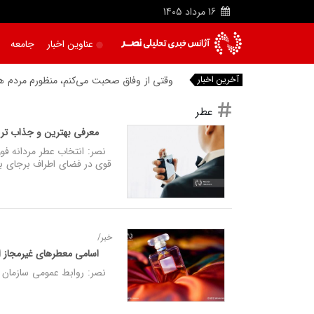
16
مرداد
1405
عناوین اخبار
جامعه
آخرین اخبار
وقتی از وفاق صحبت می‌کنم، منظورم مردم هست
عطر
معرفی بهترین و جذاب ترین
نصر: انتخاب عطر مردانه فوق‌ا
قوی در فضای اطراف برجای بگذ
خبر/
اسامی معطرهای غیرمجاز 
نصر: روابط عمومی سازمان غذا