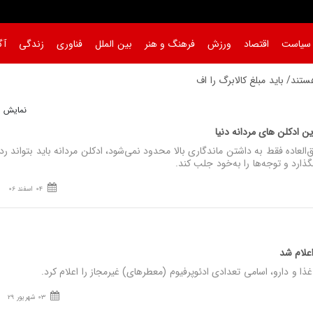
سیاست
اقتصاد
ورزش
فرهنگ و هنر
بین الملل
فناوری
زندگی
آگ
ند/ باید مبلغ کالابرگ را افزایش
|
نمایش 1 تا 2 از 2
 ادکلن های مردانه دنیا
لعاده فقط به داشتن ماندگاری بالا محدود نمی‌شود، ادکلن مردانه باید بتواند رد 
ارد و توجه‌ها را به‌خود جلب کند.
04 اسفند 06
اعلام شد
 و دارو، اسامی تعدادی ادئوپرفیوم (معطرهای) غیرمجاز را اعلام کرد.
03 شهریور 29