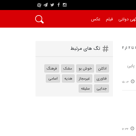
A
هی دولتی
فیلم
عکس
تگ های مرتبط
پایی
ادکلن
خوش بو
مشک
فرهنگ
فناوری
غیرمجاز
هدیه
اسامی
15:04
جدایی
سلیقه
12:34