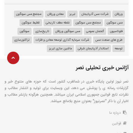
ورزقان
شرکت مس آذربایجان
تبریز
معادن ورزقان
مجتمع مس سونگون
مس سونگون
مجتمع مس سونگون
نقطه عطف تاریخی
تغلیط سونگون
فلوتاسیون
گفتمان عمومی
مس سونگون ورزقان
تاریخ‌سازی
سونگون
طرح های صنعت مس
شرکت سرمایه گذاری توسعه معادن و فلزات
تراکتورسازی
توسعه
استاندار آذربایجان شرقی
ماشین سازی تبریز
آژانس خبری تحلیلی نصر
نصر نیوز اولین پایگاه خبری در شمالغرب کشور است که حوزه های متنوع خبر و
گزارشات رسانه ی را پوشش می دهد، این وبسایت برای تولید و انتشار مطالب و
نظرات، تابع قوانین جمهوری اسلامی ایران میباشد. همچنین هرگونه بازنشر مطالب و
اخبار آن با ذکر "نصرنیوز" بعنوان منبع بلامانع میباشد.
درباره ما
قوانین