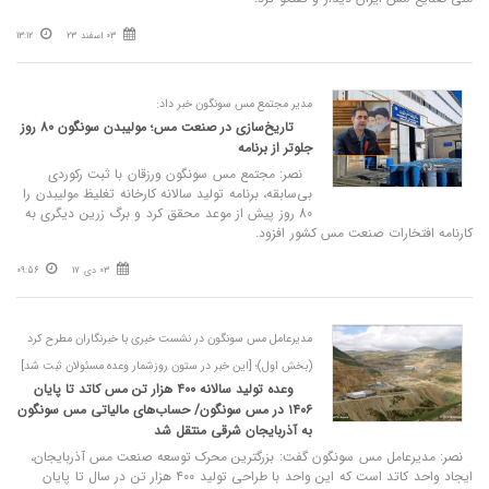
03 اسفند 23
13:12
مدیر مجتمع مس سونگون خبر داد:
تاریخ‌سازی در صنعت مس؛ مولیبدن سونگون 80 روز
جلوتر از برنامه
نصر: مجتمع مس سونگون ورزقان با ثبت رکوردی
بی‌سابقه، برنامه تولید سالانه کارخانه تغلیظ مولیبدن را
80 روز پیش از موعد محقق کرد و برگ زرین دیگری به
کارنامه افتخارات صنعت مس کشور افزود.
03 دی 17
09:56
مدیرعامل مس سونگون در نشست خبری با خبرنگاران مطرح کرد
(بخش اول)؛ [این خبر در ستون روزشمار وعده مسئولان ثبت شد]
وعده تولید سالانه ۴۰۰ هزار تن مس کاتد تا پایان
۱۴۰۶ در مس سونگون/ حساب‌های مالیاتی مس سونگون
به آذربایجان شرقی منتقل شد
نصر: مدیرعامل مس سونگون گفت: بزرگترین محرک توسعه صنعت مس آذربایجان،
ایجاد واحد کاتد است که این واحد با طراحی تولید ۴۰۰ هزار تن در سال تا پایان