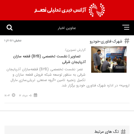
عناوین اخبار
شهرک فناوری-خودرو
نمایش 1 تا 1 از 1
گزارش تصویری/
تصاویر | نشست تخصصی (B2B) قطعه‌ سازان
آذربایجان شرقی
نصر: نشست تخصصی (B2B) قطعه‌سازان آذربایجان
شرقی به منظور توسعه شبکه فروش قطعه‌ سازان و
تکمیل زنجیره تامین «گروه صنعتی تریلی‌سازی مارال
ارومیه» در اداره شهرک فناوری خودرو برگزار شد.
05 خرداد 12
18:04
تگ های مرتبط