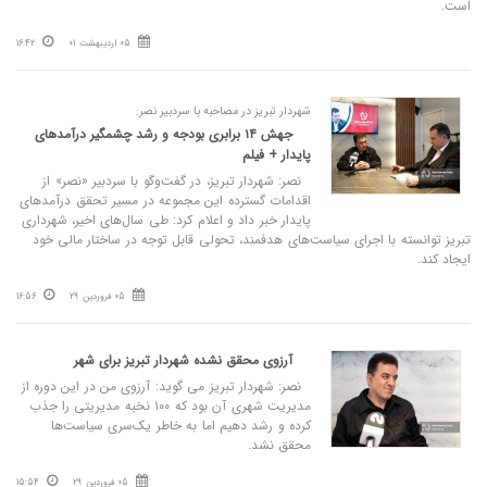
است.
05 اردیبهشت 01
16:42
شهردار تبریز در مصاحبه با سردبیر نصر:
جهش ۱۴ برابری بودجه و رشد چشمگیر درآمدهای
پایدار + فیلم
نصر: شهردار تبریز، در گفت‌وگو با سردبیر «نصر» از
اقدامات گسترده این مجموعه در مسیر تحقق درآمدهای
پایدار خبر داد و اعلام کرد: طی سال‌های اخیر، شهرداری
تبریز توانسته با اجرای سیاست‌های هدفمند، تحولی قابل توجه در ساختار مالی خود
ایجاد کند.
05 فروردین 29
16:56
آرزوی محقق‌ نشده شهردار تبریز برای شهر
نصر: شهردار تبریز می‌ گوید: آرزوی من در این دوره از
مدیریت شهری آن بود که ۱۰۰ نخبه مدیریتی را جذب
کرده و رشد دهیم اما به خاطر یک‌سری سیاست‌ها
محقق نشد.
05 فروردین 29
15:54