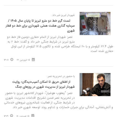
شهردار تبریز خبر داد:
تست گرم خط دو مترو تبریز تا پایان سال ۱۴۰۵ /
سرمایه گذاری هشت همتی شهرداری برای خط دو قطار
شهری
نصر: شهردار تبریز از اتمام حفاری دومین فاز خط دو
مترو تبریز در شرایط جنگی خبر داد و گفت: خط ۲ به
طول ۲۲.۴ کیلومتر و با ۲۰ ایستگاه طراحی شده و تاکنون ۱۷.۵ کیلومتر از این تونل
حفاری شده است.
05 فروردین 22
13:08
با حضور در تحریریه نصر:
از اطفای حریق تا اسکان آسیب‌دیدگان؛ روایت
شهردار تبریز از مدیریت شهری در روزهای جنگ
نصر: "یعقوب هوشیار"، شهردار کلانشهر تبریز، با حضور
در تحریریه نصر ضمن تشریح اقدامات مدیریت شهری
در شرایط جنگی، از فعالیت شبانه‌روزی نیروهای خدماتی
و آتش‌نشانی، آمادگی برای جبران خسارات و تداوم روند توسعه شهری خبر داد.
05 فروردین 18
13:29