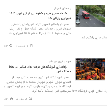
با دستور شهردار؛
خدمات‌دهی مترو و خطوط بی آر تی تبریز تا ۱۵
فروردین رایگان شد
نصر: در راستای تسهیل تردد شهروندان با دستور
شهردار تبریز ، خدمات دهی شبکه حمل و نقل ریلی
مترو و خطوط BRT از فردا، هفتم تا ۱۵ فروردین ماه
سال جاری رایگان شد.
05 فروردین 06
15:12
شهردار تبریز خبر داد:
راه‌اندازی فروشگاه‌های عرضه مواد غذایی در نقاط
مختلف شهر
نصر: شهردار کلانشهر تبریز به همراه تنی چند از
اعضای شورای شهر و شهردار منطقه 8 از بخش تجاری
ایستگاه مترو میدان کهن، بازدید کرده و بر لزوم تجهیز و
راه اندازی فوری فروشگاه 1600 مترمربعی این ایستگاه تاکید کرد.
04 اسفند 08
09:49