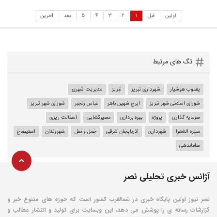
اولین
قبل
1
2
3
4
5
بعد
آخرین
تگ های مرتبط
یعقوب هوشیار
شهرداری تبریز
تبریز
مدیریت شهری
شورای اسلامی شهر تبریز
ایرج شهین باهر
عباس رنجبر
شورای شهر تبریز
سرمایه گذاری
پروژه
بهره برداری
مسیرگشایی
آسفالت ریزی
مقبره الشعرا
شهرداری
آذربایجان شرقی
حمل و نقل
شهروندان
استیضاح
ساماندهی
آژانس خبری تحلیلی نصر
نصر نیوز اولین پایگاه خبری در شمالغرب کشور است که حوزه های متنوع خبر و
گزارشات رسانه ی را پوشش می دهد، این وبسایت برای تولید و انتشار مطالب و