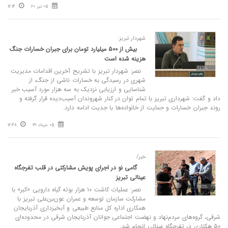
05 تیر 20
12:14
شهردار تبریز:
بیش از ۵۰۰ میلیارد تومان برای جبران خسارات جنگ
هزینه شده است
نصر: شهردار تبریز با تشریح آخرین اقدامات مدیریت
شهری در رسیدگی به خسارات ناشی از جنگ، از
شناسایی و ارزیابی نزدیک به سه هزار مورد آسیب خبر
داد و گفت: شهرداری تبریز با تمام توان در کنار شهروندان آسیب‌دیده قرار گرفته و
روند جبران خسارات و حمایت از خانواده‌ها با جدیت ادامه دارد.
05 خرداد 31
12:48
خبر/
گامی نو در اجرای پویش مشارکتی در قلب تفرجگاه
عینالی تبریز
نصر: عملیات کاشت ۱۰ هزار بوته گیاه دارویی «کبر» با
مشارکت سازمان توسعه و عمران عون‌بن‌علی تبریز با
همکاری اداره کل منابع طبیعی و آبخیزداری آذربایجان
شرقی، گروه‌های مردم‌نهاد و نهضت اجتماعی جوانان آذربایجان شرقی در محدوده‌ای
۵۰ هکتاری در تفرجگاه عینالی انجام شد.