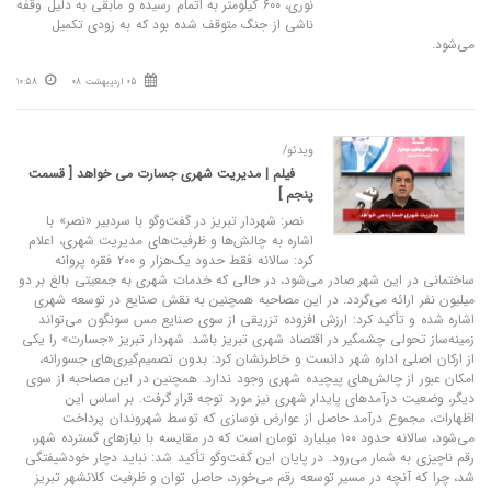
نوری، ۶۰۰ کیلومتر به اتمام رسیده و مابقی به دلیل وقفه
ناشی از جنگ متوقف شده بود که به زودی تکمیل
می‌شود.
05 اردیبهشت 08
10:58
ویدئو/
فیلم | مدیریت شهری جسارت می خواهد [ قسمت
پنجم ]
نصر: شهردار تبریز در گفت‌وگو با سردبیر «نصر» با
اشاره به چالش‌ها و ظرفیت‌های مدیریت شهری، اعلام
کرد: سالانه فقط حدود یک‌هزار و ۲۰۰ فقره پروانه
ساختمانی در این شهر صادر می‌شود، در حالی که خدمات شهری به جمعیتی بالغ بر دو
میلیون نفر ارائه می‌گردد. در این مصاحبه همچنین به نقش صنایع در توسعه شهری
اشاره شده و تأکید کرد: ارزش افزوده تزریقی از سوی صنایع مس سونگون می‌تواند
زمینه‌ساز تحولی چشمگیر در اقتصاد شهری تبریز باشد. شهردار تبریز «جسارت» را یکی
از ارکان اصلی اداره شهر دانست و خاطرنشان کرد: بدون تصمیم‌گیری‌های جسورانه،
امکان عبور از چالش‌های پیچیده شهری وجود ندارد. همچنین در این مصاحبه از سوی
دیگر، وضعیت درآمدهای پایدار شهری نیز مورد توجه قرار گرفت. بر اساس این
اظهارات، مجموع درآمد حاصل از عوارض نوسازی که توسط شهروندان پرداخت
می‌شود، سالانه حدود ۱۰۰ میلیارد تومان است که در مقایسه با نیازهای گسترده شهر،
رقم ناچیزی به شمار می‌رود. در پایان این گفت‌وگو تأکید شد: نباید دچار خودشیفتگی
شد، چرا که آنچه در مسیر توسعه رقم می‌خورد، حاصل توان و ظرفیت کلانشهر تبریز