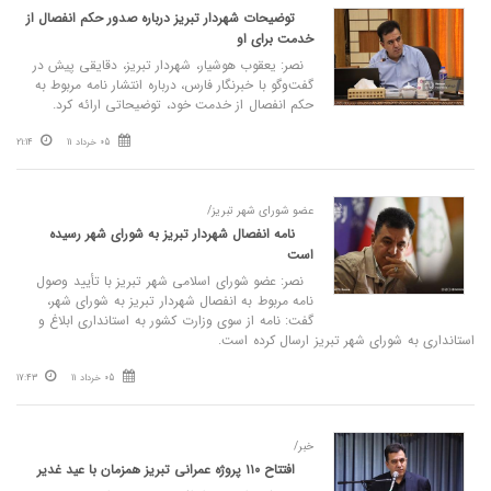
توضیحات شهردار تبریز درباره صدور حکم انفصال از
خدمت برای او
نصر: یعقوب هوشیار، شهردار تبریز، دقایقی پیش در
گفت‌وگو با خبرنگار فارس، درباره انتشار نامه مربوط به
حکم انفصال از خدمت خود، توضیحاتی ارائه کرد.
05 خرداد 11
21:14
عضو شورای شهر تبریز/
نامه انفصال شهردار تبریز به شورای شهر رسیده
است
نصر: عضو شورای اسلامی شهر تبریز با تأیید وصول
نامه مربوط به انفصال شهردار تبریز به شورای شهر،
گفت: نامه از سوی وزارت کشور به استانداری ابلاغ و
استانداری به شورای شهر تبریز ارسال کرده است.
05 خرداد 11
17:43
خبر/
افتتاح ۱۱۰ پروژه عمرانی تبریز همزمان با عید غدیر