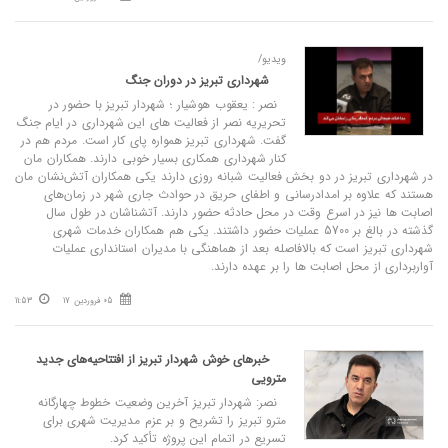
ویدیو/
شهرداری تبریز در دوران جنگ
نصر : یعقوب هوشیار ؛ شهردار تبریز با حضور در
تحریریه نصر از فعالیت های این شهرداری در ایام جنگ
گفت. شهرداری تبریز همواره پای کار است. مردم هم در
کنار شهرداری همکاری بسیار خوبی دارند. همکاران مان
در شهرداری تبریز در دو بخش فعالیت شبانه روزی دارند یکی همکاران آتش‌نشان مان
هستند که علاوه بر امدادرسانی و اطفای حریق در حوادث جاری شهر در زمان‌های
اصابت ها نیز در اسرع وقت در محل حادثه حضور دارند. آتشناشان در طول سال
گذشته در بالغ بر 5700 عملیات حضور داشتند. یکی هم همکاران خدمات شهری
شهرداری تبریز است که بالافاصله بعد از هماهنگی با مدیران استانداری عملیات
آواربرداری از محل اصابت ها را بر عهده دارند.
05 فروردین 17
11:53
خبر‌های خوش شهردار تبریز از افتتاحیه‌های جدید
مترویی
نصر: شهردار تبریز آخرین وضعیت خطوط چهارگانه
مترو تبریز را تشریح و بر عزم مدیریت شهری برای
تسریع در اتمام این پروژه تأکید کرد.