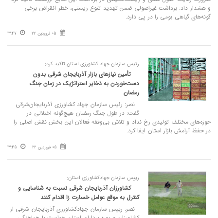
و هشدار داد: برداشت غیراصولی ضمن تهدید تنوع زیستی، خطر انقراض برخی
گونه‌های گیاهی بومی را در پی دارد.
05 فروردین 22
13:47
رئیس سازمان جهاد کشاورزی استان تاکید کرد:
تأمین نیازهای بازار آذربایجان‌ شرقی بدون
دست‌خوردن به ذخایر استراتژیک در زمان جنگ
رمضان
نصر: رئیس سازمان جهاد کشاورزی آذربایجان‌شرقی
گفت: در طول جنگ رمضان هیچ‌گونه اختلالی در
حوزه‌های مختلف تولیدی رخ نداد و تلاش بی‌وقفه فعالان این بخش نقش اصلی را
در حفظ آرامش بازار استان ایفا کرد.
05 فروردین 22
13:45
رییس سازمان جهادکشاورزی استان:
کشاورزان آذربایجان‌ شرقی نسبت به شناسایی و
کنترل به‌ موقع عوامل خسارت‌ زا اقدام کنند
نصر: رییس سازمان جهادکشاورزی آذربایجان شرقی از
کشاورزان و بهره برداران استان خواست با هماهنگی