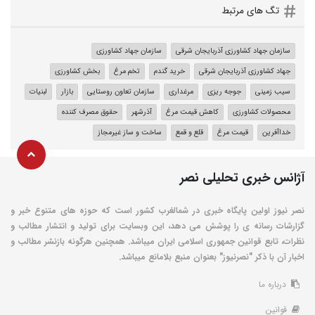
تگ های مرتبط
سازمان جهاد کشاورزی آذربایجان شرقی
سازمان جهاد کشاورزی
جهاد کشاورزی آذربایجان شرقی
خرید گندم
تخم مرغ
بخش کشاورزی
سیب زمینی
جوجه ریزی
مرغداری
سازمان تعاون روستایی
بازار
لبنیات
محصولات کشاورزی
کاهش قیمت مرغ
آذرشهر
حقوق مصرف کننده
خداآفرین
قیمت مرغ
قلع و قمع
ساخت و ساز غیرمجاز
آژانس خبری تحلیلی نصر
نصر نیوز اولین پایگاه خبری در شمالغرب کشور است که حوزه های متنوع خبر و
گزارشات رسانه ی را پوشش می دهد، این وبسایت برای تولید و انتشار مطالب و
نظرات، تابع قوانین جمهوری اسلامی ایران میباشد. همچنین هرگونه بازنشر مطالب و
اخبار آن با ذکر "نصرنیوز" بعنوان منبع بلامانع میباشد.
درباره ما
قوانین