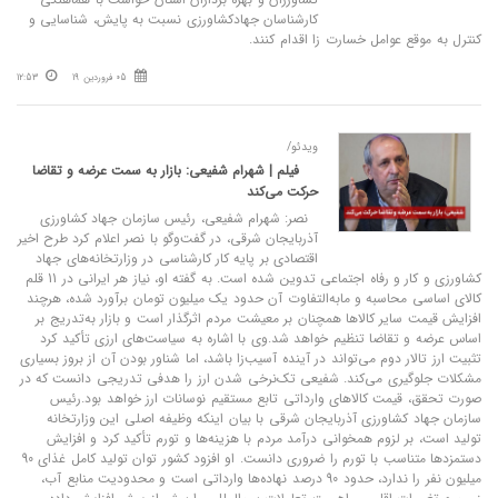
کارشناسان جهادکشاورزی نسبت به پایش، شناسایی و
کنترل به موقع عوامل خسارت زا اقدام کنند.
05 فروردین 19
12:53
ویدئو/
فیلم | شهرام شفیعی: بازار به سمت عرضه و تقاضا
حرکت می‌کند
نصر: شهرام شفیعی، رئیس سازمان جهاد کشاورزی
آذربایجان شرقی، در گفت‌وگو با نصر اعلام کرد طرح اخیر
اقتصادی بر پایه کار کارشناسی در وزارتخانه‌های جهاد
کشاورزی و کار و رفاه اجتماعی تدوین شده است. به گفته او، نیاز هر ایرانی در 11 قلم
کالای اساسی محاسبه و مابه‌التفاوت آن حدود یک میلیون تومان برآورد شده، هرچند
افزایش قیمت سایر کالاها همچنان بر معیشت مردم اثرگذار است و بازار به‌تدریج بر
اساس عرضه و تقاضا تنظیم خواهد شد.وی با اشاره به سیاست‌های ارزی تأکید کرد
تثبیت ارز تالار دوم می‌تواند در آینده آسیب‌زا باشد، اما شناور بودن آن از بروز بسیاری
مشکلات جلوگیری می‌کند. شفیعی تک‌نرخی شدن ارز را هدفی تدریجی دانست که در
صورت تحقق، قیمت کالاهای وارداتی تابع مستقیم نوسانات ارز خواهد بود.رئیس
سازمان جهاد کشاورزی آذربایجان شرقی با بیان اینکه وظیفه اصلی این وزارتخانه
تولید است، بر لزوم همخوانی درآمد مردم با هزینه‌ها و تورم تأکید کرد و افزایش
دستمزدها متناسب با تورم را ضروری دانست. او افزود کشور توان تولید کامل غذای 90
میلیون نفر را ندارد، حدود 90 درصد نهاده‌ها وارداتی است و محدودیت منابع آب،