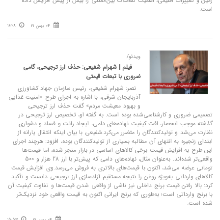
زمین و تغییرات اقلیمی، اهمیت تعاملات بین‌المللی را بیش از پیش افزایش داده
است.
04 بهمن 21
16:28
ویدئو/
فیلم | شهرام شفیعی: حذف ارز ترجیحی، گامی
ضروری با تبعات قیمتی
نصر: شهرام شفیعی، رئیس سازمان جهاد کشاورزی
آذربایجان شرقی، با اشاره به اجرای طرح «امنیت غذایی
و بهبود معیشت مردم» گفت حذف ارز ترجیحی
تصمیمی ضروری و کارشناسی‌شده بوده است. به گفته او، تخصیص ارز ترجیحی در
گذشته موجب انحصار، افت کیفیت نهاده‌های دامی، ایجاد رانت و فساد و دشواری
نظارت می‌شد و تولیدکنندگان را متضرر می‌کرد.شفیعی با بیان اینکه انتقال یارانه از
ابتدای زنجیره به انتهای آن مطالبه بسیاری از تولیدکنندگان بوده، افزود: هرچند اجرای
این طرح به افزایش قیمت برخی کالاهای اساسی در بازار منجر شده، اما قیمت‌ها
واقعی‌تر شده‌اند. به‌عنوان مثال، نهاده‌های دامی که پیش‌تر با ارز 28 هزار و 500
تومانی عرضه می‌شد، اکنون با قیمت‌های بالاتری به فروش می‌رسد.وی افزایش قیمت
کالاهای وارداتی به‌ویژه روغن را نتیجه مستقیم آزادسازی ارز ترجیحی دانست و تأکید
کرد: بالا رفتن قیمت برنج داخلی نیز ناشی از واقعی شدن قیمت‌ها و تفاوت کیفیت آن
با برنج وارداتی است؛ به‌طوری که برنج ایرانی اکنون به قیمت واقعی خود نزدیک‌تر
شده است.
04 بهمن 21
15:53