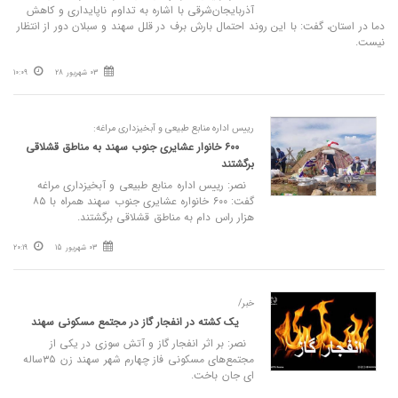
آذربایجان‌شرقی با اشاره به تداوم ناپایداری و کاهش
دما در استان، گفت: با این روند احتمال بارش برف در قلل سهند و سبلان دور از انتظار
نیست.
03 شهریور 28
10:09
رییس اداره منابع طبیعی و آبخیزداری مراغه:
۶۰۰ خانوار عشایری جنوب سهند به مناطق قشلاقی
برگشتند
نصر: رییس اداره منابع طبیعی و آبخیزداری مراغه
گفت: ۶۰۰ خانواره عشایری جنوب سهند همراه با ۸۵
هزار راس دام به مناطق قشلاقی برگشتند.
03 شهریور 15
20:19
خبر/
یک کشته در انفجار گاز در مجتمع مسکونی سهند
نصر: بر اثر انفجار گاز و آتش سوزی در یکی از
مجتمع‌های مسکونی فاز چهارم شهر سهند زن ۳۵ساله
ای جان باخت.