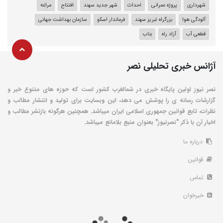
شهرداری
پروژه عمرانی
احداث
شهر جدید سهند
افتتاح
مراغه
آلودگی هوا
بزرگراه تبریز سهند
فرماندار اسکو
سازمان بهداشت جهانی
قطعی آب
آزاد راه
بناب
آژانس خبری تحلیلی نصر
نصر نیوز اولین پایگاه خبری در شمالغرب کشور است که حوزه های متنوع خبر و
گزارشات رسانه ی را پوشش می دهد، این وبسایت برای تولید و انتشار مطالب و
نظرات، تابع قوانین جمهوری اسلامی ایران میباشد. همچنین هرگونه بازنشر مطالب و
اخبار آن با ذکر "نصرنیوز" بعنوان منبع بلامانع میباشد.
درباره ما
قوانین
تماس
خبرخوان