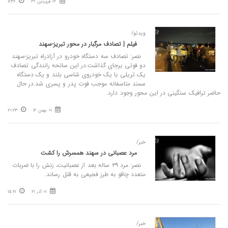
02 فروردین 29
11:36
ویدئو/
فیلم | تصادف مرگبار در محور تبریز-سهند
نصر: تصادف سه دستگاه خودرو در آزادراه تبریز-سهند
دو فوتی برجای گذاشت.در این سانحه رانندگی تصادف
یک تریلی با یک خودروی شاسی بلند و یک دستگاه
سمند متاسفانه موجب فوت پدر و پسری شد.در حال
حاضر ترافیک سنگینی در این محور وجود دارد.
01 بهمن 12
20:23
خبر/
مرد عصبانی در سهند همسرش را کشت
نصر: مرد ۳۹ ساله بعد از عصبانیت، زنش را با ضربات
متعدد چاقو به طرز فجیعی به قتل رساند.
01 آذر 21
15:21
خبر/