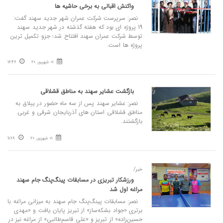
واکنش اقبالی به برخی حاشیه ها
نصر: سرپرست شرکت عمران شهر جدید سهند گفت:
19 پروژه ای بود که هفته گذشته در شهر جدید سهند
توسط شرکت عمران سهند افتتاح شد؛ جزو تکمیل ترین
پروژه ها است.
01 شهریور 20
16:46
بازگشت عشایر سهند به مناطق قشلاقی
نصر: عشایر سهند پس از سه ماه حضور در ییلاق به
مناطق قشلاقی استان های آذربایجان شرقی و غربی
بازگشتند.
01 شهریور 20
11:28
خبر/
ورزشکار تبریزی در مسابقات پینگ‌پنگ جام سهند
مراغه اول شد
نصر: مسابقات پینگ‌پنگ جام سهند به میزانی مراغه با
برتری «جواد بشکه‌ساز» از تبریز پایان یافت و «مهدی
حسین‌زاده» از تبریز و «علی قاسم‌طالبی» از مراغه نیز در