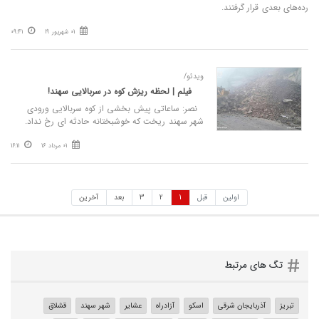
رده‌های بعدی قرار گرفتند.
01 شهریور 19
09:41
ویدئو/
فیلم | لحظه ریزش کوه در سربالایی سهند!
نصر: ساعاتی پیش بخشی از کوه سربالایی ورودی
شهر سهند ریخت که خوشبختانه حادثه ای رخ نداد.
01 مرداد 16
16:11
اولین
قبل
1
2
3
بعد
آخرین
تگ های مرتبط
تبریز
آذربایجان شرقی
اسکو
آزادراه
عشایر
شهر سهند
قشلاق