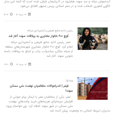
آیدغموش میانه و سد سهند هشترود در آذربایجان شرقی شده است که البته این مدل
الگوی کشوری انتخاب شده و در سفر استانی رییس جمهور افتتاح می‌شود.
02 خرداد 16
13:06
رئیس اداره منابع طبیعی و آبخیزداری مراغه؛
کوچ ۶۰۰ خانوار عشایری به ییلاقات سهند آغاز شد
نصر: رئیس اداره منابع طبیعی و آبخیزداری مراغه
اعلام کرد: کوچ ۶۰۰ خانوار عشایری شهرستان‌های منطقه
از جمله ملکان، میاندوآب، بناب و اسکو به ییلاقات دامنه‌
جنوبی سهند آغاز شد.
02 خرداد 16
09:20
ویدئو/
فیلم | اندراحوالات متقاضیان نهضت ملی مسکن
سهند!
نصر: یکی از مخاطبان نصر با ارسال پیام صوتی از
افزایش سرسام‌آور هزینه‌های خرید واحدهای نهضت
ملی مسکن در شهر سهند انتقاد کرد. وی خواستار ورود
مدیران ذیربط استانی به وضعیت پیش آمده شد.