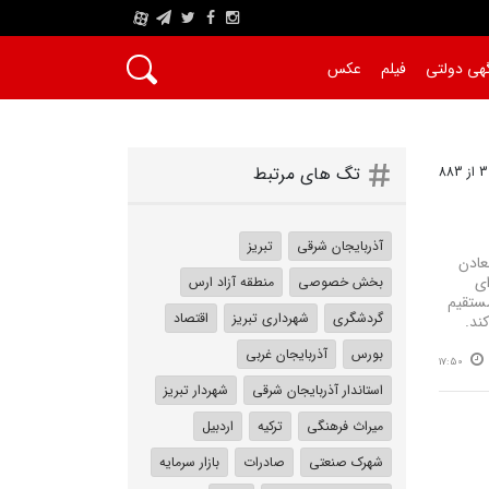
A
هی دولتی
فیلم
عکس
تگ های مرتبط
آذربایجان شرقی
تبریز
عادن
ای
بخش خصوصی
منطقه آزاد ارس
و غیرمستقیم
گردشگری
شهرداری تبریز
اقتصاد
بورس
آذربایجان غربی
17:50
استاندار آذربایجان شرقی
شهردار تبریز
میراث فرهنگی
ترکیه
اردبیل
شهرک صنعتی
صادرات
بازار سرمایه