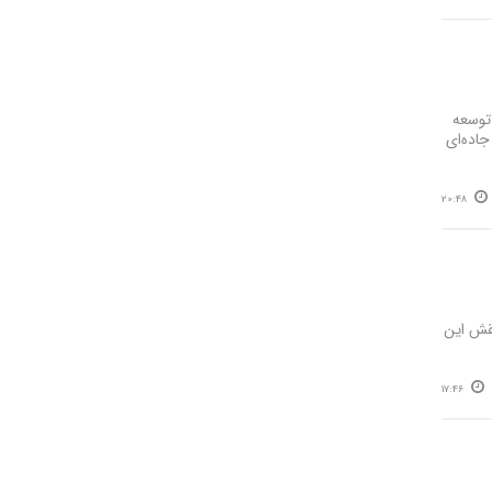
توسعه
اده‌ای
20:48
قش این
17:46