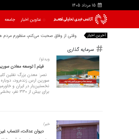
15
مرداد
1405
عناوین اخبار
جامعه
آخرین اخبار
وقتی از وفاق صحبت می‌کنم، منظورم مردم هستن
سرمایه گذاری
ویدئو/
فیلم | توسعه معادن سوری
نصر: معدن بزرگ نفلین کلیبر
سورین ارس زنده‌رود، دوباره 
برای بیش از ۳۳۰ نفر، بخشی از نیاز صنایع کاشی، سرامیک، رنگ، رزین، لاستیک و پلی‌اتیلن کشور را تأمین می‌کند.
خبر/
دیوان عدالت، انتصاب غیرقا