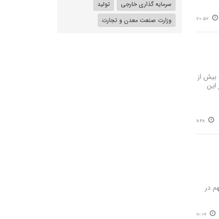
سرمایه گذاری خارجی
تولید
20:52
وزارت صنعت معدن و تجارت
که بیش از
 این
11:48
م در
10:07