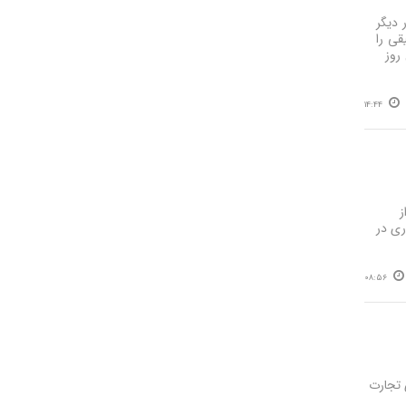
 دیگر
قی را
روز
14:44
ز
رد دلار سرمایه‌گذاری در
08:56
ی تجارت