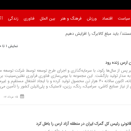
سیاست
اقتصاد
ورزش
فرهنگ و هنر
بین الملل
فناوری
زندگی
آگ
د/ باید مبلغ کالابرگ را افز
نمایش 1 تا 30 از 883
ن ارس زنده رود
 پس از سال‌ها رکود، با سرمایه‌گذاری و اجرای طرح توسعه توسط شرکت توسعه م
به مدار تولید بازگشت. این مجموعه با بومی‌سازی فناوری فرآوری نفلین‌سینیت بر
نخستین‌بار در ایران و خاورمیانه، اکنون سالانه ۴۰ هزار تن محصول تولید کرده و با ایجاد اشتغال مستقیم 
05 مرداد 07
نونی رئیس کل گمرک ایران در منطقه آزاد ارس را باطل کرد