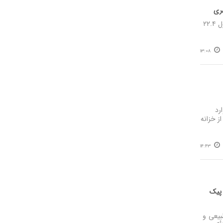
نصر: شهردار تبریز از اتمام حفاری دومین فاز خط دو مترو تبریز در شرایط جنگی خبر داد و گفت: خط ۲ به طول ۲۲.۴
13:08
وارد
ز خزانه
14:43
 پیک
بیعی و