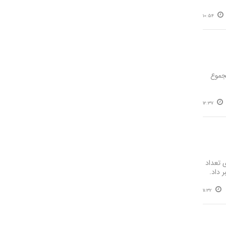
10:54
 ۱۷ واحد تولیدی با مجموع
12:37
و برنامه‌ریزی آذربایجان شرقی از افزایش ۳۰ درصدی تعداد
11:32