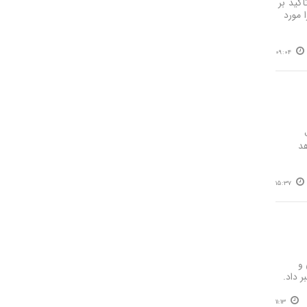
کید بر
 مورد
09:04
هد
15:37
 داخلی و
11:13