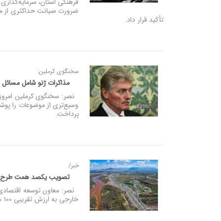
فرهنگی استان، سرمایه‌گذاری 
ضرورت صیانت حداکثری از میر
تأکید قرار داد.
سخنگوی کرملین:
مذاکرات ژنو شامل مسائل
نصر: سخنگوی کرملین امروز (د
وسیع‌تری از موضوعات را پوش
پرداخت.
خبر/
تصویب یکصد همت طرح سرم
خارجی به ارزش تقریبی ۱۰۰ هزار میلیارد تومان (۱۰۰ همت) طی سال جاری در کمیسیون اقتصادی این سازمان خبر داد.