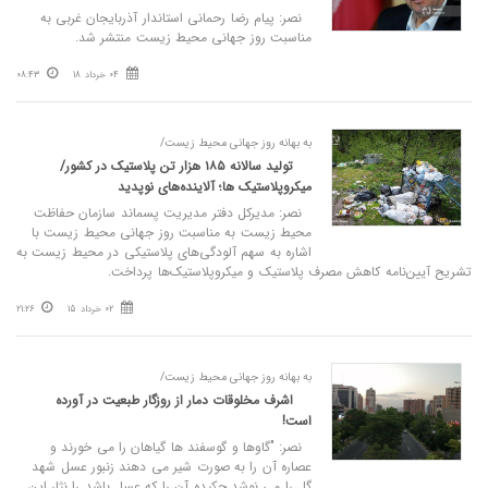
نصر: پیام رضا رحمانی استاندار آذربایجان غربی به
مناسبت روز جهانی محیط زیست منتشر شد.
04 خرداد 18
08:43
به بهانه روز جهانی محیط زیست/
تولید سالانه ۱۸۵ هزار تن پلاستیک در کشور/
میکروپلاستیک‌ ها؛ آلاینده‌های نوپدید
نصر: مدیرکل دفتر مدیریت پسماند سازمان حفاظت
محیط زیست به مناسبت روز جهانی محیط زیست با
اشاره به سهم آلودگی‌های پلاستیکی در محیط زیست به
تشریح آیین‌نامه کاهش مصرف پلاستیک و میکروپلاستیک‌ها پرداخت.
02 خرداد 15
21:26
به بهانه روز جهانی محیط زیست/
اشرف مخلوقات دمار از روزگار طبعیت در آورده
است!
نصر: "گاوها و گوسفند ها گیاهان را می خورند و
عصاره آن را به صورت شیر می دهند زنبور عسل شهد
گل را می نوشد چکیده آن را که عسل باشد را نثار این