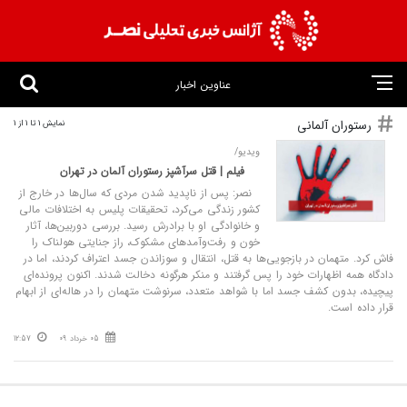
عناوین اخبار
رستوران آلمانی
نمایش 1 تا 1 از 1
ویدیو/
فیلم | قتل سرآشپز رستوران آلمان در تهران
نصر: پس از ناپدید شدن مردی که سال‌ها در خارج از
کشور زندگی می‌کرد، تحقیقات پلیس به اختلافات مالی
و خانوادگی او با برادرش رسید. بررسی دوربین‌ها، آثار
خون و رفت‌وآمدهای مشکوک، راز جنایتی هولناک را
فاش کرد. متهمان در بازجویی‌ها به قتل، انتقال و سوزاندن جسد اعتراف کردند، اما در
دادگاه همه اظهارات خود را پس گرفتند و منکر هرگونه دخالت شدند. اکنون پرونده‌ای
پیچیده، بدون کشف جسد اما با شواهد متعدد، سرنوشت متهمان را در هاله‌ای از ابهام
قرار داده است.
05 خرداد 09
12:57