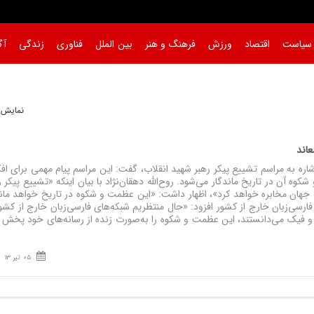
سیاست
اقتصاد
ورزش
فرهنگ و هنر
بین الملل
فناوری
زندگی
آگ
نمایش 1 تا 1 از 
معاند
ه به مراسم تشییع پیکر رهبر شهید انقلاب، گفت: این مراسم پیام مهمی برای افک
 آن در تاریخ ماندگار می‌شود. روح‌الله دهقان‌نژاد با بیان اینکه «تشییع پیکر ر
 جهان مخابره خواهد کرد»، اظهار داشت: «این عظمت و شکوه در تاریخ خواهد مان
 فیک می‌دانستند، این عظمت و شکوه را به‌صورت زنده از رسانه‌های خود پخش کن
05 تیر 13