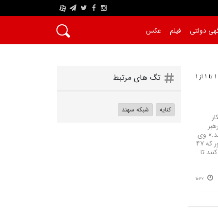
A
هی دولتی
فیلم
عکس
1
تگ های مرتبط
کنایه
شبکه سهند
ار
هبر
د.» وی
در ادامه با کنایه به شبکه‌های فارسی‌زبان خارج از کشور افزود: «حال منتظریم شبکه‌های فارسی‌زبان خارج از کشور که ۴۷
ند تا
11:22