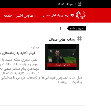
16
مرداد
1405
عناوین اخبار
جامعه
آخرین اخبار
|
رسانه های-معاند
ویدئو/
فیلم | کنایه به رسانه‌های 
نصر: مجری شبکه سهند با اشار
عمومی جهان خواهد داشت و شکوه
شهیدمان پیام بسیار مهمی به
سال است تصاویر راهپیمایی‌ها و تجمعات مردمی را ساختگی و
واقعیت را ببینند.»