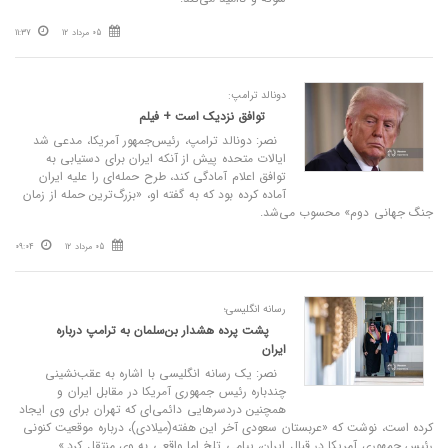
05 مرداد 12
11:37
دونالد ترامپ:
توافق نزدیک است + فیلم
نصر: دونالد ترامپ، رئیس‌جمهور آمریکا، مدعی شد
ایالات متحده پیش از آنکه ایران برای دستیابی به
توافق اعلام آمادگی کند، طرح حمله‌ای را علیه ایران
آماده کرده بود که به گفته او، «بزرگ‌ترین حمله از زمان
جنگ جهانی دوم» محسوب می‌شد.
05 مرداد 12
09:04
رسانه انگلیسی؛
پشت پرده هشدار بن‌سلمان به ترامپ درباره
ایران
نصر: یک رسانه انگلیسی با اشاره به عقب‌نشینی
چندباره رئیس جمهوری آمریکا در مقابل ایران و
همچنین دردسرهایی دائمی‌ای که تهران برای وی ایجاد
کرده است، نوشت که «عربستان سعودی آخر این هفته(میلادی)، درباره موقعیت کنونی
رئیس جمهوری آمریکا در قبال ایران، پیامی تلخ اما واقعی به وی منتقل کرد.»