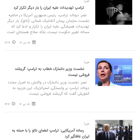
خبر/
ترامپ تهدیدات علیه ایران را بار دیگر تکرار کرد
نصر: دونالد ترامپ، رئیس جمهوری آمریکا در حاشیه
نشست سازمان پیمان آتلانتیک شمالی (ناتو)، بار دیگر
تهدیدات همیشگی علیه ایران را تکرار و ادعا کرد که
مساله تغییر حکومت نیست، بلکه سلاح هسته‌ای است.
05 تیر 17
17:26
خبر/
نخست وزیر دانمارک خطاب به ترامپ: گرینلند
فروشی نیست
نصر: نخست وزیر دانمارک در واکنش به اصرار مجدد
دونالد ترامپ بر وابستگی استراتژیک این جزیره به
کشورش گفت که گرینلند فروشی نیست.
05 تیر 17
13:17
خبر/
رسانه آمریکایی: ترامپ اعضای ناتو را با حمله به
ایران غافلگیر کرد