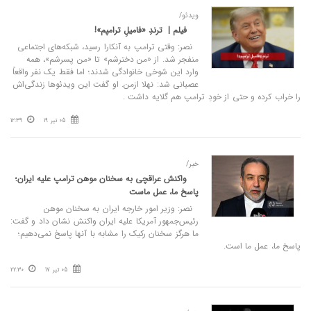
ویدئو/
فیلم | ترندِ «فامیلِ ترامپم»!
نصر: وقتی ترامپ به آنکارا رسید، شبکه‌های اجتماعی
منفجر شد. از «من دخترشم» تا «من پسرشم»، همه
وارد این شوخی خانوادگی شدند؛ اما فقط یک نفر واقعاً
عصبانی شد: نهلا ازمن. او گفت این ویدئوها زندگی‌اش
را خراب کرده و حتی از خودِ ترامپ هم گلایه داشت .
05 تیر 19
12:39
خبر/
واکنش عراقچی به سخنان موهن ترامپ علیه ایران؛
پاسخ ما، عمل ماست
نصر: وزیر امور خارجه ایران به سخنان موهن
رئیس‌جمهور آمریکا علیه ایران واکنش نشان داد و گفت:
ما هرگز سخنان رکیک را مشابه با آنها پاسخ نمی‌دهیم؛
پاسخ ما، عمل ما است.
05 تیر 17
22:30