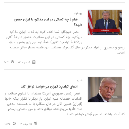
ویدئو/
فیلم | چه کسانی در این مذاکره با ایران حضور
دارند؟
نصر: خبرنگار: شما اعلام کرده‌اید که با ایران مذاکره
می‌کنید. چه کسانی در این مذاکرات حضور دارند؟ آقای
ویتکاف؟ ترامپ: تقریباً همهٔ تیم. جی‌دی ونس، مارکو
روبیو و بسیاری از افراد دیگر در حال گفت‌وگو هستند. این قضیه بسیار حائز اهمیت
است.
05 مرداد 03
10:22
خبر/
ادعای ترامپ: تهران می‌خواهد توافق کند
نصر: رئیس جمهوری آمریکا همزمان با تداوم حملات و
اقدامات خصمانه علیه ایران، بار دیگر با تکرار اینکه «‌آنها
(ایران) همین الان در حال مذاکره با ما هستند» مدعی
شد: «آنها می‌خواهند توافق کنند و من مطمئن نیستم
که آماده باشند، اما من گوش خواهم داد.»
05 مرداد 03
08:35