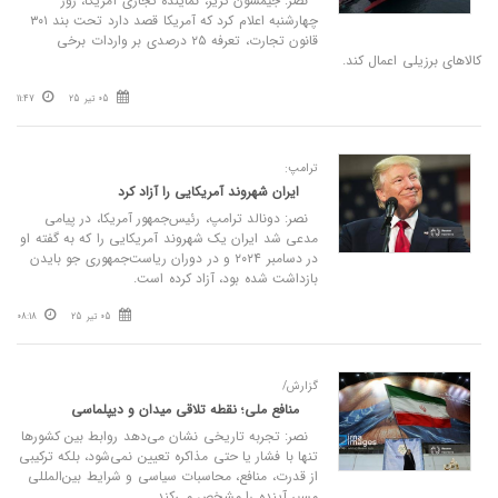
نصر: جیمسون گریر، نماینده تجاری آمریکا، روز
چهارشنبه اعلام کرد که آمریکا قصد دارد تحت بند ۳۰۱
قانون تجارت، تعرفه ۲۵ درصدی بر واردات برخی
کالاهای برزیلی اعمال کند.
05 تیر 25
11:47
ترامپ:
ایران شهروند آمریکایی را آزاد کرد
نصر: دونالد ترامپ، رئیس‌جمهور آمریکا، در پیامی
مدعی شد ایران یک شهروند آمریکایی را که به گفته او
در دسامبر ۲۰۲۴ و در دوران ریاست‌جمهوری جو بایدن
بازداشت شده بود، آزاد کرده است.
05 تیر 25
08:18
گزارش/
منافع ملی؛ نقطه تلاقی میدان و دیپلماسی
نصر: تجربه تاریخی نشان می‌دهد روابط بین کشورها
تنها با فشار یا حتی مذاکره تعیین نمی‌شود، بلکه ترکیبی
از قدرت، منافع، محاسبات سیاسی و شرایط بین‌المللی
مسیر آینده را مشخص می‌کند.