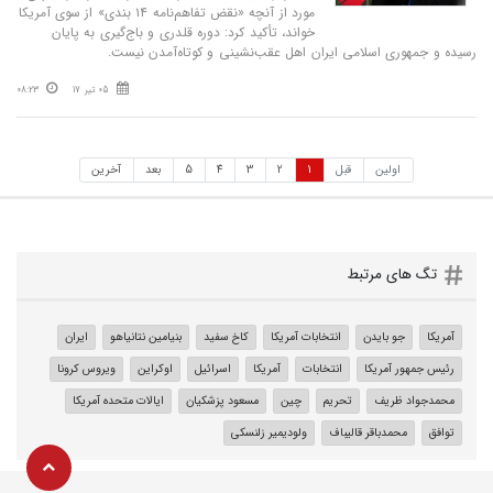
مورد از آنچه «نقض تفاهم‌نامه ۱۴ بندی» از سوی آمریکا
خواند، تأکید کرد: دوره قلدری و باج‌گیری به پایان
رسیده و جمهوری اسلامی ایران اهل عقب‌نشینی و کوتاه‌آمدن نیست.
05 تیر 17
08:23
اولین
قبل
1
2
3
4
5
بعد
آخرین
تگ های مرتبط
آمریکا
جو بایدن
انتخابات آمریکا
کاخ سفید
بنیامین نتانیاهو
ایران
رئیس جمهور آمریکا
انتخابات
آمریکا
اسرائیل
اوکراین
ویروس کرونا
محمدجواد ظریف
تحریم
چین
مسعود پزشکیان
ایالات متحده آمریکا
توافق
محمدباقر قالیباف
ولودیمیر زلنسکی