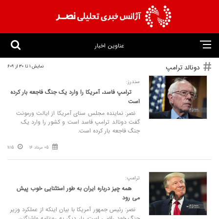
عناوین اخبار
دونالد ترامپ
نمایش 1 تا 30 از 609
سندرز:
ترامپ فاسد، آمریکا را وارد یک جنگ فاجعه بار کرده
است
نصر: نماینده مجلس سنای آمریکا از ایالت ورمونت
گفت دونالد ترامپ فاسد است و کشور را وارد یک
جنگ فاجعه بار کرده است.
05 مرداد 16
11:15
ترامپ:
همه چیز درباره ایران به طور استثنایی خوب پیش
می‌ رود
نصر: رئیس‌ جمهور آمریکا با بیان اینکه از عملکرد وزیر
جنگ خود راضی است، بار دیگر به روزنامه واشنگتن