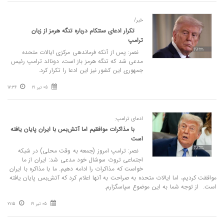
خبر/
تکرار ادعای سنتکام درباره تنگه هرمز از زبان
ترامپ
نصر: پس از آنکه فرماندهی مرکزی ایالات متحده
مدعی شد که تنگه هرمز باز است، دونالد ترامپ رئیس
جمهوری این کشور نیز این ادعا را تکرار کرد.
05 تیر 21
17:36
ادعای ترامپ:
با مذاکرات موافقیم اما آتش‌بس با ایران پایان یافته
است
نصر: ترامپ امروز (جمعه به وقت محلی) در شبکه
اجتماعی تروث سوشال خود مدعی شد: ایران از ما
خواست که مذاکرات را ادامه دهیم. ما با مذاکره با ایران
موافقت کردیم، اما ایالات متحده به صراحت به آنها اعلام کرد که آتش‌بس پایان یافته
است. از توجه شما به این موضوع سپاسگزارم.
05 تیر 19
21:15