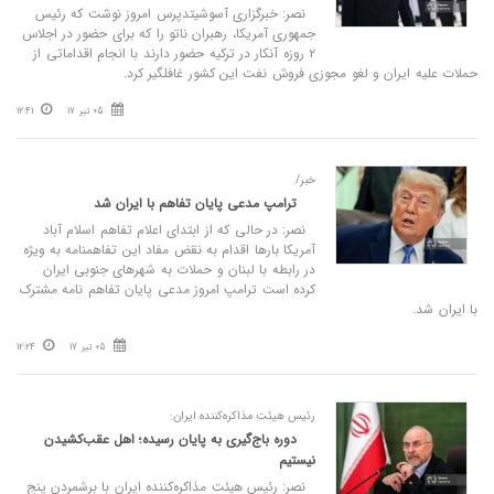
نصر: خبرگزاری آسوشیتدپرس امروز نوشت که رئیس
جمهوری آمریکا، رهبران ناتو را که برای حضور در اجلاس
۲ روزه آنکار در ترکیه حضور دارند با انجام اقداماتی از
حملات علیه ایران و لغو مجوزی فروش نفت این کشور غافلگیر کرد.
05 تیر 17
12:41
خبر/
ترامپ مدعی پایان تفاهم با ایران شد
نصر: در حالی که از ابتدای اعلام تفاهم اسلام آباد
آمریکا بارها اقدام به نقض مفاد این تفاهمنامه به ویژه
در رابطه با لبنان و حملات به شهرهای جنوبی ایران
کرده است ترامپ امروز مدعی پایان تفاهم نامه مشترک
با ایران شد.
05 تیر 17
12:24
رئیس هیئت مذاکره‌کننده ایران:
دوره باج‌گیری به پایان رسیده؛ اهل عقب‌کشیدن
نیستیم
نصر: رئیس هیئت مذاکره‌کننده ایران با برشمردن پنج