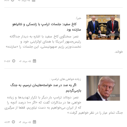
05 مرداد 07
10:36
خبر/
کاخ سفید: جلسات ترامپ با زلنسکی و نتانیاهو
سازنده بود
نصر: سخنگوی کاخ سفید با اشاره به دیدار جداگانه
رئیس‌جمهور آمریکا با همتای اوکراینی خود و
نخست‌وزیر رژیم صهیونیستی، این جلسات را «سازنده»
خواند.
05 مرداد 06
20:57
زیاده خواهی های ترامپ :
اگر به صد در صد خواسته‌هایمان نرسیم، به جنگ
بازمی‌گردیم
نصر: دونالد ترامپ بار دیگر با تکرار تهدیدها و زیاده
خواهی ها در مذاکرات گفت که «اگر ۱۰۰ درصد آنچه را
که از ایران می‌خواهیم به دست نیاوریم، قطعا از سرگیری
جنگ تمام عیار را در نظر خواهیم گرفت.»
05 مرداد 04
08:24