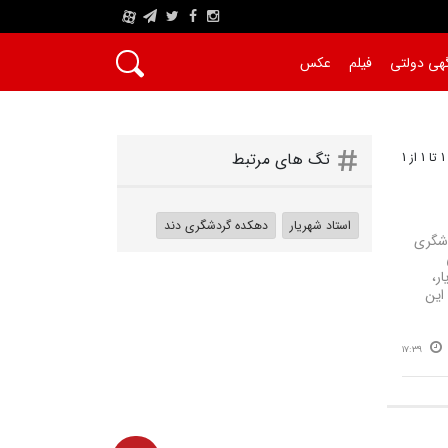
A
هی دولتی
فیلم
عکس
1
تگ های مرتبط
استاد شهریار
دهکده گردشگری دند
دشگری
ر،
این
17:39