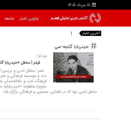
18
مرداد
1405
عناوین اخبار
جامعه
آخرین اخبار
|
حیدربابا گئجه-سی
ویدئو/
فیلم | محفل «حیدربابا گ
نصر: محفل ادبی و بررسی آثا
دند و موسسه فرهنگی و هنری 
فرهنگ، ادب و علاقه‌مندان به
به‌ویژه منظومه «حیدربابایه
محفل ادبی بود که در فضایی صمیمی و فرهنگی برگزار شد.