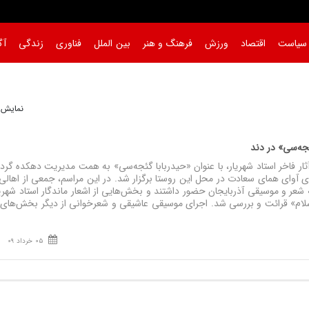
سیاست
اقتصاد
ورزش
فرهنگ و هنر
بین الملل
فناوری
زندگی
آگ
نمایش 1 تا 1 از 
ئجه‌سی» در دند
ر فاخر استاد شهریار، با عنوان «حیدربابا گئجه‌سی» به همت مدیریت دهکده گر
آوای همای سعادت در محل این روستا برگزار شد. در این مراسم، جمعی از اهالی
 شعر و موسیقی آذربایجان حضور داشتند و بخش‌هایی از اشعار ماندگار استاد شهریا
 سلام» قرائت و بررسی شد. اجرای موسیقی عاشیقی و شعرخوانی از دیگر بخش‌های 
05 خرداد 09