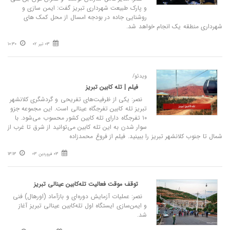
و پارک‌ طبیعت شهرداری تبریز گفت: ایمن سازی و
روشنایی جاده در بودجه امسال از محل کمک های
شهرداری منطقه یک انجام خواهد شد.
03 تیر 02
10:30
ویدئو/
فیلم | تله کابین تبریز
نصر: یکی از ظرفیت‌های تفریحی و گردشگری کلانشهر
تبریز تله کابین تفرجگاه عینالی است. این مجموعه جزو
۱۰ تفرجگاه دارای تله کابین کشور محسوب می‌شود. با
سوار شدن به این تله کابین می‌توانید از شرق تا غرب از
شمال تا جنوب کلانشهر تبریز را ببینید. فیلم از فروغ محمدزاده
03 فروردین 03
13:13
توقف موقت فعالیت تله‌کابین عینالی تبریز
نصر: عملیات آزمایش دوره‌ای و بازآماد (اورهال) فنی
و ایمن‌سازی ایستگاه اول تله‌کابین عینالی تبریز آغاز
شد.