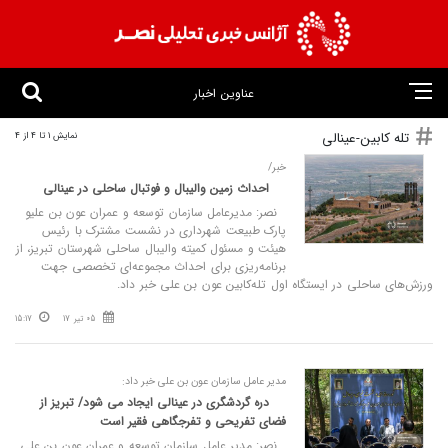
عناوین اخبار
تله کابین-عینالی
نمایش 1 تا 4 از 4
خبر/
احداث زمین والیبال و فوتبال ساحلی در عینالی
نصر: مدیرعامل سازمان توسعه و عمران عون بن علیو
پارک طبیعت شهرداری در نشست مشترک با رئیس
هیئت و مسئول کمیته والیبال ساحلی شهرستان تبریز، از
برنامه‌ریزی برای احداث مجموعه‌ای تخصصی جهت
ورزش‌های ساحلی در ایستگاه اول تله‌کابین عون بن علی خبر داد.
05 تیر 17
15:17
مدیر عامل سازمان عون بن علی خبر داد:
دره گردشگری در عینالی ایجاد می شود/ تبریز از
فضای تفریحی و تفرجگاهی فقیر است
نصر: مدیر عامل سازمان توسعه و عمران عون بن علی