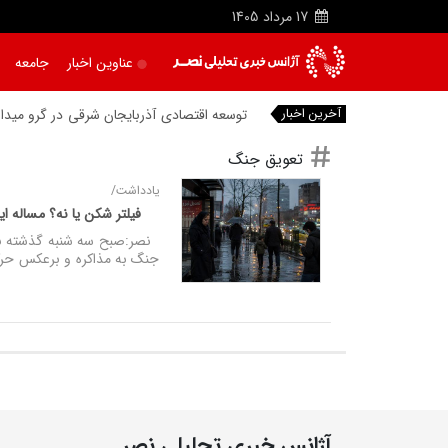
17
مرداد
1405
عناوین اخبار
جامعه
آخرین اخبار
توسعه اقتصادی آذربایجان شرقی در گرو میدان‌
تعویق جنگ
یادداشت/
فیلتر شکن یا نه؟ مساله 
نصر:صبح سه شنبه گذشته با خ
جنگ به مذاکره و برعکس حر
آژانس خبری تحلیلی نصر