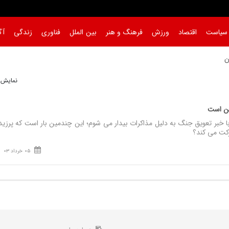
سیاست
اقتصاد
ورزش
فرهنگ و هنر
بین الملل
فناوری
زندگی
آگ
 دا
نمایش 1 تا 1 از 
این است
بر تعویق جنگ به دلیل مذاکرات بیدار می شوم؛ این چندمین بار است که پرزید
کت می کند؟
05 خرداد 03