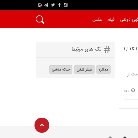
A
هی دولتی
فیلم
عکس
1
تگ های مرتبط
مذاکره
فیلتر شکن
حنانه منشی
نت از
11:20