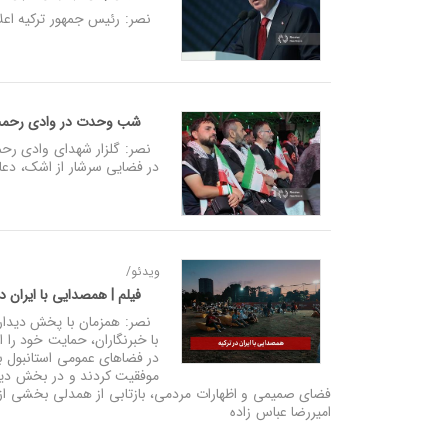
نصر: رئیس جمهور ترکیه اعلا
شب وحدت در وادی رحمت تب
در فضایی سرشار از اشک، دعا 
ویدئو/
فیلم | همصدایی با ایران د
نصر: همزمان با پخش دیدار تی
با خبرنگاران، حمایت خود را ا
در فضاهای عمومی استانبول با
موفقیت کردند و در بخش دیگری
فضای صمیمی و اظهارات مردمی، بازتابی از همدلی بخشی از افک
امیررضا عباس زاده