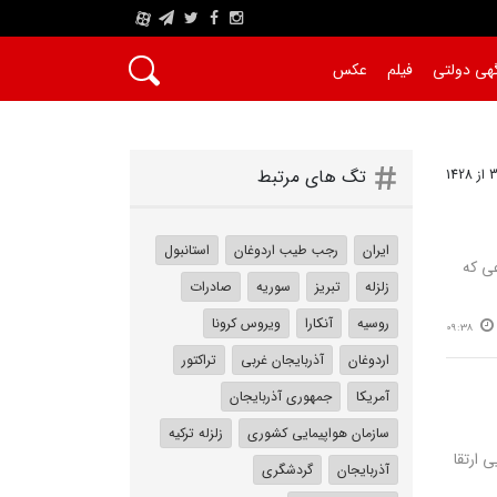
A
هی دولتی
فیلم
عکس
تگ های مرتبط
ایران
رجب طیب اردوغان
استانبول
عی که
زلزله
تبریز
سوریه
صادرات
روسیه
آنکارا
ویروس کرونا
09:38
اردوغان
آذربایجان غربی
تراکتور
آمریکا
جمهوری آذربایجان
سازمان هواپیمایی کشوری
زلزله ترکیه
 ارتقا
آذربایجان
گردشگری