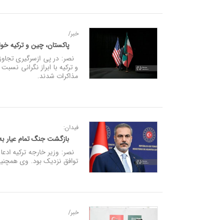
خبر/
پاکستان، چین و ترکیه خواس
نصر: در پی ازسرگیری تجاوز 
و ترکیه با ابراز نگرانی نسب
مذاکرات شدند.
فیدان:
بازگشت جنگ تمام عیار ب
نصر: وزیر خارجه ترکیه ادعا 
توافق نزدیک بود. وی همچنین
خبر/