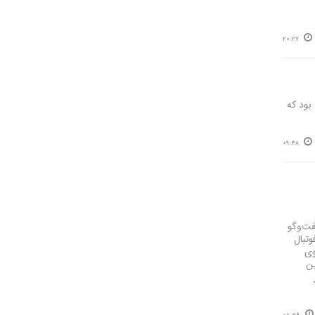
20:27
 ترکیه بود که
09:48
فت‌وگو
وتبال
وی
ین