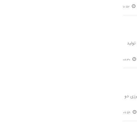
10:52
ر آوریل ۲۰۲۶، ترکیه با ثبت تولید
08:30
رزی دو
07:59