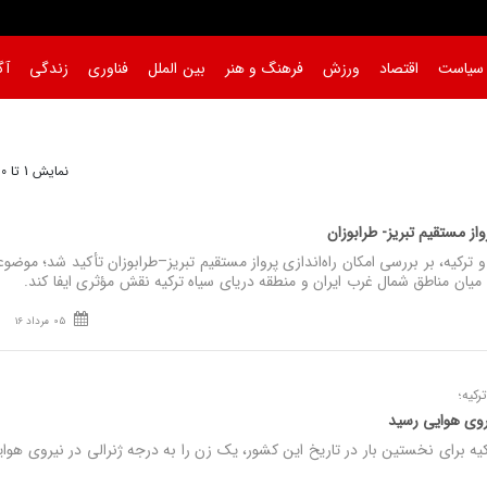
سیاست
اقتصاد
ورزش
فرهنگ و هنر
بین الملل
فناوری
زندگی
آگ
نمایش 1 تا 30 از 1428
واز مستقیم تبریز- طرابوزان
 ترکیه، بر بررسی امکان راه‌اندازی پرواز مستقیم تبریز–طرابوزان تأکید شد؛ موضو
میان مناطق شمال غرب ایران و منطقه دریای سیاه ترکیه نقش مؤثری ایفا کند.
05 مرداد 16
رکیه؛
روی هوایی رسید
 برای نخستین بار در تاریخ این کشور، یک زن را به درجه ژنرالی در نیروی هوایی