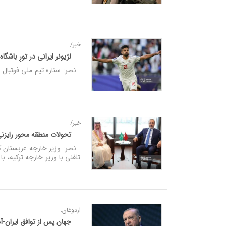
خبر/
لژیونر ایرانی در تورِ باشگ
نصر: ستاره تیم ملی فوتبال ای
خبر/
تحولات منطقه محور رایزنی
نصر: وزیر خارجه عربستان که
تلفنی با وزیر خارجه ترکیه،
اردوغان:
جهان پس از توافق ایران-