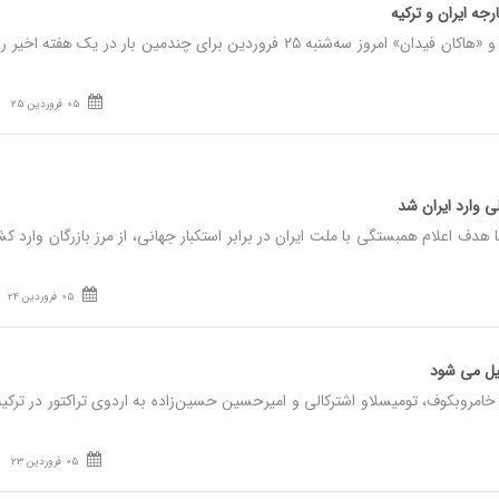
جه ایران و ترکیه
نصر: «سیدعباس عراقچی» و «هاکان فیدان» امروز سه‌شنبه ۲۵ فروردین برای چندمین بار در یک هفته اخ
05 فروردین 25
لی وارد ایران شد
هدف اعلام همبستگی با ملت ایران در برابر استکبار جهانی، از مرز بازرگان وارد ک
05 فروردین 24
میل می‌ شود
خامروبکوف، تومیسلاو اشترکالی و امیرحسین حسین‌زاده به اردوی تراکتور در ترکیه
05 فروردین 23