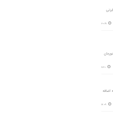
یر رایزنی
20:41
شورمان
11:20
 اضافه
12:09