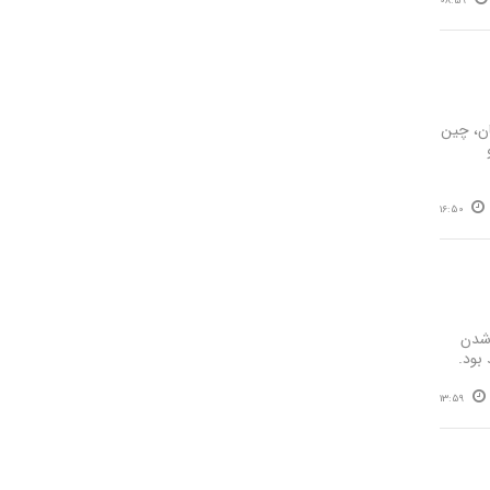
08:59
ان، چین
16:50
 شدن
بود.
13:59