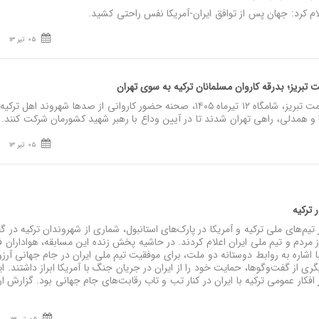
م کرد: جهان پس از توافق ایران-آمریکا نفس راحتی کشید.
05 تیر 13
ریز؛ بدرقه کاروان مسلمانان ترکیه به سوی تهران
نصر: گلزار شهدای وادی رحمت تبریز، شامگاه ۱۲ تیرماه ۱۴۰۵، صحنه حضور کاروانی از صدها شهروند اهل
و همدلی، راهی تهران شدند تا در آیین وداع با رهبر شهید کشورمان شرکت کنند.
05 تیر 13
ر ترکیه
م‌های ملی ترکیه و آمریکا در پارک‌های استانبول، شماری از شهروندان ترکیه در گ
ز مردم و تیم ملی ایران اعلام کردند. در حاشیه پخش زنده این مسابقه، هواداران ف
 اشاره به روابط دوستانه دو ملت، برای موفقیت تیم ملی ایران در جام جهانی آرز
 از گفت‌وگوها، حمایت خود را از ایران در جریان جنگ با آمریکا ابراز داشتند. ا
ار عمومی ترکیه با ایران در کنار تب و تاب رقابت‌های جام جهانی بود. گزارش ار