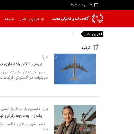
17
مرداد
1405
عناوین اخبار
جامعه
آخرین اخبار
کشف سه کیلوگرم هروئی
|
ترکیه
خبر/
بررسی امکان راه‌ اندازی پر
نصر: در دیدار مقامات ایران و
می‌تواند در گسترش ارتباطات 
برای نخستین بار در تاریخ ارتش ت
یک زن به درجه ژنرالی نی
نصر: شورای عالی نظامی ترکیه
داد.