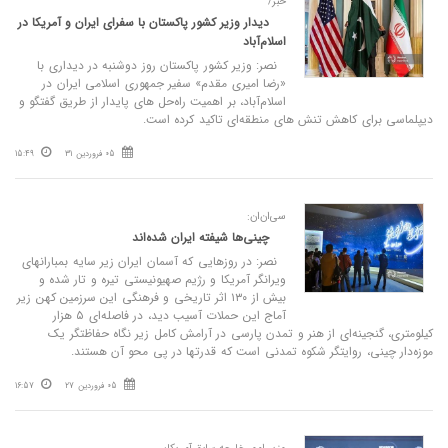
خبر/
دیدار وزیر کشور پاکستان با سفرای ایران و آمریکا در
اسلام‌آباد
نصر: وزیر کشور پاکستان روز دوشنبه در دیداری با
«رضا امیری مقدم» سفیر جمهوری اسلامی ایران در
اسلام‌آباد، بر اهمیت راه‌حل‌ های پایدار از طریق گفتگو و
دیپلماسی برای کاهش تنش‌ های منطقه‌ای تاکید کرده است.
05 فروردین 31
15:49
سی‌ان‌ان:
چینی‌ها شیفته ایران شده‌اند
نصر: در روزهایی که آسمان ایران زیر سایه بمبارانهای
ویرانگر آمریکا و رژیم صهیونیستی تیره و تار شده و
بیش از ۱۳۰ اثر تاریخی و فرهنگی این سرزمین کهن زیر
آماج این حملات آسیب دید، در فاصله‌ای ۵ هزار
کیلومتری، گنجینه‌ای از هنر و تمدن پارسی در آرامش کامل زیر نگاه حفاظتگر یک
موزه‌دار چینی، روایتگر شکوه تمدنی است که قدرتها در پی محو آن هستند.
05 فروردین 27
16:57