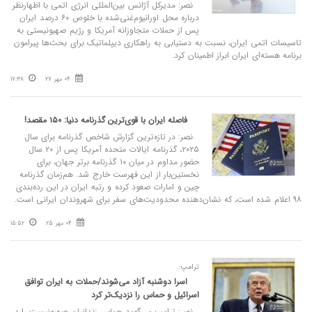
نصر: مدیرکل آژانس بین‌المللی انرژی اتمی با اظهارنظر
درباره محل اورانیوم‌غنی‌شده با خلوص ۶۰ درصد ایران
پس از حملات متجاوزانه آمریکا و رژیم صهیونیستی به
تاسیسات اتمی ایران، نسبت به دستیابی به راهکاری دیپلماتیک برای بحث‌ها پیرامون
برنامه هسته‌ای ایران ابراز اطمینان کرد.
04 مهر 27
17:38
فاصله ایران با قوی‌ترین گذرنامه دنیا: ۱۵۰ مقصد!
نصر: در تازه‌ترین گزارش شاخص گذرنامه برای سال
۲۰۲۵، گذرنامه ایالات متحده آمریکا پس از ۲۰ سال
حضور مداوم در میان ۱۰ گذرنامه برتر جهان، برای
نخستین‌بار از این فهرست خارج شد. هم‌زمان گذرنامه
چین و امارات صعود کرده و رتبه ایران در این رده‌بندی
۹۸ اعلام شده است، که نشان‌دهنده محدودیت‌های سفر برای شهروندان ایرانی است.
04 مهر 25
15:52
ترامپ:
اسرا دوشنبه آزاد می‌شوند/حملات به ایران توافق
اسرائیل و حماس را نزدیک‌تر کرد
نصر: ترامپ می‌گوید حماس زندانیان صهیونیست را در