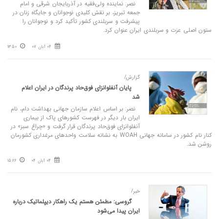
نصر: نماینده ولی‌فقیه در آذربایجان شرقی و امام
جمعه تبریز، بر نقش کلیدی نوجوانان و جایگاه زنان در
پیشرفت و سربلندی کشور تأکید کرد و نوجوانان را
ستون اصلی عزت و سربلندی ایران عنوان کرد.
04 آبان 07
13:50
گزارش/
پایان آنفلوانزای فوق‌حاد پرندگان در ایران اعلام
شد
نصر: بر اساس اعلام سازمان جهانی بهداشت دام، نام
ایران بار دیگر در فهرست کشورهای پاک از بیماری
آنفلوانزای فوق‌حاد پرندگان قرار گرفت و «چراغ سبز» در
کنار نام کشور در سامانه جهانی WOAH به نشانه سلامت واحدهای مرغداری کشورمان
روشن شد.
04 آبان 04
15:26
خبر/
گروسی: مطمئن هستم یک راهکار دیپلماتیک درباره
ایران پیدا می‌شود