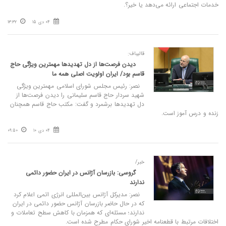
خدمات اجتماعی ارائه می‌دهد یا خیر؟.
04 دی 15
13:32
قالیباف:
دیدن فرصت‌ها از دل تهدیدها مهمترین ویژگی حاج
قاسم بود/ ایران اولویت اصلی همه ما
نصر: رئیس مجلس شورای اسلامی مهمترین ویژگی
شهید سردار حاج قاسم سلیمانی را دیدن فرصت‌ها از
دل تهدیدها برشمرد و گفت: مکتب حاج قاسم همچنان
زنده و درس آموز است.
04 دی 10
09:50
خبر/
گروسی: بازرسان آژانس در ایران حضور دائمی
ندارند
نصر: مدیرکل آژانس بین‌المللی انرژی اتمی اعلام کرد
که در حال حاضر بازرسان آژانس حضور دائمی در ایران
ندارند؛ مسئله‌ای که همزمان با کاهش سطح تعاملات و
اختلافات مرتبط با قطعنامه اخیر شورای حکام مطرح شده است.