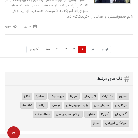
۱۳ اکتبر آزاد می‌کند. او همچنین مدعی شد که حملات
متجاوزانه آمریکا به تأسیسات هسته‌ای ایران، توافق
رژیم صهیونیستی و حماس را «نزدیک‌تر» کرد.
04 مهر 17
07:37
اولین
قبل
1
2
3
4
بعد
آخرین
تگ های مرتبط
تحریم‌
مذاکرات
آذربایجان
آمریکا
دیپلماتیک
مذاکره
دفاع
غیرقانونی
سازمان ملل
رژیم صهیونیستی
ترامپ
توافق
قطعنامه‌
آذربایجان
آمریکا
تعطیل
اجلاس سازمان ملل
مسافر و کالا
تروئیکای اروپایی
صلح