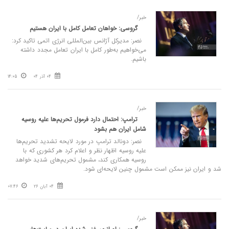
خبر/
گروسی: خواهان تعامل کامل با ایران هستیم
نصر: مدیرکل آژانس بین‌المللی انرژی اتمی تاکید کرد:
می‌خواهیم به‌طور کامل با ایران تعامل مجدد داشته
باشیم.
04 آذر 04
14:05
خبر/
ترامپ: احتمال دارد فرمول تحریم‌ها علیه روسیه
شامل ایران هم بشود
نصر: دونالد ترامپ در مورد لایحه تشدید تحریم‌ها
علیه روسیه اظهار نظر و اعلام کرد هر کشوری که با
روسیه همکاری کند، مشمول تحریم‌های شدید خواهد
شد و ایران نیز ممکن است مشمول چنین لایحه‌ای‌ شود.
04 آبان 26
07:46
خبر/