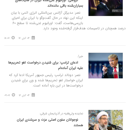
گروسی: اورانیوم غنی‌شده ایران در سایت‌های
بمباران‌شده باقی مانده‌اند
نصر: مدیرکل آژانس بین‌المللی انرژی اتمی با بیان
اینکه این نهاد در حال گفت‌وگو با ایران برای احیای
بازرسی‌هاست، گفت: اورانیوم غنی‌شده تا سطح ۶۰
درصد همچنان در تاسیسات هدف‌قرار گرفته‌شده وجود دارد.
04 آبان 17
18:07
خبر/
ادعای ترامپ: برای شنیدن درخواست لغو تحریم‌ها
علیه ایران آماده‌ام
نصر: دونالد ترامپ رئیس جمهور آمریکا ادعا کرد که
ایران خواستار لغو تحریم‌ها شده و وی برای شنیدن
درخواست‌ها در این باره آماده است.
04 آبان 16
09:07
نماینده ولی‌فقیه در آذربایجان شرقی:
نوجوانان ستون اصلی عزت و سربلندی ایران
هستند