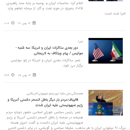
اعلام کرد: مناسبات ایران و روسیه بر پایه سند راهبردی
۲۰۲۵، به‌ویژه در حوزه نفت و گاز، از مرحله تفاهم وارد
اجرا شده است.
04 بهمن 30
10:08
خبر/
دور بعدی مذاکرات ایران و امریکا: سه شنبه -
سوئیس / پیام ویتکاف به لاریجانی
نصر: مذاکرات بعدی ایران و امریکا در ژنو سوئیس
برگزار می شود.
04 بهمن 25
16:28
همبستگی ملی علیه تروریسم صهیونی-آمریکایی
قالیباف:مردم بار دیگر باطل السحر دشمنی آمریکا و
رژیم صهیونیستی علیه ایران شدند
نصر: رئیس مجلس شورای اسلامی حضور دوباره مردم
همیشه در صحنه را باطل السحر دشمنی آمریکا و رژیم
صهیونیستی علیه ایران دانست و گفت: امروز هسته
بزرگ ۹۰ میلیونی ایران با هر مذهب، سلیقه سیاسی و گویشی، در برابر دشمن اجنبی