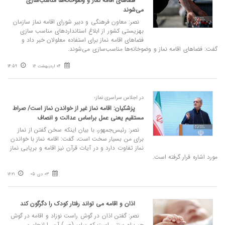
فضاهای اقامه نماز و وضوخانه‌ها مناسب‌سازی
می‌شوند
نصر: معاون فرهنگی و دبیر شورای اقامه نماز سازمان
بهزیستی کشور از ابلاغ استانداردهای مناسب سازی
فضاهای اقامه نماز برای استفاده معلولان خبر داد و
گفت: فضاهای اقامه نماز و وضوخانه‌ها مناسب‌سازی می‌شوند.
04 اردیبهشت 16
14:59
در اجلاس سراسری نماز؛
پزشکیان: اقامه نماز غیر از خواندن نماز است/ صراط
مستقیم یعنی عمل براساس عدالت و انصاف
نصر: رئیس‌جمهور، با بیان اینکه سخن گفتن از نماز
برای من بسیار سخت است، گفت: اقامه نماز با خواندن
نماز تفاوت دارد و در آیات قرآن نیز اقامه و برپایی نماز
مورد اشاره قرار گرفته است.
03 دی 05
16:21
اذان و اقامه‌ می‌ تواند رفتار کودک را دگرگون کند
نصر: گفتن اذان در گوش راست نوزاد و اقامه در گوش
چپ او سنتی است که پیامبر(ص) آن را انجام می