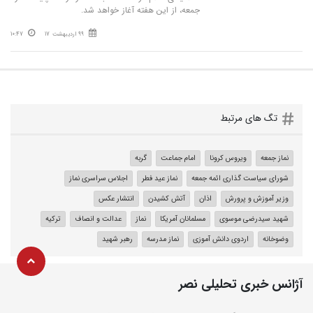
جمعه، از این هفته آغاز خواهد شد.
99 اردیبهشت 17
10:47
تگ های مرتبط
نماز جمعه
ویروس کرونا
امام جماعت
گربه
شورای سیاست گذاری ائمه جمعه
نماز عید فطر
اجلاس سراسری نماز
وزیر آموزش و پرورش
اذان
آتش کشیدن
انتشار عکس
شهید سیدرضی موسوی
مسلمانان آمریکا
نماز
عدالت و انصاف
ترکیه
وضوخانه‌
اردوی دانش آموزی
نماز مدرسه
رهبر شهید
آژانس خبری تحلیلی نصر