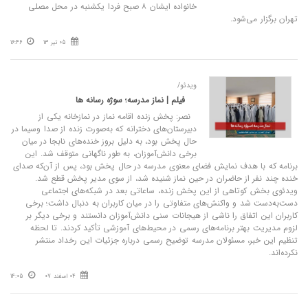
خانواده ایشان ۸ صبح فردا یکشنبه در محل مصلی
تهران برگزار می‌شود.
05 تیر 13
16:46
ویدئو/
فیلم | نماز مدرسه؛ سوژه رسانه ها
نصر: پخش زنده اقامه نماز در نمازخانه یکی از
دبیرستان‌های دخترانه که به‌صورت زنده از صدا و‌سیما در
حال پخش بود، به دلیل بروز خنده‌های نابجا در میان
برخی دانش‌آموزان، به طور ناگهانی متوقف شد. این
برنامه که با هدف نمایش فضای معنوی مدرسه در حال پخش بود، پس از آن‌که صدای
خنده چند نفر از حاضران در حین نماز شنیده شد، از سوی مدیر پخش قطع شد.
ویدئوی بخش کوتاهی از این پخش زنده، ساعاتی بعد در شبکه‌های اجتماعی
دست‌به‌دست شد و واکنش‌های متفاوتی را در میان کاربران به دنبال داشت؛ برخی
کاربران این اتفاق را ناشی از هیجانات سنی دانش‌آموزان دانستند و برخی دیگر بر
لزوم مدیریت بهتر برنامه‌های رسمی در محیط‌های آموزشی تأکید کردند. تا لحظه
تنظیم این خبر، مسئولان مدرسه توضیح رسمی درباره جزئیات این رخداد منتشر
نکرده‌اند.
04 اسفند 07
14:05