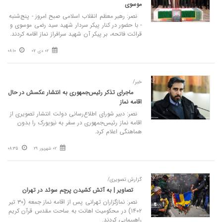
موسوی
نصر: رهبر معظم انقلاب اسلامی صبح امروز - پنج‌شنبه
- با حضور در کنار پیکر سردار شهید سید رضی موسوی و
قرائت فاتحه، بر پیکر آن شهید سرافراز نماز اقامه کردند.
02 دی 07
08:10
خبر/
ماجرای تذکر رئیس‌جمهوری به انتشار عکسش در حال
اقامه نماز
نصر: دبیر شورای اطلاع‌رسانی دولت انتشار تصویری از
اقامه نماز رئیس‌جمهوری در سفر به نیویورک را بدون
هماهنگی اعلام کرد.
02 شهریور 29
08:35
گزارش تصویری/
تصاویر | به آتش کشیدن پرچم سوئد در تهران
نصر: نمازگزاران تهرانی پس از اقامه نماز جمعه (۳۰ تیر
۱۴۰۲) در محکومیت اهانت به ساحت مقدس قرآن کریم
راهپیمایی کردند.