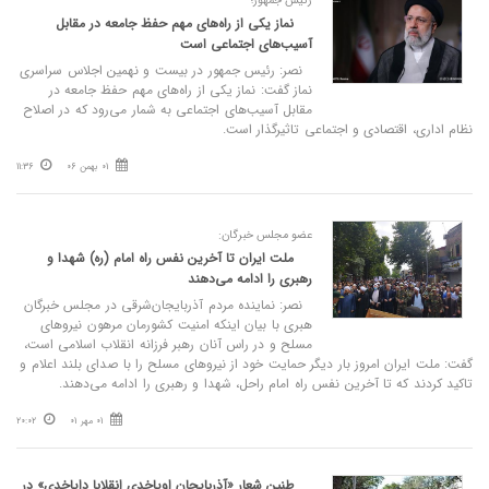
رئیس جمهور؛
نماز یکی از راه‌های مهم حفظ جامعه در مقابل
آسیب‌های اجتماعی است
نصر: رئیس جمهور در بیست و نهمین اجلاس سراسری
نماز گفت: نماز یکی از راه‌های مهم حفظ جامعه در
مقابل آسیب‌های اجتماعی به شمار می‌رود که در اصلاح
نظام اداری، اقتصادی و اجتماعی تاثیرگذار است.
01 بهمن 06
11:36
عضو مجلس خبرگان:
ملت ایران تا آخرین نفس راه امام (ره) شهدا و
رهبری را ادامه می‌دهند
نصر: نماینده مردم آذربایجان‌شرقی در مجلس خبرگان
هبری با بیان اینکه امنیت کشورمان مرهون نیروهای
مسلح و در راس آنان رهبر فرزانه انقلاب اسلامی است،
گفت: ملت ایران امروز بار دیگر حمایت خود از نیروهای مسلح را با صدای بلند اعلام و
تاکید کردند که تا آخرین نفس راه امام راحل، شهدا و رهبری را ادامه می‌دهند.
01 مهر 01
20:02
طنین شعار «آذربایجان اویاخدی انقلابا دایاخدی» در