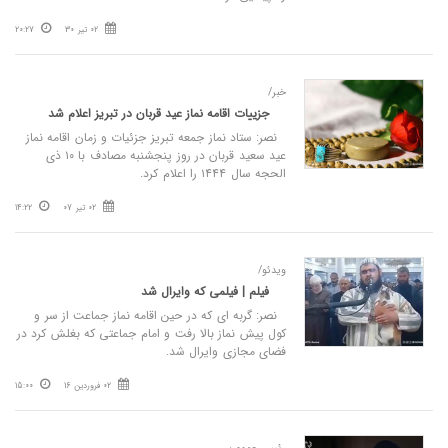
02 تیر 30
20:27
خبر/
جزییات اقامه نماز عید قربان در تبریز اعلام شد
نصر: ستاد نماز جمعه تبریز جزئیات و زمان اقامه نماز
عید سعید قربان در روز پنجشنبه مصادف با ۱۰ ذی
الحجه سال ۱۴۴۴ را اعلام کرد.
02 تیر 07
14:22
ویدئو/
فیلم | فیلمی که وایرال شد
نصر: گربه ای که در حین اقامه نماز جماعت از سر و
کول پیش نماز بالا رفت و امام جماعتی که بغلش کرد در
فضای مجازی وایرال شد.
02 فروردین 16
15:00