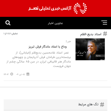
عناوین اخبار
استاد بدیع-القلم
نمایش 1 تا 1 از 1
خبر |
وداع با استاد ماندگار فرش تبریز
نصر: استاد غلامحسین بدیع‌قلم (خیابانی)، از
برجسته‌ترین طراحان فرش آذربایجان و چهره‌های
ماندگار هنر قالیبافی ایران، در سن ۸۵ سالگی چشم از
جهان فروبست.
05 تیر 09
23:04
تگ های مرتبط