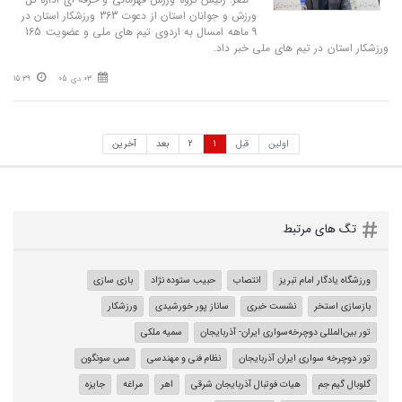
ورزش و جوانان استان از دعوت 363 ورزشکار استان در
9 ماهه امسال به اردوی تیم های ملی و عضویت 165
ورزشکار استان در تیم های ملی خبر داد.
03 دی 05
15:39
اولین
قبل
1
2
بعد
آخرین
تگ های مرتبط
ورزشگاه یادگار امام تبریز
انتصاب
حبیب ستوده نژاد
بازی سازی
بازسازی استخر
نشست خبری
ساناز پور خورشیدی
ورزشکار
تور بین‌المللی دوچرخه‌سواری ایران- آذربایجان
سمیه ملکی
تور دوچرخه سواری ایران آذربایجان
نظام فنی و مهندسی
مس سونگون
گلوبال گیم جم
هیات فوتبال آذربایجان‌ شرقی
اهر
مراغه
جایزه