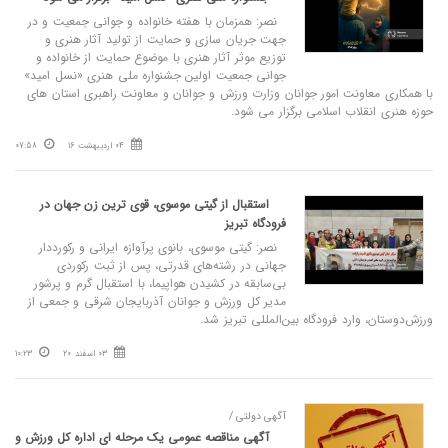
نصر: همزمان با هفته خانواده و جوانی جمعیت و در
جهت جریان سازی و حمایت از تولید آثار هنری و
توزیع موثر آثار هنری با موضوع حمایت از خانواده و
جوانی جمعیت اولین جشنواره ملی هنری «نسل امید»
با همکاری معاونت امور جوانان وزارت ورزش و جوانان و معاونت راهبری استان های
حوزه هنری انقلاب اسلامی برگزار می شود.
04 اردیبهشت 16
07:58
استقبال از گیتی موسوی، قوی‌ ترین زن جهان در
فرودگاه تبریز
نصر: گیتی موسوی، بانوی پرآوازه ایرانی و رکورددار
جهانی در رشته‌های قدرتی، پس از ثبت رکوردی
بی‌سابقه در کشیدن هواپیما، با استقبال گرم و پرشور
مدیر کل ورزش و جوانان آذربایجان شرقی و جمعی از
ورزش‌دوستان، وارد فرودگاه بین‌المللی تبریز شد.
03 اسفند 20
10:23
آگهی دولتی /
آگهی مناقصه عمومی یک مرحله ای اداره کل ورزش و