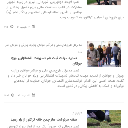
نصر: لایحه دوفوریتی شهرداری تبریز در زمینه تجویز
مشارکت در قالب مساعدت مالی برای تکمیل بخشی از
نواقص و تأمین استانداردهای استادیوم یادگار امام (ره)
برای بازی‌های آسیایی تراکتور، به تصویب رسید.
04 شهریور 16
21:12
مدیرکل طرح‌های ملی و فراگیر جوانان وزارت ورزش و جوانان خبر
داد:
تمدید مهلت ثبت‌ نام تسهیلات اشتغالزایی ویژه
جوانان
نصر: مدیرکل طرح‌های ملی و فراگیر جوانان وزارت
ورزش و جوانان از تمدید مهلت ثبت‌نام تسهیلات اشتغالزایی ویژه جوانان خبر داد و
گفت: هدف اصلی این اقدام، توانمندسازی اقتصادی جوانان، حمایت از ایده‌های
نوآورانه و کمک به کاهش بیکاری در کشور است.
04 مرداد 29
13:09
گزارش/
هفته سرنوشت‌ ساز چمن خانه تراکتور از راه رسید
نصر: درحالی که حدوداً یک ماه از آغاز پروژه تعویض