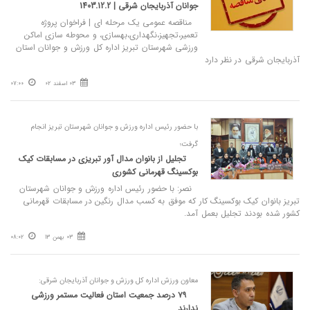
جوانان آذربایجان شرقی | 1403.12.2
مناقصه عمومی یک مرحله ای | فراخوان پروژه
تعمیر،تجهیز،نگهداری،بهسازی، و محوطه سازی اماکن
ورزشی شهرستان تبریز اداره کل ورزش و جوانان استان
آذربایجان شرقی در نظر دارد
03 اسفند 02
07:00
با حضور رئیس اداره ورزش و جوانان شهرستان تبریز انجام
گرفت؛
تجلیل از بانوان مدال آور تبریزی در مسابقات کیک
بوکسینگ قهرمانی کشوری
نصر: با حضور رئیس اداره ورزش و جوانان شهرستان
تبریز بانوان کیک بوکسینگ کار که موفق به کسب مدال رنگین در مسابقات قهرمانی
کشور شده بودند تجلیل بعمل آمد.
03 بهمن 13
08:02
معاون ورزش اداره کل ورزش و جوانان آذربایجان شرقی:
۷۹ درصد جمعیت استان فعالیت مستمر ورزشی
ندارند