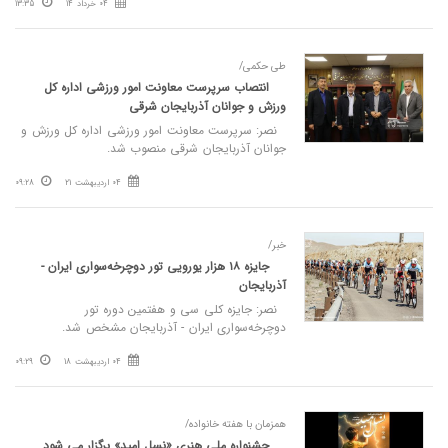
04 خرداد 14
13:35
طی حکمی/
انتصاب سرپرست معاونت امور ورزشی اداره کل
ورزش و جوانان آذربایجان شرقی
نصر: سرپرست معاونت امور ورزشی اداره کل ورزش و
جوانان آذربایجان شرقی منصوب شد.
04 اردیبهشت 21
09:28
خبر/
جایزه ۱۸ هزار یورویی تور دوچرخه‌سواری ایران -
آذربایجان
نصر: جایزه کلی سی و هفتمین دوره تور
دوچرخه‌سواری ایران - آذربایجان مشخص شد.
04 اردیبهشت 18
09:29
همزمان با هفته خانواده/
جشنواره ملی هنری «نسل امید» برگزار می شود