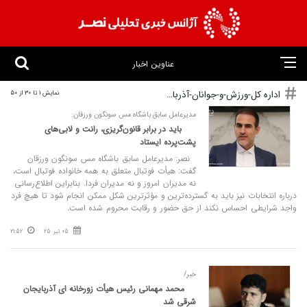
عناوین اخبار
اداره کل-ورزش-و-جوانان-آذربایجان-شرقی
نمایش 1 تا 30 از 50
مدیرعامل سابق باشگاه مس سونگون ورزقان:
باید در برابر قانون‌گریزی، رانت و لابی‌های
پشت‌پرده ایستاد
نصر: مدیرعامل سابق باشگاه مس سونگون ورزقان
گفت: هیأت فوتبال متعلق به همه خانواده فوتبال است،
نه مدیران امروز و نه مدیران فردا. بنابراین اطلاع‌رسانی
درباره انتخابات نیز باید به گسترده‌ترین و مؤثرترین شکل ممکن انجام شود تا هیچ فرد
واجد شرایطی احساس نکند از حق حضور و رقابت محروم شده است.
05 تیر 25
21:52
خبر/
محمد مهمانی رئیس هیأت زورخانه‌ ای آذربایجان‌
شرقی شد