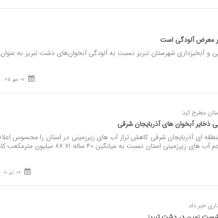
در معرض آلودگی است
ی و آبخیزداری شهرستان تبریز نسبت به آلودگی آبخوان‌های دشت تبریز به عنوان 
02 مهر 25
تان مطرح کرد:
قه ای آذربایجان شرقی کاهش تراز آب های زیرزمینی در استان را محسوس اعلام
گفت: در سال آبی گذشته حجم آب های زیرزمینی استان نسبت به میانگین ۴۰ ساله ۸۷.۷۱ می
02 تیر 10
اری خبر داد:
شست زمین در دشت تبریز