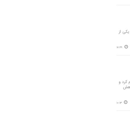
یکی از
17:49
 کرد و
لیون مترمکعب کاهش
10:13