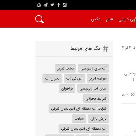
A
هی دولتی
فیلم
عکس
تگ های مرتبط
آب های زیرزمینی
دشت تبریز
توجیهی
و
حوضه آبریز
آلودگی آب
بحران آب
منابع آب زیرزمینی
فراخوان
15:49
شرایط بحرانی
شرکت آب منطقه ای آذربایجان شرقی
بارش باران
سیلاب
آب منطقه ای آذربایجان شرقی
ت