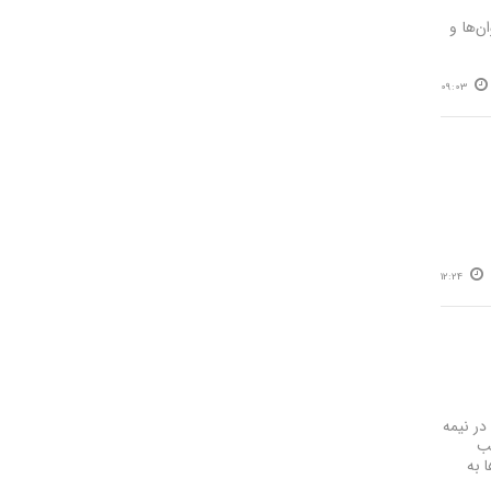
ن‌ها و
09:03
12:24
ن
در نیمه
سب
 به