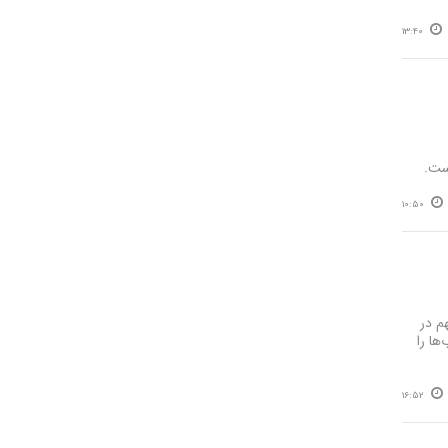
13:40
ت‌.
10:50
مناطق مهم در
ها را
16:52