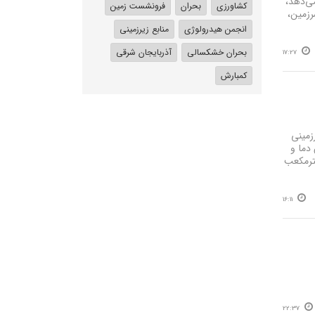
می‌دهد،
کشاورزی
بحران
فرونشست زمین
رزمین،
انجمن هیدرولوژی
منابع زیرزمینی
بحران خشکسالی
آذربایجان شرقی
17:27
کمبارش
درصدی منابع آب زیرزمینی
دما و
که تاکنون بیش از یک میلیارد و ۴۰۰ میلیون مترمکعب
16:11
22:37