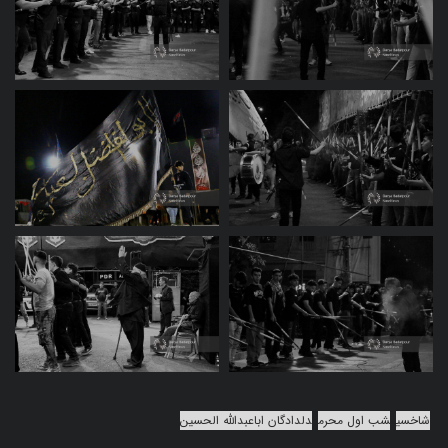
شاخسی
شب اول محرم
دلدادگان اباعبدالله الحسین‌