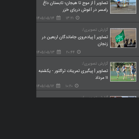
تصاویر | از موج تا هیجان؛ تابستان داغ
رامسر در آغوش دریای خزر
1405/05/14
13:21
گزارش تصویری/:
تصاویر | پیاده‌روی جاماندگان اربعین در
زنجان
1405/05/13
20:44
گزارش تصویری/:
تصاویر | پیگیری تمرینات تراکتور - یکشنبه
۱۱ مرداد
1405/05/12
10:20
گزارش تصویری/:
تصاویر | «آن‌بُرد» تأملی بر ماندن یا رفتن
1405/05/09
20:01
گزارش تصویری/:
تصاویر | دومین دوره فستیوال ورزش‌های