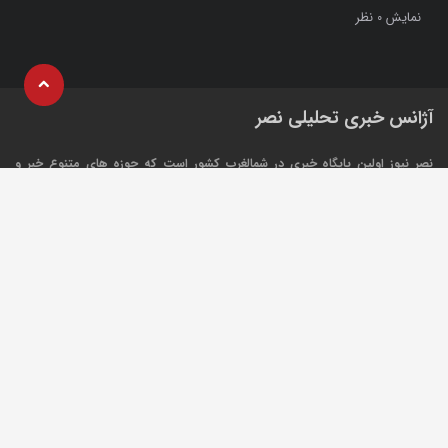
نمایش
نظر
0
آژانس خبری تحلیلی نصر
نصر نیوز اولین پایگاه خبری در شمالغرب کشور است که حوزه های متنوع خبر و
گزارشات رسانه ی را پوشش می دهد، این وبسایت برای تولید و انتشار مطالب و
نظرات، تابع قوانین جمهوری اسلامی ایران میباشد. همچنین هرگونه بازنشر مطالب و
اخبار آن با ذکر "نصرنیوز" بعنوان منبع بلامانع میباشد.
درباره ما
قوانین
تماس
خبرخوان