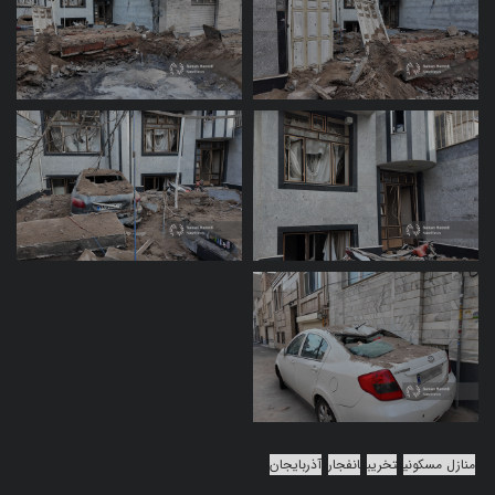
منازل مسکونی
تخریب
انفجار
آذربایجان