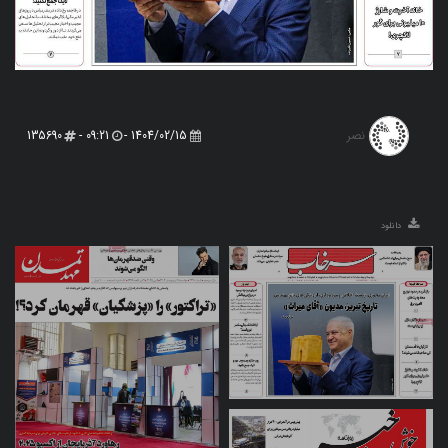
نصر
135690
09:21 -
1404/02/15 -
دانلود