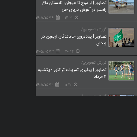
تصاویر | از موج تا هیجان؛ تابستان داغ
رامسر در آغوش دریای خزر
1405/05/14
13:21
گزارش تصویری/:
تصاویر | پیاده‌روی جاماندگان اربعین در
زنجان
1405/05/13
20:44
گزارش تصویری/:
تصاویر | پیگیری تمرینات تراکتور - یکشنبه
۱۱ مرداد
1405/05/12
10:20
گزارش تصویری/:
تصاویر | «آن‌بُرد» تأملی بر ماندن یا رفتن
1405/05/09
20:01
گزارش تصویری/:
تصاویر | دومین دوره فستیوال ورزش‌های