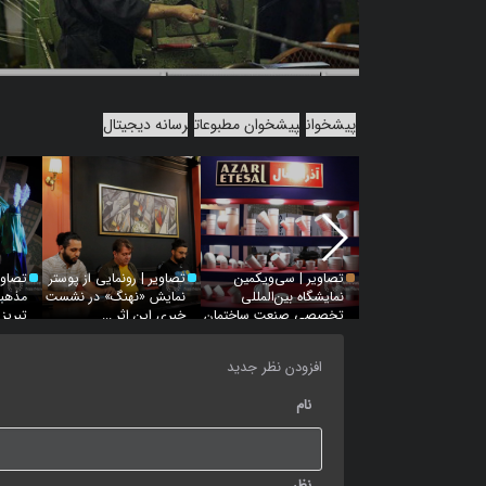
پیشخوان
پیشخوان مطبوعات
رسانه دیجیتال
تصاویر | سی‌ویکمین
تصاویر | رونمایی از پوستر
تصاوی
نمایشگاه بین‌المللی
نمایش «نهنگ» در نشست
مذهبی
تخصصی صنعت ساختمان
خبری این اثر ...
تبریز
ای...
افزودن نظر جدید
نام
نظر