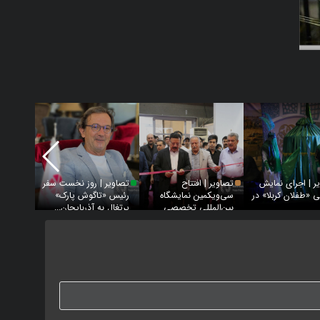
ر | اجرای نمایش
تصاویر | افتتاح
تصاویر | روز نخست سفر
تصاویر
 «طفلان کربلا» در
سی‌ویکمین نمایشگاه
رئیس «تاگوش پارک»
اندیشی ر
بین‌المللی تخصصی
پرتغال به آذربایجان‌...
آذربایجا
صنعت ساخ...