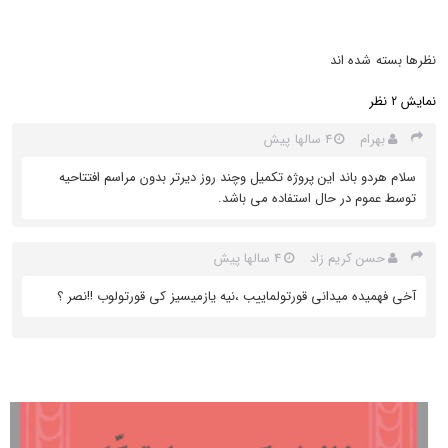
نظرها بسته شده اند
نمایش
نظر
2
بهرام
4 سالها پیش
سلام هردو باند این پروژه تکمیل وچند روز دیرتر بدون مراسم افتتاحیه
توسط عموم در حال استفاده می باشد.
حسن كريم زاد
4 سالها پیش
آخى فهميده ميدانى قورتولماييب ،نيه يازميسيز كى قورتولوب !!نصر ؟