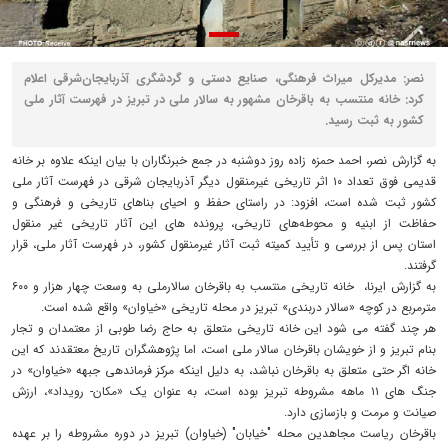
نصر: مدیرکل میراث فرهنگی، صنایع‌ دستی و گردشگری آذربایجان‌شرقی اعلام
کرد: خانه منتسب به باقرخان مشهور به سالار ملی در تبریز در فهرست آثار ملی
کشور به ثبت رسید.
به گزارش نصر، احمد حمزه زاده روز دوشنبه در جمع خبرنگاران با بیان اینکه علاوه بر خانه
قدیمی فوق تعداد ۱۰ اثر تاریخی غیرمنقول دیگر آذربایجان شرقی در فهرست آثار ملی
کشور ثبت شده است، افزود: در راستای حفظ و احیای بناهای تاریخی و فرهنگی و
حفاظت از ابنیه و محوطه‌های تاریخی، پرونده های این آثار تاریخی غیر منقول
استان پس از بررسی و تأیید کمیته ثبت آثار غیرمنقول کشور، در فهرست آثار ملی، قرار
گرفتند.
به گزارش ایرنا، خانه تاریخی منتسب به باقرخان سالارملی به وسعت چهار هزار و ۶۰۰
مترمربع در کوچه «سالار دربندی» تبریز در محله تاریخی «خیاوان» واقع شده است.
هر چند گفته می شود این خانه تاریخی متعلق به حاج رضا طوبی از معتمدان و تجار
بنام تبریز و از خویشان باقرخان سالار ملی است، اما پژوهشگران تاریخ معتقدند که این
خانه اگر حتی متعلق به باقرخان نباشد، به دلیل اینکه مرکز فرماندهی جبهه «خیاوان» در
جنگ های ۱۱ ماهه مشروطه تبریز بوده است، به عنوان یک «مکان- رویداد»، ارزش
صیانت و مرمت و بازسازی دارد.
باقرخان ریاست مجاهدین محله "خیابان" (خیاوان) تبریز در دوره مشروطه را بر عهده