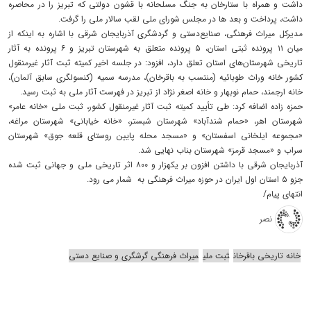
داشت و همراه با ستارخان به جنگ مسلحانه با قشون دولتی که تبریز را در محاصره
داشت، پرداخت و بعد ها در مجلس شورای ملی لقب سالار ملی را گرفت.
مدیرکل میراث فرهنگی، صنایع‌دستی و گردشگری آذربایجان شرقی با اشاره به اینکه از
میان ۱۱ پرونده ثبتی استان، ۵ پرونده متعلق به شهرستان تبریز و ۶ پرونده به آثار
تاریخی شهرستان‌های استان تعلق دارد، افزود: در جلسه اخیر کمیته ثبت آثار غیرمنقول
کشور خانه وراث طوبائیه (منتسب به باقرخان)، مدرسه سمیه (کنسولگری سابق آلمان)،
خانه ارجمند، حمام نوبهار و خانه اصغر نژاد از تبریز در فهرست آثار ملی به ثبت رسید.
حمزه زاده اضافه کرد: طی تأیید کمیته ثبت آثار غیرمنقول کشور، ثبت ملی «خانه عامر»
شهرستان اهر، «حمام شندآباد» شهرستان شبستر، «خانه خیابانی» شهرستان مراغه،
«مجموعه ایلخانی اسفستان» و «مسجد محله پایین روستای قلعه جوق» شهرستان
سراب و «مسجد قرمز» شهرستان بناب نهایی شد.
آذربایجان شرقی با داشتن افزون بر یکهزار و ۸۰۰ اثر تاریخی ملی و جهانی ثبت شده
جزو ۵ استان اول ایران در حوزه میراث فرهنگی به شمار می رود.
انتهای پیام/
نصر
خانه تاریخی باقرخان
ثبت ملی
میراث فرهنگی گرشگری و صنایع دستی