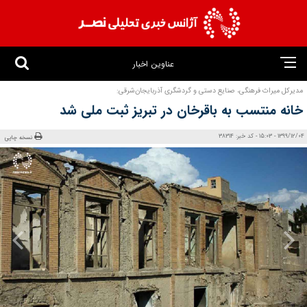
عناوین اخبار
مدیرکل میراث فرهنگی، صنایع‌ دستی و گردشگری آذربایجان‌شرقی:
خانه منتسب به باقرخان در تبریز ثبت ملی شد
1399/12/04 - 15:03 - کد خبر: 38314
نسخه چاپی