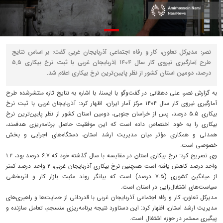
نصر: مدیرکل تعاون، کار و رفاه اجتماعی آذربایجان غربی گفت: بر اساس نتایج
طرح آمارگیری نیروی کار سال ۱۴۰۴ آذربایجان غربی با ثبت نرخ بیکاری ۵.۵
درصد، دومین استان کشور از نظر پایین‌ترین نرخ بیکاری اعلام شد.
به گزارش نصر، علی دهقانی در گفت‌وگو با ایسنا، با اشاره به نتایج تازه منتشرشده طرح
آمارگیری نیروی کار سال ۱۴۰۴ مرکز آمار ایران، اظهار کرد: آذربایجان غربی با ثبت نرخ
بیکاری ۵.۵ درصد، پس از خراسان جنوبی، دومین استان کشور از نظر پایین‌ترین نرخ
بیکاری را به خود اختصاص داده است که این موفقیت حاصل برنامه‌ریزی هدفمند،
همدلی و همکاری مؤثر میان مدیریت ارشد استان، دستگاه‌های اجرایی و بخش
خصوصی است.
وی تصریح کرد: نرخ بیکاری استان در مقایسه با سال گذشته خود که ۶.۷ درصد بود، ۱.۲
واحد درصد کاهش یافته است همچنین نرخ بیکاری آذربایجان غربی، ۲ واحد درصد کمتر
از میانگین کشوری (۷.۵ درصد) است که بیانگر روند مثبت بازار کار و اثربخشی
سیاست‌های اشتغال‌زایی در استان است.
مدیرکل تعاون، کار و رفاه اجتماعی آذربایجان غربی با قدردانی از حمایت‌ها و راهبری‌های
مدیریت ارشد استان، اظهار کرد: این دستاورد نتیجه برنامه‌ریزی منسجم، تعامل سازنده و
پیگیری مستمر در حوزه اشتغال است.