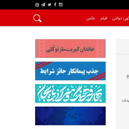
A
هی دولتی
فیلم
عکس
غ
دات‌