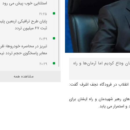
استثنایی خوب پیش می‌ رود
21:25
پایان طرح ترافیکی اربعین پلی
ثبت ۶۷ میلیون تردد
20:49
تبریز در محاصره خودروها؛ ظر
معابر پاسخگوی حجم تردد ن
 وداع کردیم اما آرمان‌ها و راه
20:29
آتش‌ سوزی واحد مسکونی در
مشاهده همه
محله لک‌ لکلر تبریز مهار شد
 انقلاب در فرودگاه نجف اشرف گفت:
20:24
افزایش پلکانی تعرفه بهای برق
‌های رهبر شهیدمان و راه ایشان برای
کشاورزی لغو شد
و استمرار می یابد.
20:07
لزوم هم‌ افزایی روابط‌ عمومی‌ 
برای تبیین عملکرد دولت