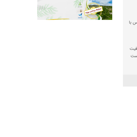
س با
فیت
یست
ها