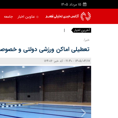
15
مرداد
1405
عناوین اخبار
جامعه
آخرین اخبار
پی
خبر/
تعطیلی اماکن ورزشی دولتی و خصوصی در رو
1405/04/17 - 21:40 - کد خبر: 164016