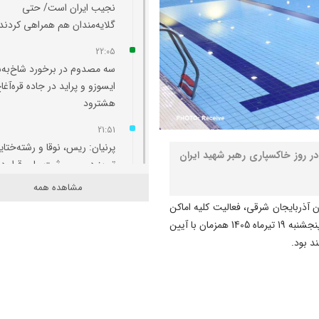
نجیب ایران است/ حتی
گلایه‌مندان هم همراهی کردند
22:05
سه مصدوم در برخورد شاخ‌به‌
ایسوزو و پراید در جاده قره‌آغا
هشترود
21:51
پرنیان: ریس، نوقا و رشته‌ختای
 روز خاکسپاری رهبر شهید ایران
تبریز در مسیر ثبت ملی قرار دا
مشاهده همه
21:36
 آذربایجان شرقی، فعالیت کلیه اماکن
ارزیابی مدیران بر مبنای مدیر
ورزشی دولتی و خصوصی سطح استان آذربایجان شرقی روز پنجشنبه 19 تیرماه 1405 همزمان با آیین
آب، برق، گاز و بنزین انجام
د بود.
می‌شود/برای سناریوهای مخت
آب و انرژی برنامه ‌ریزی شود
21:25
به مناسبت سالروز صدور فرمان