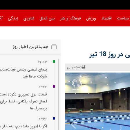
سیاست
اقتصاد
ورزش
فرهنگ و هنر
بین الملل
فناوری
زندگی
آگ
جدیدترین اخبار روز
ز 18 تیر
22:53
نسخه چاپی
پیمان فیضی رئیس هیأت‌مدیر
شرکت طاها شد
22:44
قیمت برق تغییری نکرده است
اعمال تعرفه پلکانی، فقط برای
پرمصرف‌ها
22:36
اگر تا امروز مانده‌ایم، به‌خاطر 