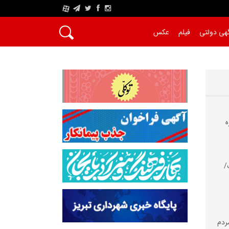
A
هی دولتی
فیلم
عکس
ه
/
مردم