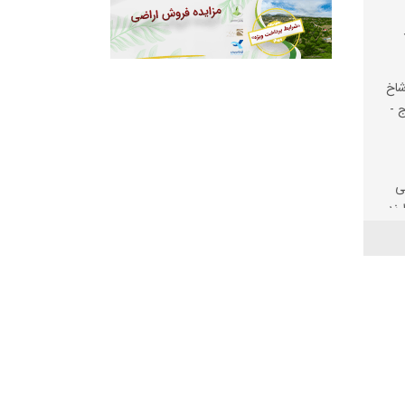
شاخ
ج -
ی
رند
یت
لف