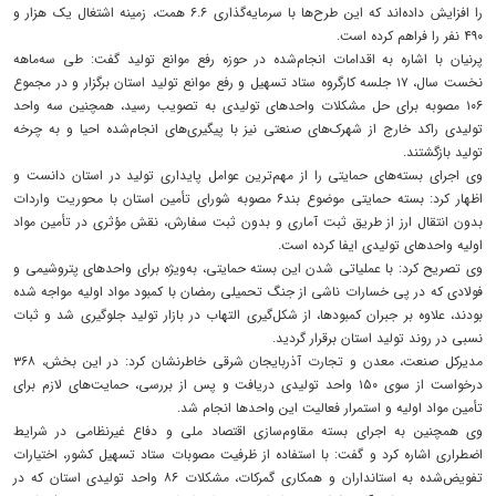
را افزایش داده‌اند که این طرح‌ها با سرمایه‌گذاری ۶.۶ همت، زمینه اشتغال یک هزار و
۴۹۰ نفر را فراهم کرده است.
پرنیان با اشاره به اقدامات انجام‌شده در حوزه رفع موانع تولید گفت: طی سه‌ماهه
نخست سال، ۱۷ جلسه کارگروه ستاد تسهیل و رفع موانع تولید استان برگزار و در مجموع
۱۰۶ مصوبه برای حل مشکلات واحدهای تولیدی به تصویب رسید، همچنین سه واحد
تولیدی راکد خارج از شهرک‌های صنعتی نیز با پیگیری‌های انجام‌شده احیا و به چرخه
تولید بازگشتند.
وی اجرای بسته‌های حمایتی را از مهم‌ترین عوامل پایداری تولید در استان دانست و
اظهار کرد: بسته حمایتی موضوع بند۶ مصوبه شورای تأمین استان با محوریت واردات
بدون انتقال ارز از طریق ثبت آماری و بدون ثبت سفارش، نقش مؤثری در تأمین مواد
اولیه واحدهای تولیدی ایفا کرده است.
وی تصریح کرد: با عملیاتی شدن این بسته حمایتی، به‌ویژه برای واحدهای پتروشیمی و
فولادی که در پی خسارات ناشی از جنگ تحمیلی رمضان با کمبود مواد اولیه مواجه شده
بودند، علاوه بر جبران کمبودها، از شکل‌گیری التهاب در بازار تولید جلوگیری شد و ثبات
نسبی در روند تولید استان برقرار گردید.
مدیرکل صنعت، معدن و تجارت آذربایجان شرقی خاطرنشان کرد: در این بخش، ۳۶۸
درخواست از سوی ۱۵۰ واحد تولیدی دریافت و پس از بررسی، حمایت‌های لازم برای
تأمین مواد اولیه و استمرار فعالیت این واحدها انجام شد.
وی همچنین به اجرای بسته مقاوم‌سازی اقتصاد ملی و دفاع غیرنظامی در شرایط
اضطراری اشاره کرد و گفت: با استفاده از ظرفیت مصوبات ستاد تسهیل کشور، اختیارات
تفویض‌شده به استانداران و همکاری گمرکات، مشکلات ۸۶ واحد تولیدی استان که در